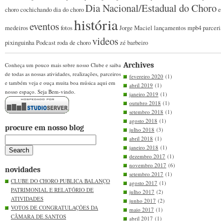
Dia Nacional/Estadual do Choro
choro
cochichando
dia do choro
e
história
eventos
medeiros
fotos
Jorge Maciel
lançamentos
mpb4
parceri
videos
pixinguinha
Podcast
roda de choro
zé barbeiro
Archives
Conheça um pouco mais sobre nosso Clube e saiba
de todas as nossas atividades, realizações, parceiros
fevereiro 2020
(1)
e também veja e ouça muita boa música aqui em
abril 2019
(1)
nosso espaço. Seja Bem-vindo.
janeiro 2019
(1)
outubro 2018
(1)
setembro 2018
(1)
agosto 2018
(1)
procure em nosso blog
julho 2018
(3)
abril 2018
(1)
janeiro 2018
(1)
dezembro 2017
(1)
novembro 2017
(6)
novidades
setembro 2017
(1)
CLUBE DO CHORO PUBLICA BALANÇO
agosto 2017
(1)
PATRIMONIAL E RELATÓRIO DE
julho 2017
(2)
ATIVIDADES
junho 2017
(2)
VOTOS DE CONGRATULAÇÕES DA
maio 2017
(1)
CÂMARA DE SANTOS
abril 2017
(1)