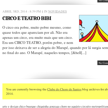
No Com
ABRIL 3RD, 2014 - 8:59 PM
§ IN
NOVIDADES
CIRCO E TEATRO BIBI
O circo era pobre, muito pobre mesmo, como
quase todos que apareciam por ali. Não era
apenas um circo, era muito mais que um circo.
Era um CIRCO TEATRO, porém pobre, e nem
por isso deixava de ser a alegria do Marapé, quando por lá surgia se
no final do ano. O Marapé, naqueles tempos, [&hell[...]
No Com
You are currently browsing the
Clube do Choro de Santos
blog archives for abr
2014.
arte e design
chico buarque
chiquinha gonzaga
choro no aquário
circuito metropolitan