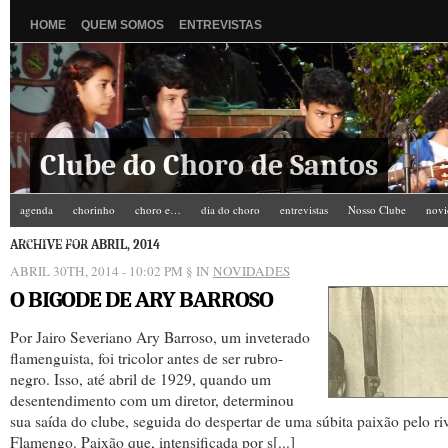
HOME
QUEM SOMOS
ENTREVISTAS
Clube do Choro de Santos
agenda
chorinho
choro e…
dia do choro
entrevistas
Nosso Clube
novi
Zé do Camarim
ARCHIVE FOR ABRIL, 2014
ABRIL 30TH, 2014 - 10:02 PM
§ IN
NOVIDADES
O BIGODE DE ARY BARROSO
Por Jairo Severiano Ary Barroso, um inveterado
flamenguista, foi tricolor antes de ser rubro-
negro. Isso, até abril de 1929, quando um
desentendimento com um diretor, determinou
sua saída do clube, seguida do despertar de uma súbita paixão pelo riv
Flamengo. Paixão que, intensificada por s[...]