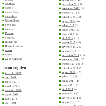
chorinho
dezembro 2012
(6)
choro e…
novembro 2012
(14)
dia do choro
outubro 2012
(7)
entrevistas
setembro 2012
(6)
Nosso Clube
agosto 2012
(6)
novidades
julho 2012
(6)
para ouvir
junho 2012
(15)
Podcast
maio 2012
(12)
quem foi
abril 2012
(16)
realizações
março 2012
(10)
Rodas de Choro
fevereiro 2012
(5)
santos
janeiro 2012
(8)
videos
dezembro 2011
(15)
Zé do Camarim
novembro 2011
(13)
outubro 2011
(11)
nosso arquivo
setembro 2011
(9)
agosto 2011
(13)
fevereiro 2020
julho 2011
(8)
abril 2019
junho 2011
(4)
janeiro 2019
maio 2011
(7)
outubro 2018
abril 2011
(6)
setembro 2018
março 2011
(3)
agosto 2018
fevereiro 2011
(8)
julho 2018
janeiro 2011
(6)
abril 2018