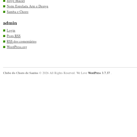
Jorge Maciel
Noite Estrelada Arte e Design
Samba e Choro
admin
Login
Posts
RSS
RSS
dos comentários
WordPress.org
Clube do Choro de Santos
© 2026 All Rights Reserved. We Love
WordPress 3.7.37
.