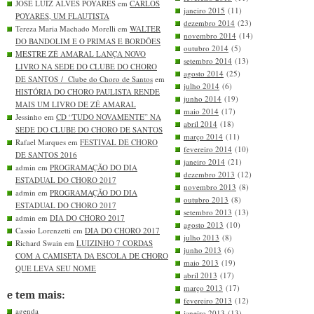
JOSÉ LUIZ ALVES POYARES em
CARLOS
janeiro 2015
(11)
POYARES, UM FLAUTISTA
dezembro 2014
(23)
Tereza Maria Machado Morelli em
WALTER
novembro 2014
(14)
DO BANDOLIM E O PRIMAS E BORDÕES
outubro 2014
(5)
MESTRE ZÉ AMARAL LANÇA NOVO
setembro 2014
(13)
LIVRO NA SEDE DO CLUBE DO CHORO
agosto 2014
(25)
DE SANTOS / Clube do Choro de Santos
em
julho 2014
(6)
HISTÓRIA DO CHORO PAULISTA RENDE
junho 2014
(19)
MAIS UM LIVRO DE ZÉ AMARAL
maio 2014
(17)
Jessinho em
CD “TUDO NOVAMENTE” NA
abril 2014
(18)
SEDE DO CLUBE DO CHORO DE SANTOS
março 2014
(11)
Rafael Marques em
FESTIVAL DE CHORO
fevereiro 2014
(10)
DE SANTOS 2016
janeiro 2014
(21)
admin em
PROGRAMAÇÃO DO DIA
dezembro 2013
(12)
ESTADUAL DO CHORO 2017
novembro 2013
(8)
admin em
PROGRAMAÇÃO DO DIA
outubro 2013
(8)
ESTADUAL DO CHORO 2017
setembro 2013
(13)
admin em
DIA DO CHORO 2017
agosto 2013
(10)
Cassio Lorenzetti em
DIA DO CHORO 2017
julho 2013
(8)
Richard Swain em
LUIZINHO 7 CORDAS
junho 2013
(6)
COM A CAMISETA DA ESCOLA DE CHORO
maio 2013
(19)
QUE LEVA SEU NOME
abril 2013
(17)
março 2013
(17)
e tem mais:
fevereiro 2013
(12)
agenda
janeiro 2013
(13)