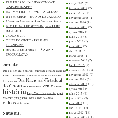
KRIS PIRES DÁ UM SHOW COM O CD
março 2017
(3)
“ANDARILHANDO”
fevereiro 2017
(2)
IBYS MACEIOH – CD “AQUI ALAGOAS”
janeiro 2017
(1)
IBYS MACEIOH – 40 ANOS DE CARREIRA
novembro 2016
(1)
I Encontro Internacional do Choro em Santos
outubro 2016
(1)
BEATLES NO CHORO? ? SIM, NO CLUBE
setembro 2016
(2)
DO CHORO….
agosto 2016
(4)
CHORO & CIA
julho 2016
(6)
CLUBE DO CHORO APRESENTA
junho 2016
(2)
ESTANDARTE
maio 2016
(2)
DIA DO CHORO 2018 TERÁ AMPLA
abril 2016
(4)
PROGRAMAÇÃO
março 2016
(1)
fevereiro 2016
(7)
encontre
janeiro 2016
(7)
dezembro 2015
(3)
arte e design
chico buarque
chiquinha gonzaga
choro no
novembro 2015
(9)
aquário
circuito metropolitano do choro
cochichando
Dia Nacional/Estadual
outubro 2015
(6)
dia do choro
setembro 2015
(10)
do Choro
eventos
elton medeiros
fotos
história
agosto 2015
(9)
Jorge Maciel
lançamentos
mpb4
julho 2015
(8)
parcerias
pixinguinha
Podcast
roda de choro
junho 2015
(8)
videos
maio 2015
(13)
zé barbeiro
abril 2015
(12)
março 2015
(18)
o que diz:
fevereiro 2015
(11)