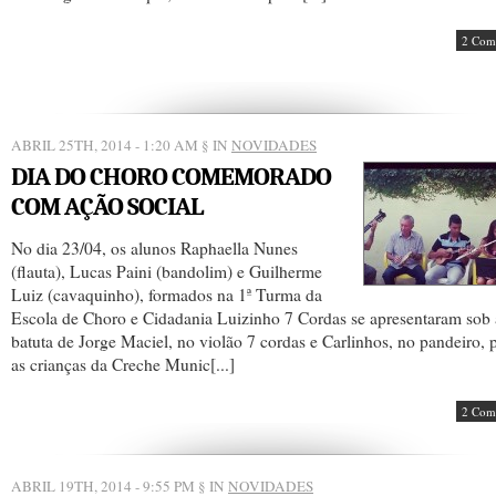
2 Com
ABRIL 25TH, 2014 - 1:20 AM
§ IN
NOVIDADES
DIA DO CHORO COMEMORADO
COM AÇÃO SOCIAL
No dia 23/04, os alunos Raphaella Nunes
(flauta), Lucas Paini (bandolim) e Guilherme
Luiz (cavaquinho), formados na 1ª Turma da
Escola de Choro e Cidadania Luizinho 7 Cordas se apresentaram sob 
batuta de Jorge Maciel, no violão 7 cordas e Carlinhos, no pandeiro, 
as crianças da Creche Munic[...]
2 Com
ABRIL 19TH, 2014 - 9:55 PM
§ IN
NOVIDADES