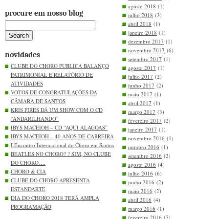
agosto 2018
(1)
procure em nosso blog
julho 2018
(3)
abril 2018
(1)
janeiro 2018
(1)
dezembro 2017
(1)
novembro 2017
(6)
novidades
setembro 2017
(1)
CLUBE DO CHORO PUBLICA BALANÇO
agosto 2017
(1)
PATRIMONIAL E RELATÓRIO DE
julho 2017
(2)
ATIVIDADES
junho 2017
(2)
VOTOS DE CONGRATULAÇÕES DA
maio 2017
(1)
CÂMARA DE SANTOS
abril 2017
(1)
KRIS PIRES DÁ UM SHOW COM O CD
março 2017
(3)
“ANDARILHANDO”
fevereiro 2017
(2)
IBYS MACEIOH – CD “AQUI ALAGOAS”
janeiro 2017
(1)
IBYS MACEIOH – 40 ANOS DE CARREIRA
novembro 2016
(1)
I Encontro Internacional do Choro em Santos
outubro 2016
(1)
BEATLES NO CHORO? ? SIM, NO CLUBE
setembro 2016
(2)
DO CHORO….
agosto 2016
(4)
CHORO & CIA
julho 2016
(6)
CLUBE DO CHORO APRESENTA
junho 2016
(2)
ESTANDARTE
maio 2016
(2)
DIA DO CHORO 2018 TERÁ AMPLA
abril 2016
(4)
PROGRAMAÇÃO
março 2016
(1)
fevereiro 2016
(7)