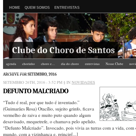
HOME
QUEM SOMOS
ENTREVISTAS
Clube do Choro de Santos
agenda
chorinho
choro e…
dia do choro
entrevistas
Nosso Clube
novi
Zé do Camarim
ARCHIVE FOR SETEMBRO, 2016
SETEMBRO 26TH, 2016 - 3:52 PM
§ IN
NOVIDADES
DEFUNTO MALCRIADO
“Tudo é real, por que tudo é inventado.”
(Guimarães Rosa) Otacílio, sujeito grinfo, ficava
vermelho de raiva e muito puto quando algum
desavisado, mequetrefe, o chamava pelo apelido.
“Defunto Malcriado”. Invocado, pois vivia as turras com a vida, com 
mundo, com a vizinhança e, princip[...]