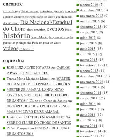
encontre
janeiro 2016
(7)
dezembro 2015
(3)
arte e design
chico buarque
chiquinha gonzaga
choro no
novembro 2015
(9)
aquário
circuito metropolitano do choro
cochichando
Dia Nacional/Estadual
outubro 2015
(6)
dia do choro
setembro 2015
(10)
do Choro
eventos
elton medeiros
fotos
história
agosto 2015
(9)
Jorge Maciel
lançamentos
mpb4
julho 2015
(8)
parcerias
pixinguinha
Podcast
roda de choro
junho 2015
(8)
videos
maio 2015
(13)
zé barbeiro
abril 2015
(12)
março 2015
(18)
o que diz:
fevereiro 2015
(11)
JOSÉ LUIZ ALVES POYARES em
CARLOS
janeiro 2015
(11)
POYARES, UM FLAUTISTA
dezembro 2014
(23)
Tereza Maria Machado Morelli em
WALTER
novembro 2014
(14)
DO BANDOLIM E O PRIMAS E BORDÕES
outubro 2014
(5)
MESTRE ZÉ AMARAL LANÇA NOVO
setembro 2014
(13)
LIVRO NA SEDE DO CLUBE DO CHORO
agosto 2014
(25)
DE SANTOS / Clube do Choro de Santos
em
julho 2014
(6)
HISTÓRIA DO CHORO PAULISTA RENDE
junho 2014
(19)
MAIS UM LIVRO DE ZÉ AMARAL
maio 2014
(17)
Jessinho em
CD “TUDO NOVAMENTE” NA
abril 2014
(18)
SEDE DO CLUBE DO CHORO DE SANTOS
março 2014
(11)
Rafael Marques em
FESTIVAL DE CHORO
fevereiro 2014
(10)
DE SANTOS 2016
janeiro 2014
(21)