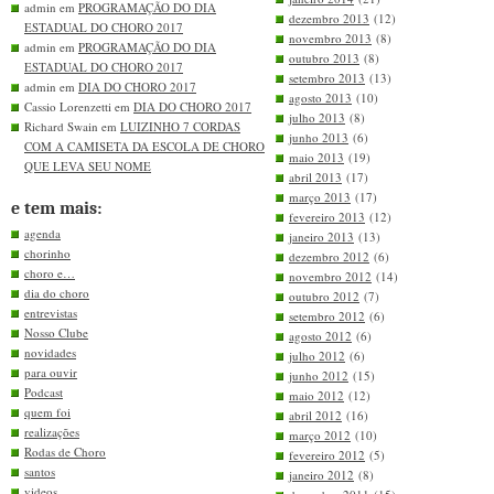
admin em
PROGRAMAÇÃO DO DIA
dezembro 2013
(12)
ESTADUAL DO CHORO 2017
novembro 2013
(8)
admin em
PROGRAMAÇÃO DO DIA
outubro 2013
(8)
ESTADUAL DO CHORO 2017
setembro 2013
(13)
admin em
DIA DO CHORO 2017
agosto 2013
(10)
Cassio Lorenzetti em
DIA DO CHORO 2017
julho 2013
(8)
Richard Swain em
LUIZINHO 7 CORDAS
junho 2013
(6)
COM A CAMISETA DA ESCOLA DE CHORO
maio 2013
(19)
QUE LEVA SEU NOME
abril 2013
(17)
março 2013
(17)
e tem mais:
fevereiro 2013
(12)
agenda
janeiro 2013
(13)
chorinho
dezembro 2012
(6)
choro e…
novembro 2012
(14)
dia do choro
outubro 2012
(7)
entrevistas
setembro 2012
(6)
Nosso Clube
agosto 2012
(6)
novidades
julho 2012
(6)
para ouvir
junho 2012
(15)
Podcast
maio 2012
(12)
quem foi
abril 2012
(16)
realizações
março 2012
(10)
Rodas de Choro
fevereiro 2012
(5)
santos
janeiro 2012
(8)
videos