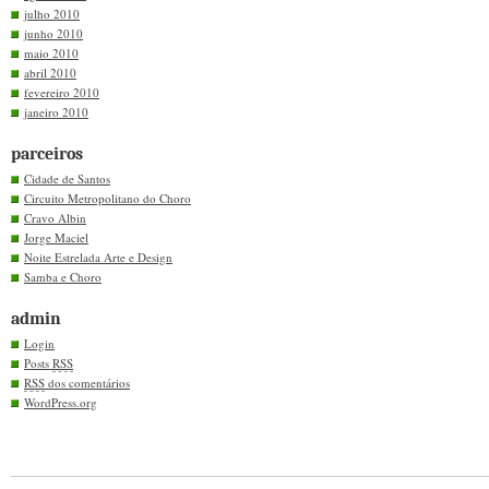
julho 2010
junho 2010
maio 2010
abril 2010
fevereiro 2010
janeiro 2010
parceiros
Cidade de Santos
Circuito Metropolitano do Choro
Cravo Albin
Jorge Maciel
Noite Estrelada Arte e Design
Samba e Choro
admin
Login
Posts
RSS
RSS
dos comentários
WordPress.org