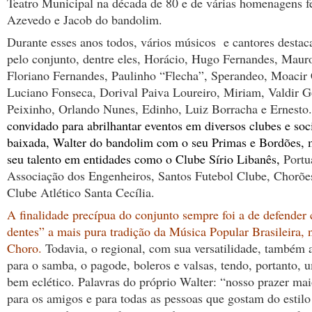
Teatro Municipal na década de 80 e de várias homenagens fe
Azevedo e Jacob do bandolim.
Durante esses anos todos, vários músicos e cantores desta
pelo conjunto, dentre eles, Horácio, Hugo Fernandes, Mauro
Floriano Fernandes, Paulinho “Flecha”, Sperandeo, Moacir
Luciano Fonseca, Dorival Paiva Loureiro, Miriam, Valdir G
Peixinho, Orlando Nunes, Edinho, Luiz Borracha e Ernesto
convidado para abrilhantar eventos em diversos clubes e soc
baixada, Walter do bandolim com o seu Primas e Bordões, 
seu talento em entidades como o Clube Sírio Libanês,
Portuá
Associação dos Engenheiros, Santos Futebol Clube, Chorões
Clube Atlético Santa Cecília.
A finalidade precípua do conjunto sempre foi a de defender
dentes” a mais pura tradição da Música Popular Brasileira,
Choro.
Todavia, o regional, com sua versatilidade, também 
para o samba, o pagode, boleros e valsas, tendo, portanto, 
bem eclético. Palavras do próprio Walter: “nosso prazer mai
para os amigos e para todas as pessoas que gostam do estilo