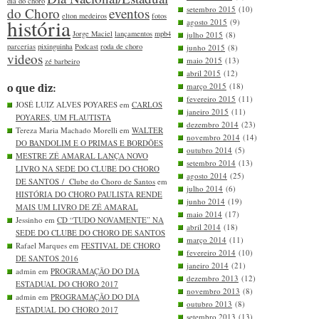
dia do choro
setembro 2015
(10)
do Choro
eventos
elton medeiros
fotos
história
agosto 2015
(9)
Jorge Maciel
lançamentos
mpb4
julho 2015
(8)
parcerias
pixinguinha
Podcast
roda de choro
junho 2015
(8)
videos
maio 2015
(13)
zé barbeiro
abril 2015
(12)
março 2015
(18)
o que diz:
fevereiro 2015
(11)
JOSÉ LUIZ ALVES POYARES em
CARLOS
janeiro 2015
(11)
POYARES, UM FLAUTISTA
dezembro 2014
(23)
Tereza Maria Machado Morelli em
WALTER
novembro 2014
(14)
DO BANDOLIM E O PRIMAS E BORDÕES
outubro 2014
(5)
MESTRE ZÉ AMARAL LANÇA NOVO
setembro 2014
(13)
LIVRO NA SEDE DO CLUBE DO CHORO
agosto 2014
(25)
DE SANTOS / Clube do Choro de Santos
em
julho 2014
(6)
HISTÓRIA DO CHORO PAULISTA RENDE
junho 2014
(19)
MAIS UM LIVRO DE ZÉ AMARAL
maio 2014
(17)
Jessinho em
CD “TUDO NOVAMENTE” NA
abril 2014
(18)
SEDE DO CLUBE DO CHORO DE SANTOS
março 2014
(11)
Rafael Marques em
FESTIVAL DE CHORO
fevereiro 2014
(10)
DE SANTOS 2016
janeiro 2014
(21)
admin em
PROGRAMAÇÃO DO DIA
dezembro 2013
(12)
ESTADUAL DO CHORO 2017
novembro 2013
(8)
admin em
PROGRAMAÇÃO DO DIA
outubro 2013
(8)
ESTADUAL DO CHORO 2017
setembro 2013
(13)