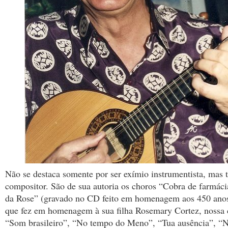
Não se destaca somente por ser exímio instrumentista, ma
compositor. São de sua autoria os choros “Cobra de farmáci
da Rose” (gravado no CD feito em homenagem aos 450 anos
que fez em homenagem à sua filha Rosemary Cortez, nossa 
“Som brasileiro”, “No tempo do Meno”, “Tua ausência”, 