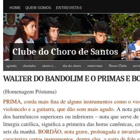
HOME
QUEM SOMOS
ENTREVISTAS
Clube do Choro de Santos
agenda
chorinho
choro e…
dia do choro
entrevistas
Nosso Clube
novi
Zé do Camarim
WALTER DO BANDOLIM E O PRIMAS E B
(Homenagem Póstuma)
PRIMA, corda mais fina de alguns instrumentos como o viol
violoncelo e a guitarra, que dão som mais agudo.
A nota ger
dos harmônicos superiores ou inferiores – nota que serve de
liturgia católica, significa a primeira das horas canônicas, 
seis da manhã.
BORDÃO, nota grave, prolongada e invariáv
caracteriza certos instrumentos, dentre eles, a gaita de fole 