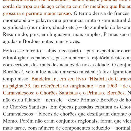
corda de tripa ou de aço coberta com fio metálico que lhe a
grossura e permite maior tensão.
O termo deriva do francês
onomatopéia – palavra cuja pronuncia imita o som natural d
significada (murmúrio, chiado etc.) – do zumbido do besou
Resumindo, pois, em linguagem mais simples, Primas são n
agudas e Bordões notas mais graves.
Feito esse intróito – aliás, necessário – para especificar cor
etimologia das palavras, passo a narrar a trajetória deste co
com certeza, dos mais destacados de nossa cidade. O conju
Bordões”, veio à luz neste universo musical já faz algum te
tempo nisso.
Bandeira Jr., em seu livro “História do Carnav
na página 53, faz referência ao surgimento – em 1963 – de 
Carnavalescos: o Chorões Santistas e o Primas e Bordões.
Ne
não estou falando – nem ele – deste Primas e Bordões de h
do Chorões Santistas. Em épocas passadas existiam os Chor
Carnavalescos – blocos de chorões que desfilavam durante o
Momo. Porém não eram conjuntos regionais, forma que vie
mais tarde, com número de componentes reduzido – normal