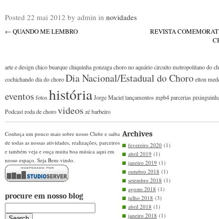
Posted
22 mai 2012
by admin
in
novidades
←
QUANDO ME LEMBRO
REVISTA COMEMORATI
C
arte e design
chico buarque
chiquinha gonzaga
choro no aquário
circuito metropolitano do c
Dia Nacional/Estadual do Choro
cochichando
dia do choro
elton med
história
eventos
fotos
Jorge Maciel
lançamentos
mpb4
parcerias
pixinguinh
videos
Podcast
roda de choro
zé barbeiro
Archives
Conheça um pouco mais sobre nosso Clube e saiba
de todas as nossas atividades, realizações, parceiros
fevereiro 2020
(1)
e também veja e ouça muita boa música aqui em
abril 2019
(1)
nosso espaço. Seja Bem-vindo.
janeiro 2019
(1)
outubro 2018
(1)
setembro 2018
(1)
agosto 2018
(1)
procure em nosso blog
julho 2018
(3)
abril 2018
(1)
janeiro 2018
(1)