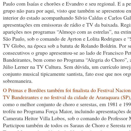
Paulo com Isaías e chorões e Evandro e seu regional. E a p
grupo não para por aqui, visto que também se apresentou e
interior do estado acompanhando Silvio Caldas e Carlos Ga
apresentações em emissoras de rádio e TV da baixada. Reg
aparições nos programas “Almoço com as estrelas”, na exti
São Paulo, sob o comando de Ayrton e Lolita Rodrigues e “
TV Globo, na época sob a batuta de Rolando Boldrin. Por s
consecutivos o grupo apresentou-se ao lado de Francisco P
Bandeirantes, bem como no Programa “Alegria do Choro”, 
Júlio Lerner na TV Cultura. Sem dúvida, um currículo inve
conjunto musical tipicamente santista, fato esse que nos org
sobremaneira.
O Primas e Bordões também foi finalista do Festival Nacio
TV Bandeirantes e no festival da cidade de Araraquara (SP)
como o melhor conjunto de choro e serestas, em 1981 e 19
troféu no Programa Força Maior, incluindo apresentações d
Camerata Heitor Villa Lobos, sob o comando do Professor 
Participou também de todos os Saraus de Choro e Seresta re