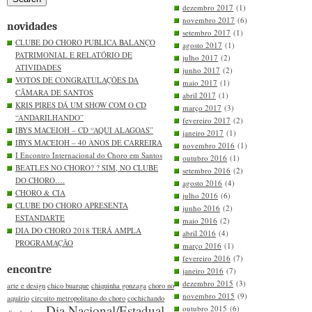
dezembro 2017
(1)
novembro 2017
(6)
novidades
setembro 2017
(1)
CLUBE DO CHORO PUBLICA BALANÇO
agosto 2017
(1)
PATRIMONIAL E RELATÓRIO DE
julho 2017
(2)
ATIVIDADES
junho 2017
(2)
VOTOS DE CONGRATULAÇÕES DA
maio 2017
(1)
CÂMARA DE SANTOS
abril 2017
(1)
KRIS PIRES DÁ UM SHOW COM O CD
março 2017
(3)
“ANDARILHANDO”
fevereiro 2017
(2)
IBYS MACEIOH – CD “AQUI ALAGOAS”
janeiro 2017
(1)
IBYS MACEIOH – 40 ANOS DE CARREIRA
novembro 2016
(1)
I Encontro Internacional do Choro em Santos
outubro 2016
(1)
BEATLES NO CHORO? ? SIM, NO CLUBE
setembro 2016
(2)
DO CHORO….
agosto 2016
(4)
CHORO & CIA
julho 2016
(6)
CLUBE DO CHORO APRESENTA
junho 2016
(2)
ESTANDARTE
maio 2016
(2)
DIA DO CHORO 2018 TERÁ AMPLA
abril 2016
(4)
PROGRAMAÇÃO
março 2016
(1)
fevereiro 2016
(7)
encontre
janeiro 2016
(7)
dezembro 2015
(3)
arte e design
chico buarque
chiquinha gonzaga
choro no
novembro 2015
(9)
aquário
circuito metropolitano do choro
cochichando
Dia Nacional/Estadual
outubro 2015
(6)