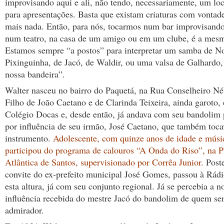
improvisando aqui e ali, não tendo, necessariamente, um loc
para apresentações. Basta que existam criaturas com vontade
mais nada. Então, para nós, tocarmos num bar improvisand
num teatro, na casa de um amigo ou em um clube, é a mesm
Estamos sempre “a postos” para interpretar um samba de No
Pixinguinha, de Jacó, de Waldir, ou uma valsa de Galhardo, 
nossa bandeira”.
Walter nasceu no bairro do Paquetá, na Rua Conselheiro Né
Filho de João Caetano e de Clarinda Teixeira, ainda garoto,
Colégio Docas e, desde então, já andava com seu bandolim p
por influência de seu irmão, José Caetano, que também toca
instrumento.
Adolescente, com quinze anos de idade e músi
participou do programa de calouros “A Onda do Riso”, na 
Atlântica de Santos, supervisionado por Corrêa Junior.
Poste
convite do ex-prefeito municipal José Gomes, passou à Rádi
esta altura, já com seu conjunto regional. Já se percebia a no
influência recebida do mestre Jacó do bandolim de quem se
admirador.