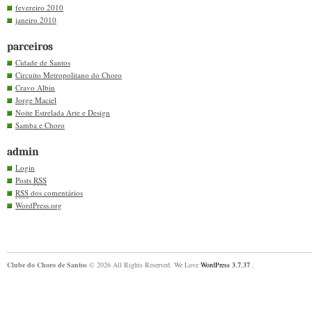
fevereiro 2010
janeiro 2010
parceiros
Cidade de Santos
Circuito Metropolitano do Choro
Cravo Albin
Jorge Maciel
Noite Estrelada Arte e Design
Samba e Choro
admin
Login
Posts
RSS
RSS
dos comentários
WordPress.org
Clube do Choro de Santos
© 2026 All Rights Reserved. We Love
WordPress 3.7.37
.