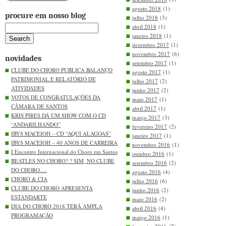
agosto 2018
(1)
procure em nosso blog
julho 2018
(3)
abril 2018
(1)
janeiro 2018
(1)
dezembro 2017
(1)
novembro 2017
(6)
novidades
setembro 2017
(1)
CLUBE DO CHORO PUBLICA BALANÇO
agosto 2017
(1)
PATRIMONIAL E RELATÓRIO DE
julho 2017
(2)
ATIVIDADES
junho 2017
(2)
VOTOS DE CONGRATULAÇÕES DA
maio 2017
(1)
CÂMARA DE SANTOS
abril 2017
(1)
KRIS PIRES DÁ UM SHOW COM O CD
março 2017
(3)
“ANDARILHANDO”
fevereiro 2017
(2)
IBYS MACEIOH – CD “AQUI ALAGOAS”
janeiro 2017
(1)
IBYS MACEIOH – 40 ANOS DE CARREIRA
novembro 2016
(1)
I Encontro Internacional do Choro em Santos
outubro 2016
(1)
BEATLES NO CHORO? ? SIM, NO CLUBE
setembro 2016
(2)
DO CHORO….
agosto 2016
(4)
CHORO & CIA
julho 2016
(6)
CLUBE DO CHORO APRESENTA
junho 2016
(2)
ESTANDARTE
maio 2016
(2)
DIA DO CHORO 2018 TERÁ AMPLA
abril 2016
(4)
PROGRAMAÇÃO
março 2016
(1)