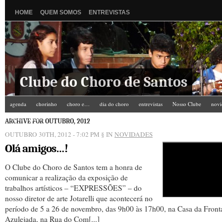
HOME
QUEM SOMOS
ENTREVISTAS
Clube do Choro de Santos
agenda
chorinho
choro e…
dia do choro
entrevistas
Nosso Clube
novi
Zé do Camarim
ARCHIVE FOR OUTUBRO, 2012
OUTUBRO 30TH, 2012 - 7:02 PM
§ IN
NOVIDADES
Olá amigos…!
O Clube do Choro de Santos tem a honra de
comunicar a realização da exposição de
trabalhos artísticos – “EXPRESSÕES” – do
nosso diretor de arte Jotarelli que acontecerá no
período de 5 a 26 de novembro, das 9h00 às 17h00, na Casa da Front
Azulejada, na Rua do Com[...]