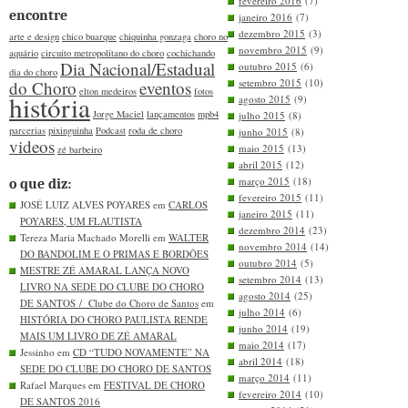
fevereiro 2016
(7)
encontre
janeiro 2016
(7)
dezembro 2015
(3)
arte e design
chico buarque
chiquinha gonzaga
choro no
novembro 2015
(9)
aquário
circuito metropolitano do choro
cochichando
Dia Nacional/Estadual
outubro 2015
(6)
dia do choro
setembro 2015
(10)
do Choro
eventos
elton medeiros
fotos
história
agosto 2015
(9)
Jorge Maciel
lançamentos
mpb4
julho 2015
(8)
parcerias
pixinguinha
Podcast
roda de choro
junho 2015
(8)
videos
maio 2015
(13)
zé barbeiro
abril 2015
(12)
março 2015
(18)
o que diz:
fevereiro 2015
(11)
JOSÉ LUIZ ALVES POYARES em
CARLOS
janeiro 2015
(11)
POYARES, UM FLAUTISTA
dezembro 2014
(23)
Tereza Maria Machado Morelli em
WALTER
novembro 2014
(14)
DO BANDOLIM E O PRIMAS E BORDÕES
outubro 2014
(5)
MESTRE ZÉ AMARAL LANÇA NOVO
setembro 2014
(13)
LIVRO NA SEDE DO CLUBE DO CHORO
agosto 2014
(25)
DE SANTOS / Clube do Choro de Santos
em
julho 2014
(6)
HISTÓRIA DO CHORO PAULISTA RENDE
junho 2014
(19)
MAIS UM LIVRO DE ZÉ AMARAL
maio 2014
(17)
Jessinho em
CD “TUDO NOVAMENTE” NA
abril 2014
(18)
SEDE DO CLUBE DO CHORO DE SANTOS
março 2014
(11)
Rafael Marques em
FESTIVAL DE CHORO
fevereiro 2014
(10)
DE SANTOS 2016