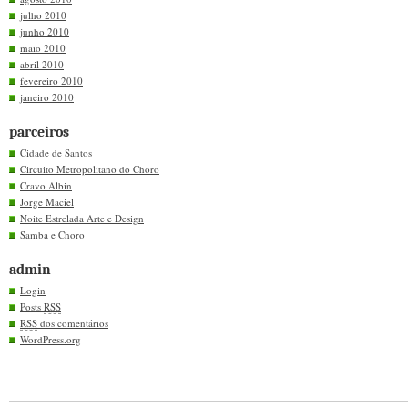
julho 2010
junho 2010
maio 2010
abril 2010
fevereiro 2010
janeiro 2010
parceiros
Cidade de Santos
Circuito Metropolitano do Choro
Cravo Albin
Jorge Maciel
Noite Estrelada Arte e Design
Samba e Choro
admin
Login
Posts
RSS
RSS
dos comentários
WordPress.org