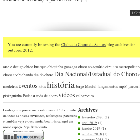
1 Co
You are currently browsing the
Clube do Choro de Santos
blog archives for
outubro, 2012.
arte e design
chico buarque
chiquinha gonzaga
choro no aquário
circuito metropolitan
Dia Nacional/Estadual do Choro
choro
cochichando
dia do choro
e
história
eventos
medeiros
fotos
Jorge Maciel
lançamentos
mpb4
parceri
videos
pixinguinha
Podcast
roda de choro
zé barbeiro
Archives
Conheça um pouco mais sobre nosso Clube e saiba
de todas as nossas atividades, realizações, parceiros
fevereiro 2020
(1)
e também veja e ouça muita boa música aqui em
abril 2019
(1)
nosso espaço. Seja Bem-vindo.
janeiro 2019
(1)
outubro 2018
(1)
setembro 2018
(1)