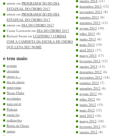
janeiro 2014
(21)
admin em
PROGRAMAÇÃO DO DIA
dezembro 2013
(12)
ESTADUAL DO CHORO 2017
novembro 2013
(8)
admin em
PROGRAMAÇÃO DO DIA
outubro 2013
(8)
ESTADUAL DO CHORO 2017
setembro 2013
(13)
admin em
DIA DO CHORO 2017
agosto 2013
(10)
Cassio Lorenzetti em
DIA DO CHORO 2017
julho 2013
(8)
Richard Swain em
LUIZINHO 7 CORDAS
junho 2013
(6)
COM A CAMISETA DA ESCOLA DE CHORO
maio 2013
(19)
QUE LEVA SEU NOME
abril 2013
(17)
março 2013
(17)
e tem mais:
fevereiro 2013
(12)
agenda
janeiro 2013
(13)
chorinho
dezembro 2012
(6)
choro e…
novembro 2012
(14)
dia do choro
outubro 2012
(7)
entrevistas
setembro 2012
(6)
Nosso Clube
agosto 2012
(6)
novidades
julho 2012
(6)
para ouvir
junho 2012
(15)
Podcast
maio 2012
(12)
quem foi
abril 2012
(16)
realizações
março 2012
(10)
Rodas de Choro
fevereiro 2012
(5)
santos
janeiro 2012
(8)