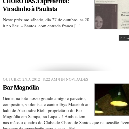
CHORO DAS 3 apresenta:
Viradinho à Paulista
Neste próximo sábado, dia 27 de outubro, as 20
h no Sesi – Santos, com entrada franca.[...]
2 Com
OUTUBRO 2ND, 2012 - 8:22 AM
§ IN
NOVIDADES
Bar Magnólia
Gente, na foto nosso grande amigo e parceiro,
compositor, violonista e cantor Ibys Maceioh ao
lado de Alexandre Rioli, proprietário do Bar
Magnólia em Sampa, na Lapa…! Ambos tem
nas mãos o quadro do Clube do Choro de Santos que na ocasião fize
levamos de recordação para a casa. Na[...]