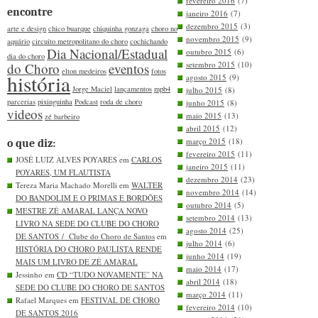
fevereiro 2016
(7)
encontre
janeiro 2016
(7)
dezembro 2015
(3)
arte e design
chico buarque
chiquinha gonzaga
choro no
novembro 2015
(9)
aquário
circuito metropolitano do choro
cochichando
Dia Nacional/Estadual
outubro 2015
(6)
dia do choro
setembro 2015
(10)
do Choro
eventos
elton medeiros
fotos
história
agosto 2015
(9)
Jorge Maciel
lançamentos
mpb4
julho 2015
(8)
parcerias
pixinguinha
Podcast
roda de choro
junho 2015
(8)
videos
maio 2015
(13)
zé barbeiro
abril 2015
(12)
março 2015
(18)
o que diz:
fevereiro 2015
(11)
JOSÉ LUIZ ALVES POYARES em
CARLOS
janeiro 2015
(11)
POYARES, UM FLAUTISTA
dezembro 2014
(23)
Tereza Maria Machado Morelli em
WALTER
novembro 2014
(14)
DO BANDOLIM E O PRIMAS E BORDÕES
outubro 2014
(5)
MESTRE ZÉ AMARAL LANÇA NOVO
setembro 2014
(13)
LIVRO NA SEDE DO CLUBE DO CHORO
agosto 2014
(25)
DE SANTOS / Clube do Choro de Santos
em
julho 2014
(6)
HISTÓRIA DO CHORO PAULISTA RENDE
junho 2014
(19)
MAIS UM LIVRO DE ZÉ AMARAL
maio 2014
(17)
Jessinho em
CD “TUDO NOVAMENTE” NA
abril 2014
(18)
SEDE DO CLUBE DO CHORO DE SANTOS
março 2014
(11)
Rafael Marques em
FESTIVAL DE CHORO
fevereiro 2014
(10)
DE SANTOS 2016