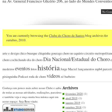
na Av. General Francisco Glicério 206, ao lado do Mendes Convention
No Com
You are currently browsing the
Clube do Choro de Santos
blog archives for
outubro, 2010.
arte e design
chico buarque
chiquinha gonzaga
choro no aquário
circuito metropolitan
Dia Nacional/Estadual do Choro
choro
cochichando
dia do choro
e
história
eventos
medeiros
fotos
Jorge Maciel
lançamentos
mpb4
parceri
videos
pixinguinha
Podcast
roda de choro
zé barbeiro
Archives
Conheça um pouco mais sobre nosso Clube e saiba
de todas as nossas atividades, realizações, parceiros
fevereiro 2020
(1)
e também veja e ouça muita boa música aqui em
abril 2019
(1)
nosso espaço. Seja Bem-vindo.
janeiro 2019
(1)
outubro 2018
(1)
setembro 2018
(1)