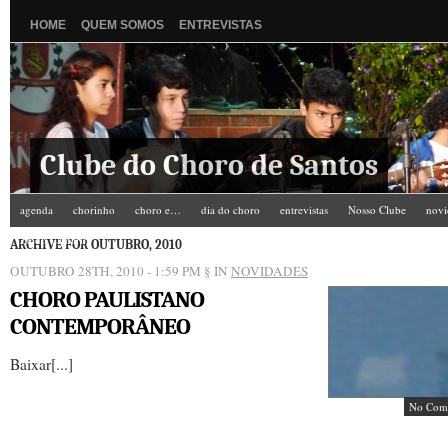
HOME
QUEM SOMOS
ENTREVISTAS
Clube do Choro de Santos
agenda
chorinho
choro e…
dia do choro
entrevistas
Nosso Clube
novi
Zé do Camarim
ARCHIVE FOR OUTUBRO, 2010
OUTUBRO 28TH, 2010 - 1:59 PM
§ IN
NOVIDADES
CHORO PAULISTANO
CONTEMPORÂNEO
Baixar[...]
No Com