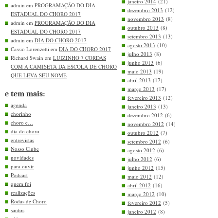
janeiro 2014
(21)
admin em
PROGRAMAÇÃO DO DIA
dezembro 2013
(12)
ESTADUAL DO CHORO 2017
novembro 2013
(8)
admin em
PROGRAMAÇÃO DO DIA
outubro 2013
(8)
ESTADUAL DO CHORO 2017
setembro 2013
(13)
admin em
DIA DO CHORO 2017
agosto 2013
(10)
Cassio Lorenzetti em
DIA DO CHORO 2017
julho 2013
(8)
Richard Swain em
LUIZINHO 7 CORDAS
junho 2013
(6)
COM A CAMISETA DA ESCOLA DE CHORO
maio 2013
(19)
QUE LEVA SEU NOME
abril 2013
(17)
março 2013
(17)
e tem mais:
fevereiro 2013
(12)
agenda
janeiro 2013
(13)
chorinho
dezembro 2012
(6)
choro e…
novembro 2012
(14)
dia do choro
outubro 2012
(7)
entrevistas
setembro 2012
(6)
Nosso Clube
agosto 2012
(6)
novidades
julho 2012
(6)
para ouvir
junho 2012
(15)
Podcast
maio 2012
(12)
quem foi
abril 2012
(16)
realizações
março 2012
(10)
Rodas de Choro
fevereiro 2012
(5)
santos
janeiro 2012
(8)