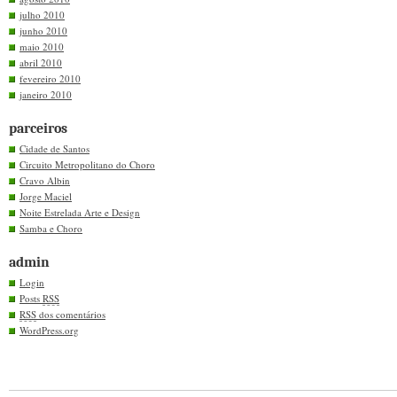
julho 2010
junho 2010
maio 2010
abril 2010
fevereiro 2010
janeiro 2010
parceiros
Cidade de Santos
Circuito Metropolitano do Choro
Cravo Albin
Jorge Maciel
Noite Estrelada Arte e Design
Samba e Choro
admin
Login
Posts
RSS
RSS
dos comentários
WordPress.org