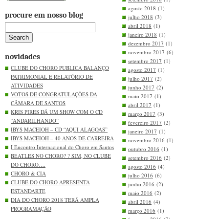
agosto 2018
(1)
procure em nosso blog
julho 2018
(3)
abril 2018
(1)
janeiro 2018
(1)
dezembro 2017
(1)
novembro 2017
(6)
novidades
setembro 2017
(1)
CLUBE DO CHORO PUBLICA BALANÇO
agosto 2017
(1)
PATRIMONIAL E RELATÓRIO DE
julho 2017
(2)
ATIVIDADES
junho 2017
(2)
VOTOS DE CONGRATULAÇÕES DA
maio 2017
(1)
CÂMARA DE SANTOS
abril 2017
(1)
KRIS PIRES DÁ UM SHOW COM O CD
março 2017
(3)
“ANDARILHANDO”
fevereiro 2017
(2)
IBYS MACEIOH – CD “AQUI ALAGOAS”
janeiro 2017
(1)
IBYS MACEIOH – 40 ANOS DE CARREIRA
novembro 2016
(1)
I Encontro Internacional do Choro em Santos
outubro 2016
(1)
BEATLES NO CHORO? ? SIM, NO CLUBE
setembro 2016
(2)
DO CHORO….
agosto 2016
(4)
CHORO & CIA
julho 2016
(6)
CLUBE DO CHORO APRESENTA
junho 2016
(2)
ESTANDARTE
maio 2016
(2)
DIA DO CHORO 2018 TERÁ AMPLA
abril 2016
(4)
PROGRAMAÇÃO
março 2016
(1)