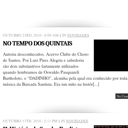
OUTUBRO 23RD, 2010 - 8:09 AM
§ IN
NOVIDADES
NO TEMPO DOS QUINTAIS
Autoria desconhecidos. Acervo Clube do Choro
de Santos. Por Luiz Pires Alegria e sabedoria
são dois substantivos fartamente utilizados
quando lembramos de Oswaldo Pasquareli
Bartholoto, o “DADINHO”, alcunha pela qual era conhecido por toda
música da Baixada Santista. Era um mito na histór[...]
No Com
OUTUBRO 13TH, 2010 - 2:11 PM
§ IN
NOVIDADES