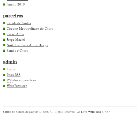
janeiro 2010
parceiros
Cidade de Santos
Circuito Metropolitano do Choro
Cravo Albin
Jorge Maciel
Noite Estrelada Arte e Design
Samba e Choro
admin
Login
Posts
RSS
RSS
dos comentários
WordPress.org
Clube do Choro de Santos
© 2026 All Rights Reserved. We Love
WordPress 3.7.37
.