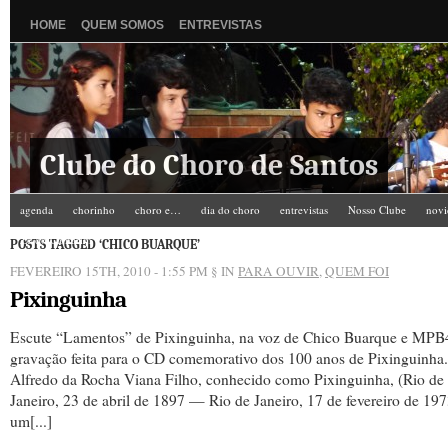
HOME
QUEM SOMOS
ENTREVISTAS
Clube do Choro de Santos
agenda
chorinho
choro e…
dia do choro
entrevistas
Nosso Clube
novi
Zé do Camarim
POSTS TAGGED ‘CHICO BUARQUE’
FEVEREIRO 15TH, 2010 - 1:55 PM
§ IN
PARA OUVIR
,
QUEM FOI
Pixinguinha
Escute “Lamentos” de Pixinguinha, na voz de Chico Buarque e MPB
gravação feita para o CD comemorativo dos 100 anos de Pixinguinha.
Alfredo da Rocha Viana Filho, conhecido como Pixinguinha, (Rio de
Janeiro, 23 de abril de 1897 — Rio de Janeiro, 17 de fevereiro de 197
um[...]