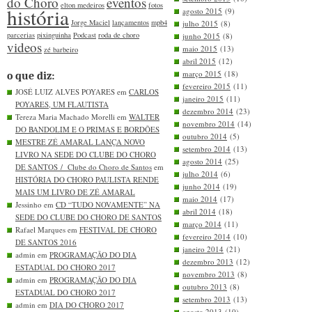
do Choro
eventos
elton medeiros
fotos
história
agosto 2015
(9)
Jorge Maciel
lançamentos
mpb4
julho 2015
(8)
parcerias
pixinguinha
Podcast
roda de choro
junho 2015
(8)
videos
maio 2015
(13)
zé barbeiro
abril 2015
(12)
março 2015
(18)
o que diz:
fevereiro 2015
(11)
JOSÉ LUIZ ALVES POYARES em
CARLOS
janeiro 2015
(11)
POYARES, UM FLAUTISTA
dezembro 2014
(23)
Tereza Maria Machado Morelli em
WALTER
novembro 2014
(14)
DO BANDOLIM E O PRIMAS E BORDÕES
outubro 2014
(5)
MESTRE ZÉ AMARAL LANÇA NOVO
setembro 2014
(13)
LIVRO NA SEDE DO CLUBE DO CHORO
agosto 2014
(25)
DE SANTOS / Clube do Choro de Santos
em
julho 2014
(6)
HISTÓRIA DO CHORO PAULISTA RENDE
junho 2014
(19)
MAIS UM LIVRO DE ZÉ AMARAL
maio 2014
(17)
Jessinho em
CD “TUDO NOVAMENTE” NA
abril 2014
(18)
SEDE DO CLUBE DO CHORO DE SANTOS
março 2014
(11)
Rafael Marques em
FESTIVAL DE CHORO
fevereiro 2014
(10)
DE SANTOS 2016
janeiro 2014
(21)
admin em
PROGRAMAÇÃO DO DIA
dezembro 2013
(12)
ESTADUAL DO CHORO 2017
novembro 2013
(8)
admin em
PROGRAMAÇÃO DO DIA
outubro 2013
(8)
ESTADUAL DO CHORO 2017
setembro 2013
(13)
admin em
DIA DO CHORO 2017
agosto 2013
(10)