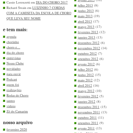
Cassio Lorenzetti em
DIA DO CHORO 2017
julho 2013
(8)
Richard Swain em
LUIZINHO 7 CORDAS
junho 2013
(6)
COM A CAMISETA DA ESCOLA DE CHORO
maio 2013
(19)
QUE LEVA SEU NOME
abril 2013
(17)
março 2013
(17)
e tem mais:
fevereiro 2013
(12)
agenda
janeiro 2013
(13)
chorinho
dezembro 2012
(6)
choro e…
novembro 2012
(14)
dia do choro
outubro 2012
(7)
entrevistas
setembro 2012
(6)
Nosso Clube
agosto 2012
(6)
novidades
julho 2012
(6)
para ouvir
junho 2012
(15)
Podcast
maio 2012
(12)
quem foi
abril 2012
(16)
realizações
março 2012
(10)
Rodas de Choro
fevereiro 2012
(5)
santos
janeiro 2012
(8)
videos
dezembro 2011
(15)
Zé do Camarim
novembro 2011
(13)
outubro 2011
(11)
nosso arquivo
setembro 2011
(9)
agosto 2011
(13)
fevereiro 2020