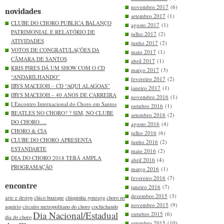
novembro 2017
(6)
novidades
setembro 2017
(1)
CLUBE DO CHORO PUBLICA BALANÇO
agosto 2017
(1)
PATRIMONIAL E RELATÓRIO DE
julho 2017
(2)
ATIVIDADES
junho 2017
(2)
VOTOS DE CONGRATULAÇÕES DA
maio 2017
(1)
CÂMARA DE SANTOS
abril 2017
(1)
KRIS PIRES DÁ UM SHOW COM O CD
março 2017
(3)
“ANDARILHANDO”
fevereiro 2017
(2)
IBYS MACEIOH – CD “AQUI ALAGOAS”
janeiro 2017
(1)
IBYS MACEIOH – 40 ANOS DE CARREIRA
novembro 2016
(1)
I Encontro Internacional do Choro em Santos
outubro 2016
(1)
BEATLES NO CHORO? ? SIM, NO CLUBE
setembro 2016
(2)
DO CHORO….
agosto 2016
(4)
CHORO & CIA
julho 2016
(6)
CLUBE DO CHORO APRESENTA
junho 2016
(2)
ESTANDARTE
maio 2016
(2)
DIA DO CHORO 2018 TERÁ AMPLA
abril 2016
(4)
PROGRAMAÇÃO
março 2016
(1)
fevereiro 2016
(7)
encontre
janeiro 2016
(7)
dezembro 2015
(3)
arte e design
chico buarque
chiquinha gonzaga
choro no
novembro 2015
(9)
aquário
circuito metropolitano do choro
cochichando
Dia Nacional/Estadual
outubro 2015
(6)
dia do choro
setembro 2015
(10)