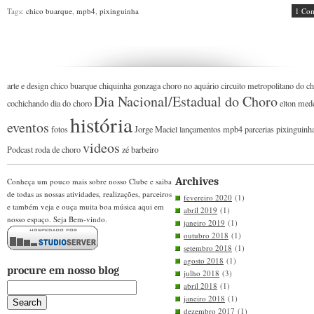
Tags:
chico buarque
,
mpb4
,
pixinguinha
1 Co
arte e design
chico buarque
chiquinha gonzaga
choro no aquário
circuito metropolitano do c
Dia Nacional/Estadual do Choro
cochichando
dia do choro
elton med
história
eventos
fotos
Jorge Maciel
lançamentos
mpb4
parcerias
pixinguinh
videos
Podcast
roda de choro
zé barbeiro
Archives
Conheça um pouco mais sobre nosso Clube e saiba
de todas as nossas atividades, realizações, parceiros
fevereiro 2020
(1)
e também veja e ouça muita boa música aqui em
abril 2019
(1)
nosso espaço. Seja Bem-vindo.
janeiro 2019
(1)
outubro 2018
(1)
setembro 2018
(1)
agosto 2018
(1)
procure em nosso blog
julho 2018
(3)
abril 2018
(1)
janeiro 2018
(1)
dezembro 2017
(1)