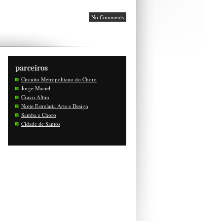
No Comments
parceiros
Circuito Metropolitano do Choro
Jorge Maciel
Cravo Albin
Noite Estrelada Arte e Design
Samba e Choro
Cidade de Santos