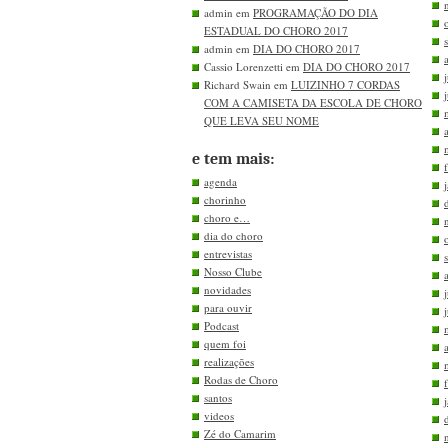
admin em
PROGRAMAÇÃO DO DIA
ESTADUAL DO CHORO 2017
admin em
DIA DO CHORO 2017
Cassio Lorenzetti em
DIA DO CHORO 2017
Richard Swain em
LUIZINHO 7 CORDAS
COM A CAMISETA DA ESCOLA DE CHORO
QUE LEVA SEU NOME
e tem mais:
agenda
chorinho
choro e…
dia do choro
entrevistas
Nosso Clube
novidades
para ouvir
Podcast
quem foi
realizações
Rodas de Choro
santos
videos
Zé do Camarim