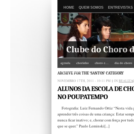
HOME
QUEM SOMOS
ENTREVISTAS
Clube do Choro d
agenda
chorinho
choro e…
dia do choro
Zé do Camarim
ARCHIVE FOR THE ‘SANTOS’ CATEGORY
NOVEMBRO 17TH, 2011 - 10:11 PM
§ IN
REALIZA
ALUNOS DA ESCOLA DE CH
NO POUPATEMPO
Fotografia: Luiz Fernando Ortiz “Nesta vida 
aprender três coisas de uma criança: Estar sempr
nunca ficar inativo; e, chorar com força por tud
que se quer.” Paulo Leminski[...]