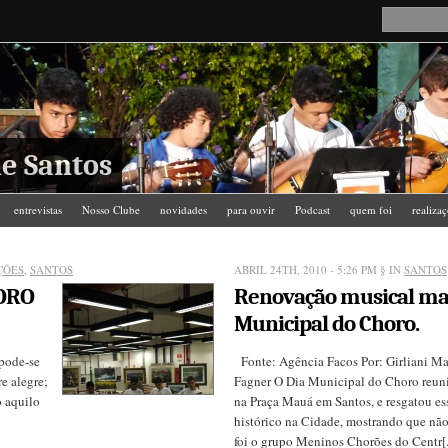
e Santos
entrevistas
Nosso Clube
novidades
para ouvir
Podcast
quem foi
realiza
ÇÕES
,
SANTOS
ABRIL 24TH, 2010 - 5:26 PM
§ IN
SANTOS
ORO
Renovação musical mar
Municipal do Choro.
pode-se
Fonte: Agência Facos Por: Girliani Mar
e alegre;
Fagner O Dia Municipal do Choro reuni
o aquilo
na Praça Mauá em Santos, e resgatou es
histórico na Cidade, mostrando que não 
foi o grupo Meninos Chorões do Centr[.