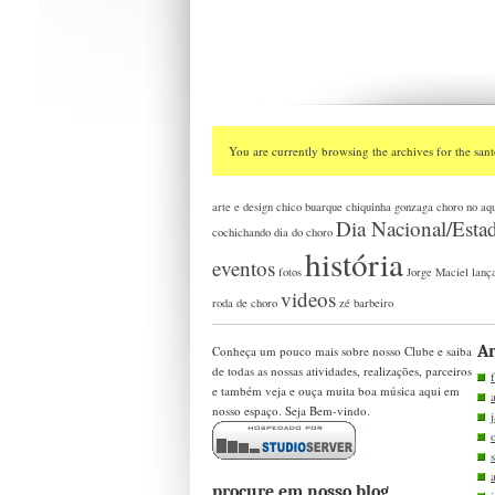
You are currently browsing the archives for the sant
arte e design
chico buarque
chiquinha gonzaga
choro no aq
Dia Nacional/Esta
cochichando
dia do choro
história
eventos
fotos
Jorge Maciel
lanç
videos
roda de choro
zé barbeiro
Ar
Conheça um pouco mais sobre nosso Clube e saiba
de todas as nossas atividades, realizações, parceiros
e também veja e ouça muita boa música aqui em
nosso espaço. Seja Bem-vindo.
procure em nosso blog