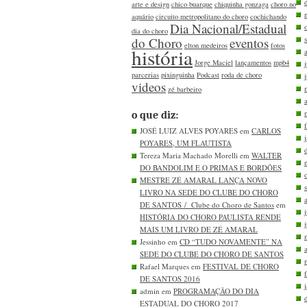
arte e design
chico buarque
chiquinha gonzaga
choro no
aquário
circuito metropolitano do choro
cochichando
Dia Nacional/Estadual
dia do choro
do Choro
eventos
elton medeiros
fotos
história
Jorge Maciel
lançamentos
mpb4
parcerias
pixinguinha
Podcast
roda de choro
videos
zé barbeiro
o que diz:
JOSÉ LUIZ ALVES POYARES em
CARLOS
POYARES, UM FLAUTISTA
Tereza Maria Machado Morelli em
WALTER
DO BANDOLIM E O PRIMAS E BORDÕES
MESTRE ZÉ AMARAL LANÇA NOVO
LIVRO NA SEDE DO CLUBE DO CHORO
DE SANTOS / Clube do Choro de Santos
em
HISTÓRIA DO CHORO PAULISTA RENDE
MAIS UM LIVRO DE ZÉ AMARAL
Jessinho em
CD “TUDO NOVAMENTE” NA
SEDE DO CLUBE DO CHORO DE SANTOS
Rafael Marques em
FESTIVAL DE CHORO
DE SANTOS 2016
admin em
PROGRAMAÇÃO DO DIA
ESTADUAL DO CHORO 2017