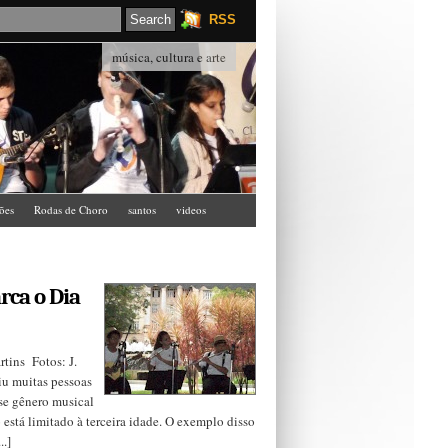
RSS
música, cultura e arte
ções
Rodas de Choro
santos
videos
ca o Dia
tins Fotos: J.
u muitas pessoas
se gênero musical
está limitado à terceira idade. O exemplo disso
..]