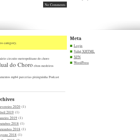
No Comments
Meta
os category.
Login
Valid
XHTML
XFN
uário
circuito metropolitano do choro
WordPress
dual do Choro
elton medeiros
amentos
mpb4
parcerias
pixinguinha
Podcast
chives
fevereiro 2020
(1)
abril 2019
(1)
janeiro 2019
(1)
outubro 2018
(1)
setembro 2018
(1)
agosto 2018
(1)