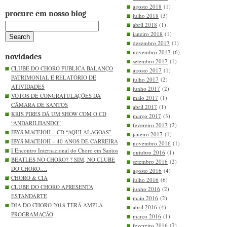
agosto 2018
(1)
procure em nosso blog
julho 2018
(3)
abril 2018
(1)
janeiro 2018
(1)
dezembro 2017
(1)
novembro 2017
(6)
novidades
setembro 2017
(1)
CLUBE DO CHORO PUBLICA BALANÇO
agosto 2017
(1)
PATRIMONIAL E RELATÓRIO DE
julho 2017
(2)
ATIVIDADES
junho 2017
(2)
VOTOS DE CONGRATULAÇÕES DA
maio 2017
(1)
CÂMARA DE SANTOS
abril 2017
(1)
KRIS PIRES DÁ UM SHOW COM O CD
março 2017
(3)
“ANDARILHANDO”
fevereiro 2017
(2)
IBYS MACEIOH – CD “AQUI ALAGOAS”
janeiro 2017
(1)
IBYS MACEIOH – 40 ANOS DE CARREIRA
novembro 2016
(1)
I Encontro Internacional do Choro em Santos
outubro 2016
(1)
BEATLES NO CHORO? ? SIM, NO CLUBE
setembro 2016
(2)
DO CHORO….
agosto 2016
(4)
CHORO & CIA
julho 2016
(6)
CLUBE DO CHORO APRESENTA
junho 2016
(2)
ESTANDARTE
maio 2016
(2)
DIA DO CHORO 2018 TERÁ AMPLA
abril 2016
(4)
PROGRAMAÇÃO
março 2016
(1)
fevereiro 2016
(7)