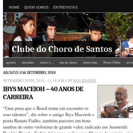
HOME
QUEM SOMOS
ENTREVISTAS
Clube do Choro de Santos
agenda
chorinho
choro e…
dia do choro
entrevistas
Nosso Clube
novi
Zé do Camarim
ARCHIVE FOR SETEMBRO, 2018
SETEMBRO 20TH, 2018 - 11:18 AM
§ IN
NOVIDADES
IBYS MACEIOH – 40 ANOS DE
CARREIRA
“Uma pena que o Brasil teime em esconder os
seus talentos”, diz sobre o amigo Ibys Maceioh o
poeta Renato Fialho, também parceiro em bons
sambas de outro violonista de grande valor, radicado em Amsterdã: