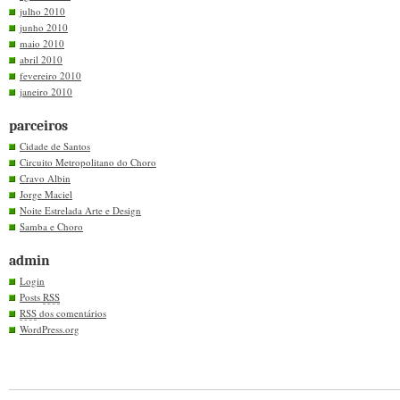
julho 2010
junho 2010
maio 2010
abril 2010
fevereiro 2010
janeiro 2010
parceiros
Cidade de Santos
Circuito Metropolitano do Choro
Cravo Albin
Jorge Maciel
Noite Estrelada Arte e Design
Samba e Choro
admin
Login
Posts
RSS
RSS
dos comentários
WordPress.org