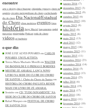
encontre
janeiro 2016
(7)
dezembro 2015
(3)
arte e design
chico buarque
chiquinha gonzaga
choro no
novembro 2015
(9)
aquário
circuito metropolitano do choro
cochichando
Dia Nacional/Estadual
outubro 2015
(6)
dia do choro
setembro 2015
(10)
do Choro
eventos
elton medeiros
fotos
história
agosto 2015
(9)
Jorge Maciel
lançamentos
mpb4
julho 2015
(8)
parcerias
pixinguinha
Podcast
roda de choro
junho 2015
(8)
videos
maio 2015
(13)
zé barbeiro
abril 2015
(12)
março 2015
(18)
o que diz:
fevereiro 2015
(11)
JOSÉ LUIZ ALVES POYARES em
CARLOS
janeiro 2015
(11)
POYARES, UM FLAUTISTA
dezembro 2014
(23)
Tereza Maria Machado Morelli em
WALTER
novembro 2014
(14)
DO BANDOLIM E O PRIMAS E BORDÕES
outubro 2014
(5)
MESTRE ZÉ AMARAL LANÇA NOVO
setembro 2014
(13)
LIVRO NA SEDE DO CLUBE DO CHORO
agosto 2014
(25)
DE SANTOS / Clube do Choro de Santos
em
julho 2014
(6)
HISTÓRIA DO CHORO PAULISTA RENDE
junho 2014
(19)
MAIS UM LIVRO DE ZÉ AMARAL
maio 2014
(17)
Jessinho em
CD “TUDO NOVAMENTE” NA
abril 2014
(18)
SEDE DO CLUBE DO CHORO DE SANTOS
março 2014
(11)
Rafael Marques em
FESTIVAL DE CHORO
fevereiro 2014
(10)
DE SANTOS 2016
janeiro 2014
(21)