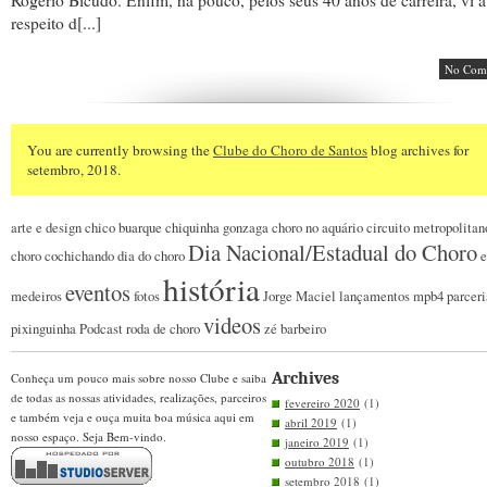
Rogério Bicudo. Enfim, há pouco, pelos seus 40 anos de carreira, vi a
respeito d[...]
No Com
You are currently browsing the
Clube do Choro de Santos
blog archives for
setembro, 2018.
arte e design
chico buarque
chiquinha gonzaga
choro no aquário
circuito metropolitan
Dia Nacional/Estadual do Choro
choro
cochichando
dia do choro
e
história
eventos
medeiros
fotos
Jorge Maciel
lançamentos
mpb4
parceri
videos
pixinguinha
Podcast
roda de choro
zé barbeiro
Archives
Conheça um pouco mais sobre nosso Clube e saiba
de todas as nossas atividades, realizações, parceiros
fevereiro 2020
(1)
e também veja e ouça muita boa música aqui em
abril 2019
(1)
nosso espaço. Seja Bem-vindo.
janeiro 2019
(1)
outubro 2018
(1)
setembro 2018
(1)