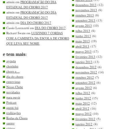
admin em
PROGRAMAÇÃO DO DIA
dezembro 2013
(12)
ESTADUAL DO CHORO 2017
novembro 2013
(8)
admin em
PROGRAMAÇÃO DO DIA
outubro 2013
(8)
ESTADUAL DO CHORO 2017
setembro 2013
(13)
admin em
DIA DO CHORO 2017
agosto 2013
(10)
Cassio Lorenzetti em
DIA DO CHORO 2017
julho 2013
(8)
Richard Swain em
LUIZINHO 7 CORDAS
junho 2013
(6)
COM A CAMISETA DA ESCOLA DE CHORO
maio 2013
(19)
QUE LEVA SEU NOME
abril 2013
(17)
março 2013
(17)
e tem mais:
fevereiro 2013
(12)
agenda
janeiro 2013
(13)
chorinho
dezembro 2012
(6)
choro e…
novembro 2012
(14)
dia do choro
outubro 2012
(7)
entrevistas
setembro 2012
(6)
Nosso Clube
agosto 2012
(6)
novidades
julho 2012
(6)
para ouvir
junho 2012
(15)
Podcast
maio 2012
(12)
quem foi
abril 2012
(16)
realizações
março 2012
(10)
Rodas de Choro
fevereiro 2012
(5)
santos
janeiro 2012
(8)
videos