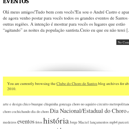
EVENTOS
Olá meus amigos!Tudo bem com vocês?Eu sou o André Castro e apar
de agora venho postar para vocês todos os grandes eventos de Santos 
outras regiões. A intenção é mostrar para vocês os lugares que estão
“agitando” as noites da população santista.Creio eu que eu não terei [.
No Com
You are currently browsing the
Clube do Choro de Santos
blog archives for abr
2010.
arte e design
chico buarque
chiquinha gonzaga
choro no aquário
circuito metropolitan
Dia Nacional/Estadual do Choro
choro
cochichando
dia do choro
e
história
eventos
medeiros
fotos
Jorge Maciel
lançamentos
mpb4
parceri