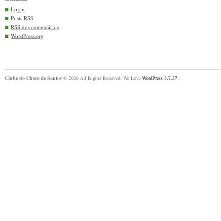
Login
Posts
RSS
RSS
dos comentários
WordPress.org
Clube do Choro de Santos
© 2026 All Rights Reserved. We Love
WordPress 3.7.37
.