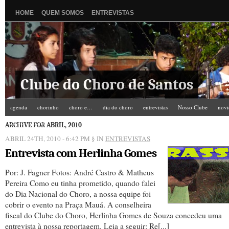
HOME
QUEM SOMOS
ENTREVISTAS
Clube do Choro de Santos
agenda
chorinho
choro e…
dia do choro
entrevistas
Nosso Clube
novi
Zé do Camarim
ARCHIVE FOR ABRIL, 2010
ABRIL 24TH, 2010 - 6:42 PM
§ IN
ENTREVISTAS
Entrevista com Herlinha Gomes
Por: J. Fagner Fotos: André Castro & Matheus
Pereira Como eu tinha prometido, quando falei
do Dia Nacional do Choro, a nossa equipe foi
cobrir o evento na Praça Mauá. A conselheira
fiscal do Clube do Choro, Herlinha Gomes de Souza concedeu uma
entrevista à nossa reportagem. Leia a seguir: Re[...]