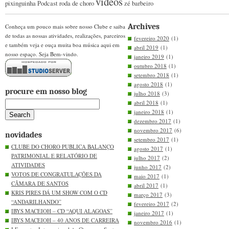
videos
pixinguinha
Podcast
roda de choro
zé barbeiro
Archives
Conheça um pouco mais sobre nosso Clube e saiba
de todas as nossas atividades, realizações, parceiros
fevereiro 2020
(1)
e também veja e ouça muita boa música aqui em
abril 2019
(1)
nosso espaço. Seja Bem-vindo.
janeiro 2019
(1)
outubro 2018
(1)
setembro 2018
(1)
agosto 2018
(1)
procure em nosso blog
julho 2018
(3)
abril 2018
(1)
janeiro 2018
(1)
dezembro 2017
(1)
novembro 2017
(6)
novidades
setembro 2017
(1)
CLUBE DO CHORO PUBLICA BALANÇO
agosto 2017
(1)
PATRIMONIAL E RELATÓRIO DE
julho 2017
(2)
ATIVIDADES
junho 2017
(2)
VOTOS DE CONGRATULAÇÕES DA
maio 2017
(1)
CÂMARA DE SANTOS
abril 2017
(1)
KRIS PIRES DÁ UM SHOW COM O CD
março 2017
(3)
“ANDARILHANDO”
fevereiro 2017
(2)
IBYS MACEIOH – CD “AQUI ALAGOAS”
janeiro 2017
(1)
IBYS MACEIOH – 40 ANOS DE CARREIRA
novembro 2016
(1)