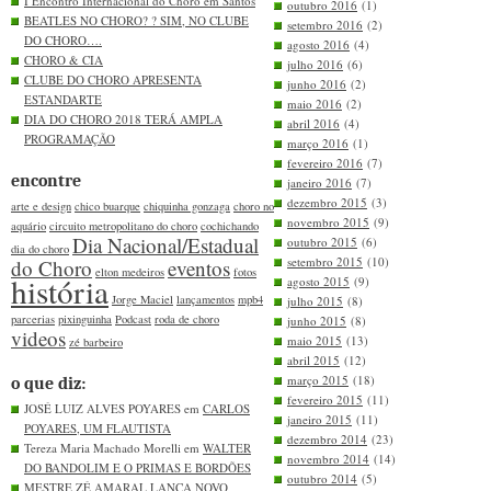
I Encontro Internacional do Choro em Santos
outubro 2016
(1)
BEATLES NO CHORO? ? SIM, NO CLUBE
setembro 2016
(2)
DO CHORO….
agosto 2016
(4)
CHORO & CIA
julho 2016
(6)
CLUBE DO CHORO APRESENTA
junho 2016
(2)
ESTANDARTE
maio 2016
(2)
DIA DO CHORO 2018 TERÁ AMPLA
abril 2016
(4)
PROGRAMAÇÃO
março 2016
(1)
fevereiro 2016
(7)
encontre
janeiro 2016
(7)
dezembro 2015
(3)
arte e design
chico buarque
chiquinha gonzaga
choro no
novembro 2015
(9)
aquário
circuito metropolitano do choro
cochichando
Dia Nacional/Estadual
outubro 2015
(6)
dia do choro
setembro 2015
(10)
do Choro
eventos
elton medeiros
fotos
história
agosto 2015
(9)
Jorge Maciel
lançamentos
mpb4
julho 2015
(8)
parcerias
pixinguinha
Podcast
roda de choro
junho 2015
(8)
videos
maio 2015
(13)
zé barbeiro
abril 2015
(12)
março 2015
(18)
o que diz:
fevereiro 2015
(11)
JOSÉ LUIZ ALVES POYARES em
CARLOS
janeiro 2015
(11)
POYARES, UM FLAUTISTA
dezembro 2014
(23)
Tereza Maria Machado Morelli em
WALTER
novembro 2014
(14)
DO BANDOLIM E O PRIMAS E BORDÕES
outubro 2014
(5)
MESTRE ZÉ AMARAL LANÇA NOVO