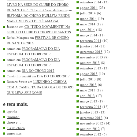
setembro 2014
(13)
LIVRO NA SEDE DO CLUBE DO CHORO
agosto 2014
(25)
DE SANTOS / Clube do Choro de Santos
em
julho 2014
(6)
HISTÓRIA DO CHORO PAULISTA RENDE
junho 2014
(19)
MAIS UM LIVRO DE ZÉ AMARAL
maio 2014
(17)
Jessinho em
CD “TUDO NOVAMENTE” NA
abril 2014
(18)
SEDE DO CLUBE DO CHORO DE SANTOS
março 2014
(11)
Rafael Marques em
FESTIVAL DE CHORO
fevereiro 2014
(10)
DE SANTOS 2016
janeiro 2014
(21)
admin em
PROGRAMAÇÃO DO DIA
dezembro 2013
(12)
ESTADUAL DO CHORO 2017
novembro 2013
(8)
admin em
PROGRAMAÇÃO DO DIA
outubro 2013
(8)
ESTADUAL DO CHORO 2017
setembro 2013
(13)
admin em
DIA DO CHORO 2017
agosto 2013
(10)
Cassio Lorenzetti em
DIA DO CHORO 2017
julho 2013
(8)
Richard Swain em
LUIZINHO 7 CORDAS
junho 2013
(6)
COM A CAMISETA DA ESCOLA DE CHORO
maio 2013
(19)
QUE LEVA SEU NOME
abril 2013
(17)
março 2013
(17)
e tem mais:
fevereiro 2013
(12)
agenda
janeiro 2013
(13)
chorinho
dezembro 2012
(6)
choro e…
novembro 2012
(14)
dia do choro
outubro 2012
(7)
entrevistas
setembro 2012
(6)