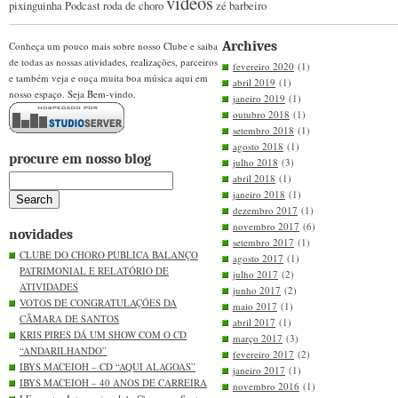
videos
pixinguinha
Podcast
roda de choro
zé barbeiro
Archives
Conheça um pouco mais sobre nosso Clube e saiba
de todas as nossas atividades, realizações, parceiros
fevereiro 2020
(1)
e também veja e ouça muita boa música aqui em
abril 2019
(1)
nosso espaço. Seja Bem-vindo.
janeiro 2019
(1)
outubro 2018
(1)
setembro 2018
(1)
agosto 2018
(1)
procure em nosso blog
julho 2018
(3)
abril 2018
(1)
janeiro 2018
(1)
dezembro 2017
(1)
novembro 2017
(6)
novidades
setembro 2017
(1)
CLUBE DO CHORO PUBLICA BALANÇO
agosto 2017
(1)
PATRIMONIAL E RELATÓRIO DE
julho 2017
(2)
ATIVIDADES
junho 2017
(2)
VOTOS DE CONGRATULAÇÕES DA
maio 2017
(1)
CÂMARA DE SANTOS
abril 2017
(1)
KRIS PIRES DÁ UM SHOW COM O CD
março 2017
(3)
“ANDARILHANDO”
fevereiro 2017
(2)
IBYS MACEIOH – CD “AQUI ALAGOAS”
janeiro 2017
(1)
IBYS MACEIOH – 40 ANOS DE CARREIRA
novembro 2016
(1)