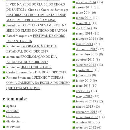
setembro 2014
(13)
LIVRO NA SEDE DO CLUBE DO CHORO
agosto 2014
(25)
DE SANTOS / Clube do Choro de Santos
em
julho 2014
(6)
HISTÓRIA DO CHORO PAULISTA RENDE
junho 2014
(19)
MAIS UM LIVRO DE ZÉ AMARAL
maio 2014
(17)
Jessinho em
CD “TUDO NOVAMENTE” NA
abril 2014
(18)
SEDE DO CLUBE DO CHORO DE SANTOS
março 2014
(11)
Rafael Marques em
FESTIVAL DE CHORO
fevereiro 2014
(10)
DE SANTOS 2016
janeiro 2014
(21)
admin em
PROGRAMAÇÃO DO DIA
dezembro 2013
(12)
ESTADUAL DO CHORO 2017
novembro 2013
(8)
admin em
PROGRAMAÇÃO DO DIA
outubro 2013
(8)
ESTADUAL DO CHORO 2017
setembro 2013
(13)
admin em
DIA DO CHORO 2017
agosto 2013
(10)
Cassio Lorenzetti em
DIA DO CHORO 2017
julho 2013
(8)
Richard Swain em
LUIZINHO 7 CORDAS
junho 2013
(6)
COM A CAMISETA DA ESCOLA DE CHORO
maio 2013
(19)
QUE LEVA SEU NOME
abril 2013
(17)
março 2013
(17)
e tem mais:
fevereiro 2013
(12)
agenda
janeiro 2013
(13)
chorinho
dezembro 2012
(6)
choro e…
novembro 2012
(14)
dia do choro
outubro 2012
(7)
entrevistas
setembro 2012
(6)