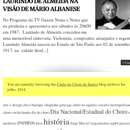
LAURINDO DE ALMEIDA NA
VISÃO DE MÁRIO ALBANESE
No Programa da TV Gazeta Notas e Notas que
eu produzia e apresentava aos sábados às 20h00
em 1987, Laurindo de Almeida concedeu-me
uma memorável entrevista. Violonista, compositor, arranjador e regen
Laurindo Almeida nasceu no Estado de São Paulo aos 02 de setembr
1917, na cidade litor[...]
1 Co
You are currently browsing the
Clube do Choro de Santos
blog archives for
julho, 2014.
arte e design
chico buarque
chiquinha gonzaga
choro no aquário
circuito metropolitan
Dia Nacional/Estadual do Choro
choro
cochichando
dia do choro
e
história
eventos
medeiros
fotos
Jorge Maciel
lançamentos
mpb4
parceri