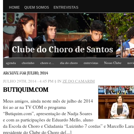
HOME
QUEM SOMOS
ENTREVISTAS
Clube do Choro de Santos
agenda
chorinho
choro e…
dia do choro
entrevistas
Nosso Clube
novi
Zé do Camarim
ARCHIVE FOR JULHO, 2014
JULHO 29TH, 2014 - 4:45 PM
§ IN
ZÉ DO CAMARIM
BUTIQUIM.COM
Meus amigos, ainda neste mês de julho de 2014
foi ao ar na TV COM o programa
“Butiquim.com”, apresentação de Nadja Soares
e com as participações de Eduardo Mello, aluno
da Escola de Choro e Cidadania “Luizinho 7 cordas” e Marcello Lara
presidente do Clube do Choro de[...]