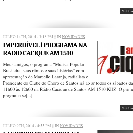
No Com
JULHO 14TH, 2014 - 3:18 PM
§ IN
NOVIDADES
IMPERDÍVEL ! PROGRAMA NA
RADIO CACIQUE AM 1510
Meus amigos, o programa “Música Popular
Brasileira, seus ritmos e suas histórias” com
apresentação de Marcello Laranja, radialista e
Presidente do Clube do Choro de Santos irá ao ar todos os sábados da
11h00 às 12h00 na Rádio Cacique de Santos AM 1510 KHZ. O prime
programa se[...]
No Com
JULHO 9TH, 2014 - 4:55 PM
§ IN
NOVIDADES