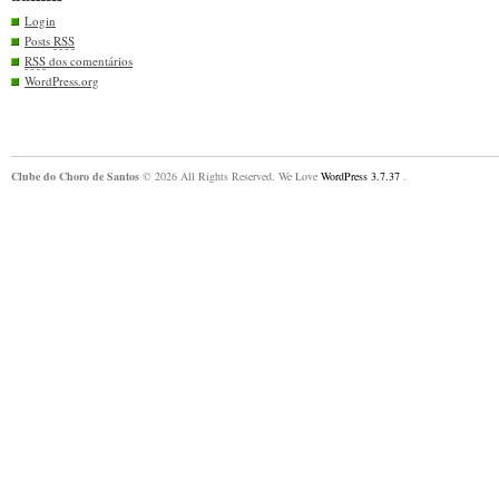
Login
Posts
RSS
RSS
dos comentários
WordPress.org
Clube do Choro de Santos
© 2026 All Rights Reserved. We Love
WordPress 3.7.37
.