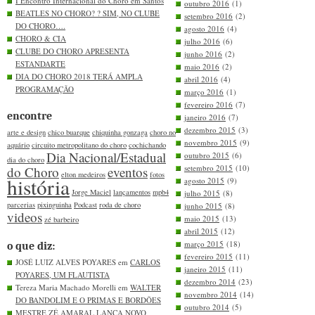
I Encontro Internacional do Choro em Santos
outubro 2016
(1)
BEATLES NO CHORO? ? SIM, NO CLUBE
setembro 2016
(2)
DO CHORO….
agosto 2016
(4)
CHORO & CIA
julho 2016
(6)
CLUBE DO CHORO APRESENTA
junho 2016
(2)
ESTANDARTE
maio 2016
(2)
DIA DO CHORO 2018 TERÁ AMPLA
abril 2016
(4)
PROGRAMAÇÃO
março 2016
(1)
fevereiro 2016
(7)
encontre
janeiro 2016
(7)
dezembro 2015
(3)
arte e design
chico buarque
chiquinha gonzaga
choro no
novembro 2015
(9)
aquário
circuito metropolitano do choro
cochichando
Dia Nacional/Estadual
outubro 2015
(6)
dia do choro
setembro 2015
(10)
do Choro
eventos
elton medeiros
fotos
história
agosto 2015
(9)
Jorge Maciel
lançamentos
mpb4
julho 2015
(8)
parcerias
pixinguinha
Podcast
roda de choro
junho 2015
(8)
videos
maio 2015
(13)
zé barbeiro
abril 2015
(12)
março 2015
(18)
o que diz:
fevereiro 2015
(11)
JOSÉ LUIZ ALVES POYARES em
CARLOS
janeiro 2015
(11)
POYARES, UM FLAUTISTA
dezembro 2014
(23)
Tereza Maria Machado Morelli em
WALTER
novembro 2014
(14)
DO BANDOLIM E O PRIMAS E BORDÕES
outubro 2014
(5)
MESTRE ZÉ AMARAL LANÇA NOVO