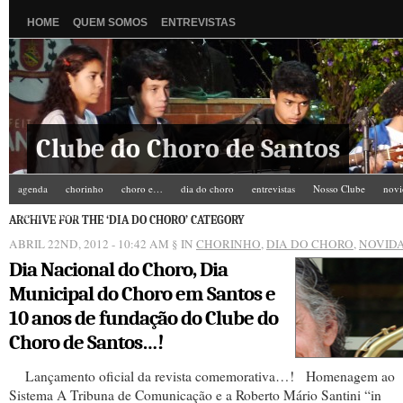
HOME
QUEM SOMOS
ENTREVISTAS
Clube do Choro de Santos
agenda
chorinho
choro e…
dia do choro
entrevistas
Nosso Clube
novi
Zé do Camarim
ARCHIVE FOR THE ‘DIA DO CHORO’ CATEGORY
ABRIL 22ND, 2012 - 10:42 AM
§ IN
CHORINHO
,
DIA DO CHORO
,
NOVID
Dia Nacional do Choro, Dia
Municipal do Choro em Santos e
10 anos de fundação do Clube do
Choro de Santos…!
Lançamento oficial da revista comemorativa…! Homenagem ao
Sistema A Tribuna de Comunicação e a Roberto Mário Santini “in