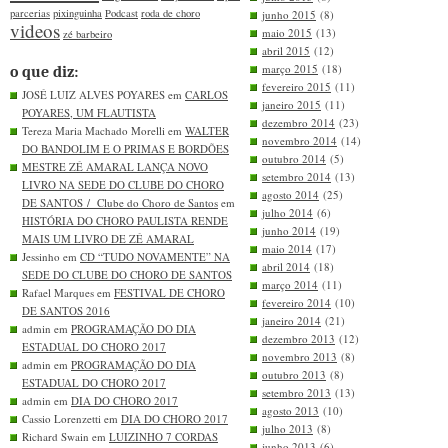
parcerias
pixinguinha
Podcast
roda de choro
junho 2015
(8)
videos
maio 2015
(13)
zé barbeiro
abril 2015
(12)
março 2015
(18)
o que diz:
fevereiro 2015
(11)
JOSÉ LUIZ ALVES POYARES em
CARLOS
janeiro 2015
(11)
POYARES, UM FLAUTISTA
dezembro 2014
(23)
Tereza Maria Machado Morelli em
WALTER
novembro 2014
(14)
DO BANDOLIM E O PRIMAS E BORDÕES
outubro 2014
(5)
MESTRE ZÉ AMARAL LANÇA NOVO
setembro 2014
(13)
LIVRO NA SEDE DO CLUBE DO CHORO
agosto 2014
(25)
DE SANTOS / Clube do Choro de Santos
em
julho 2014
(6)
HISTÓRIA DO CHORO PAULISTA RENDE
junho 2014
(19)
MAIS UM LIVRO DE ZÉ AMARAL
maio 2014
(17)
Jessinho em
CD “TUDO NOVAMENTE” NA
abril 2014
(18)
SEDE DO CLUBE DO CHORO DE SANTOS
março 2014
(11)
Rafael Marques em
FESTIVAL DE CHORO
fevereiro 2014
(10)
DE SANTOS 2016
janeiro 2014
(21)
admin em
PROGRAMAÇÃO DO DIA
dezembro 2013
(12)
ESTADUAL DO CHORO 2017
novembro 2013
(8)
admin em
PROGRAMAÇÃO DO DIA
outubro 2013
(8)
ESTADUAL DO CHORO 2017
setembro 2013
(13)
admin em
DIA DO CHORO 2017
agosto 2013
(10)
Cassio Lorenzetti em
DIA DO CHORO 2017
julho 2013
(8)
Richard Swain em
LUIZINHO 7 CORDAS
junho 2013
(6)