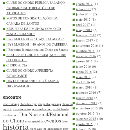
CLUBE DO CHORO PUBLICA BALANÇO
agosto 2017
(1)
PATRIMONIAL E RELATÓRIO DE
julho 2017
(2)
ATIVIDADES
junho 2017
(2)
VOTOS DE CONGRATULAÇÕES DA
maio 2017
(1)
CÂMARA DE SANTOS
abril 2017
(1)
KRIS PIRES DÁ UM SHOW COM O CD
março 2017
(3)
“ANDARILHANDO”
fevereiro 2017
(2)
IBYS MACEIOH – CD “AQUI ALAGOAS”
janeiro 2017
(1)
IBYS MACEIOH – 40 ANOS DE CARREIRA
novembro 2016
(1)
I Encontro Internacional do Choro em Santos
outubro 2016
(1)
BEATLES NO CHORO? ? SIM, NO CLUBE
setembro 2016
(2)
DO CHORO….
agosto 2016
(4)
CHORO & CIA
julho 2016
(6)
CLUBE DO CHORO APRESENTA
junho 2016
(2)
ESTANDARTE
maio 2016
(2)
DIA DO CHORO 2018 TERÁ AMPLA
abril 2016
(4)
PROGRAMAÇÃO
março 2016
(1)
fevereiro 2016
(7)
encontre
janeiro 2016
(7)
dezembro 2015
(3)
arte e design
chico buarque
chiquinha gonzaga
choro no
novembro 2015
(9)
aquário
circuito metropolitano do choro
cochichando
Dia Nacional/Estadual
outubro 2015
(6)
dia do choro
setembro 2015
(10)
do Choro
eventos
elton medeiros
fotos
história
agosto 2015
(9)
Jorge Maciel
lançamentos
mpb4
julho 2015
(8)