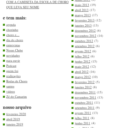
COM A CAMISETA DA ESCOLA DE CHORO
maio 2013
(19)
QUE LEVA SEU NOME
abril 2013
(17)
março 2013
(17)
e tem mais:
fevereiro 2013
(12)
agenda
janeiro 2013
(13)
chorinho
dezembro 2012
(6)
choro e…
novembro 2012
(14)
dia do choro
outubro 2012
(7)
entrevistas
setembro 2012
(6)
Nosso Clube
agosto 2012
(6)
novidades
julho 2012
(6)
para ouvir
junho 2012
(15)
Podcast
maio 2012
(12)
quem foi
abril 2012
(16)
realizações
março 2012
(10)
Rodas de Choro
fevereiro 2012
(5)
santos
janeiro 2012
(8)
videos
dezembro 2011
(15)
Zé do Camarim
novembro 2011
(13)
outubro 2011
(11)
nosso arquivo
setembro 2011
(9)
agosto 2011
(13)
fevereiro 2020
julho 2011
(8)
abril 2019
junho 2011
(4)
janeiro 2019