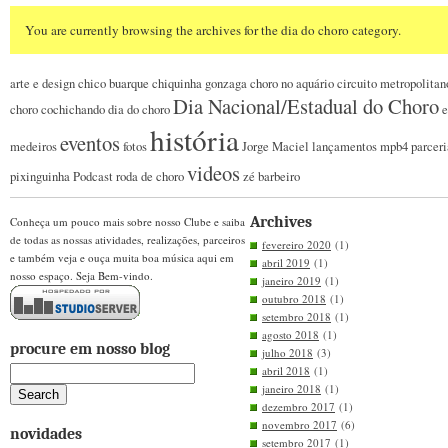
You are currently browsing the archives for the dia do choro category.
arte e design
chico buarque
chiquinha gonzaga
choro no aquário
circuito metropolitan
Dia Nacional/Estadual do Choro
choro
cochichando
dia do choro
e
história
eventos
medeiros
fotos
Jorge Maciel
lançamentos
mpb4
parceri
videos
pixinguinha
Podcast
roda de choro
zé barbeiro
Archives
Conheça um pouco mais sobre nosso Clube e saiba
de todas as nossas atividades, realizações, parceiros
fevereiro 2020
(1)
e também veja e ouça muita boa música aqui em
abril 2019
(1)
nosso espaço. Seja Bem-vindo.
janeiro 2019
(1)
outubro 2018
(1)
setembro 2018
(1)
agosto 2018
(1)
procure em nosso blog
julho 2018
(3)
abril 2018
(1)
janeiro 2018
(1)
dezembro 2017
(1)
novembro 2017
(6)
novidades
setembro 2017
(1)