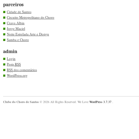
parceiros
Cidade de Santos
Circuito Metropolitano do Choro
Cravo Albin
Jorge Maciel
Noite Estrelada Arte e Design
Samba e Choro
admin
Login
Posts
RSS
RSS
dos comentários
WordPress.org
Clube do Choro de Santos
© 2026 All Rights Reserved. We Love
WordPress 3.7.37
.