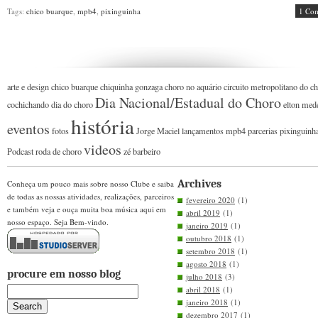
Tags:
chico buarque
,
mpb4
,
pixinguinha
1 Co
arte e design
chico buarque
chiquinha gonzaga
choro no aquário
circuito metropolitano do c
Dia Nacional/Estadual do Choro
cochichando
dia do choro
elton med
história
eventos
fotos
Jorge Maciel
lançamentos
mpb4
parcerias
pixinguinh
videos
Podcast
roda de choro
zé barbeiro
Archives
Conheça um pouco mais sobre nosso Clube e saiba
de todas as nossas atividades, realizações, parceiros
fevereiro 2020
(1)
e também veja e ouça muita boa música aqui em
abril 2019
(1)
nosso espaço. Seja Bem-vindo.
janeiro 2019
(1)
outubro 2018
(1)
setembro 2018
(1)
agosto 2018
(1)
procure em nosso blog
julho 2018
(3)
abril 2018
(1)
janeiro 2018
(1)
dezembro 2017
(1)