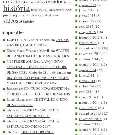
do Choro
eventos
elton medeiros
fotos
história
agosto 2015
(9)
Jorge Maciel
lançamentos
mpb4
julho 2015
(8)
parcerias
pixinguinha
Podcast
roda de choro
junho 2015
(8)
videos
maio 2015
(13)
zé barbeiro
abril 2015
(12)
março 2015
(18)
o que diz:
fevereiro 2015
(11)
JOSÉ LUIZ ALVES POYARES em
CARLOS
janeiro 2015
(11)
POYARES, UM FLAUTISTA
dezembro 2014
(23)
Tereza Maria Machado Morelli em
WALTER
novembro 2014
(14)
DO BANDOLIM E O PRIMAS E BORDÕES
outubro 2014
(5)
MESTRE ZÉ AMARAL LANÇA NOVO
setembro 2014
(13)
LIVRO NA SEDE DO CLUBE DO CHORO
agosto 2014
(25)
DE SANTOS / Clube do Choro de Santos
em
julho 2014
(6)
HISTÓRIA DO CHORO PAULISTA RENDE
junho 2014
(19)
MAIS UM LIVRO DE ZÉ AMARAL
maio 2014
(17)
Jessinho em
CD “TUDO NOVAMENTE” NA
abril 2014
(18)
SEDE DO CLUBE DO CHORO DE SANTOS
março 2014
(11)
Rafael Marques em
FESTIVAL DE CHORO
fevereiro 2014
(10)
DE SANTOS 2016
janeiro 2014
(21)
admin em
PROGRAMAÇÃO DO DIA
dezembro 2013
(12)
ESTADUAL DO CHORO 2017
novembro 2013
(8)
admin em
PROGRAMAÇÃO DO DIA
outubro 2013
(8)
ESTADUAL DO CHORO 2017
setembro 2013
(13)
admin em
DIA DO CHORO 2017
agosto 2013
(10)