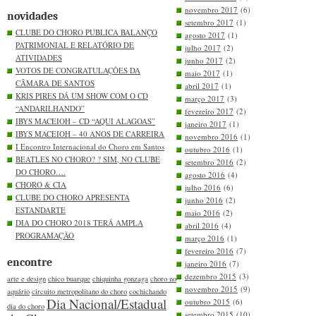
novembro 2017
(6)
novidades
setembro 2017
(1)
CLUBE DO CHORO PUBLICA BALANÇO
agosto 2017
(1)
PATRIMONIAL E RELATÓRIO DE
julho 2017
(2)
ATIVIDADES
junho 2017
(2)
VOTOS DE CONGRATULAÇÕES DA
maio 2017
(1)
CÂMARA DE SANTOS
abril 2017
(1)
KRIS PIRES DÁ UM SHOW COM O CD
março 2017
(3)
“ANDARILHANDO”
fevereiro 2017
(2)
IBYS MACEIOH – CD “AQUI ALAGOAS”
janeiro 2017
(1)
IBYS MACEIOH – 40 ANOS DE CARREIRA
novembro 2016
(1)
I Encontro Internacional do Choro em Santos
outubro 2016
(1)
BEATLES NO CHORO? ? SIM, NO CLUBE
setembro 2016
(2)
DO CHORO….
agosto 2016
(4)
CHORO & CIA
julho 2016
(6)
CLUBE DO CHORO APRESENTA
junho 2016
(2)
ESTANDARTE
maio 2016
(2)
DIA DO CHORO 2018 TERÁ AMPLA
abril 2016
(4)
PROGRAMAÇÃO
março 2016
(1)
fevereiro 2016
(7)
encontre
janeiro 2016
(7)
dezembro 2015
(3)
arte e design
chico buarque
chiquinha gonzaga
choro no
novembro 2015
(9)
aquário
circuito metropolitano do choro
cochichando
Dia Nacional/Estadual
outubro 2015
(6)
dia do choro
setembro 2015
(10)