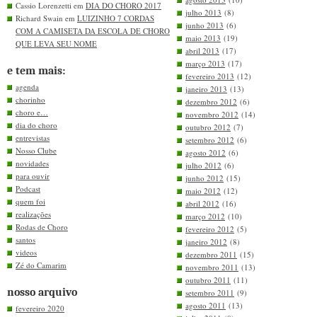
Cassio Lorenzetti em
DIA DO CHORO 2017
julho 2013
(8)
Richard Swain em
LUIZINHO 7 CORDAS
junho 2013
(6)
COM A CAMISETA DA ESCOLA DE CHORO
maio 2013
(19)
QUE LEVA SEU NOME
abril 2013
(17)
março 2013
(17)
e tem mais:
fevereiro 2013
(12)
agenda
janeiro 2013
(13)
chorinho
dezembro 2012
(6)
choro e…
novembro 2012
(14)
dia do choro
outubro 2012
(7)
entrevistas
setembro 2012
(6)
Nosso Clube
agosto 2012
(6)
novidades
julho 2012
(6)
para ouvir
junho 2012
(15)
Podcast
maio 2012
(12)
quem foi
abril 2012
(16)
realizações
março 2012
(10)
Rodas de Choro
fevereiro 2012
(5)
santos
janeiro 2012
(8)
videos
dezembro 2011
(15)
Zé do Camarim
novembro 2011
(13)
outubro 2011
(11)
nosso arquivo
setembro 2011
(9)
agosto 2011
(13)
fevereiro 2020