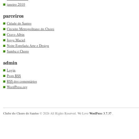
janeiro 2010
parceiros
Cidade de Santos
Circuito Metropolitano do Choro
Cravo Albin
Jorge Maciel
Noite Estrelada Arte e Design
Samba e Choro
admin
Login
Posts
RSS
RSS
dos comentários
WordPress.org
Clube do Choro de Santos
© 2026 All Rights Reserved. We Love
WordPress 3.7.37
.