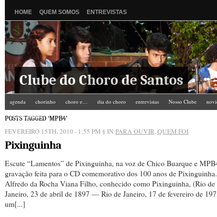
HOME
QUEM SOMOS
ENTREVISTAS
Clube do Choro de Santos
agenda
chorinho
choro e…
dia do choro
entrevistas
Nosso Clube
novi
Zé do Camarim
POSTS TAGGED ‘MPB4’
FEVEREIRO 15TH, 2010 - 1:55 PM
§ IN
PARA OUVIR
,
QUEM FOI
Pixinguinha
Escute “Lamentos” de Pixinguinha, na voz de Chico Buarque e MPB
gravação feita para o CD comemorativo dos 100 anos de Pixinguinha.
Alfredo da Rocha Viana Filho, conhecido como Pixinguinha, (Rio de
Janeiro, 23 de abril de 1897 — Rio de Janeiro, 17 de fevereiro de 197
um[...]