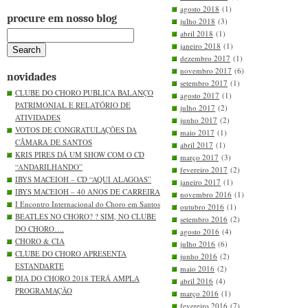
agosto 2018
(1)
procure em nosso blog
julho 2018
(3)
abril 2018
(1)
janeiro 2018
(1)
dezembro 2017
(1)
novembro 2017
(6)
novidades
setembro 2017
(1)
CLUBE DO CHORO PUBLICA BALANÇO
agosto 2017
(1)
PATRIMONIAL E RELATÓRIO DE
julho 2017
(2)
ATIVIDADES
junho 2017
(2)
VOTOS DE CONGRATULAÇÕES DA
maio 2017
(1)
CÂMARA DE SANTOS
abril 2017
(1)
KRIS PIRES DÁ UM SHOW COM O CD
março 2017
(3)
“ANDARILHANDO”
fevereiro 2017
(2)
IBYS MACEIOH – CD “AQUI ALAGOAS”
janeiro 2017
(1)
IBYS MACEIOH – 40 ANOS DE CARREIRA
novembro 2016
(1)
I Encontro Internacional do Choro em Santos
outubro 2016
(1)
BEATLES NO CHORO? ? SIM, NO CLUBE
setembro 2016
(2)
DO CHORO….
agosto 2016
(4)
CHORO & CIA
julho 2016
(6)
CLUBE DO CHORO APRESENTA
junho 2016
(2)
ESTANDARTE
maio 2016
(2)
DIA DO CHORO 2018 TERÁ AMPLA
abril 2016
(4)
PROGRAMAÇÃO
março 2016
(1)
fevereiro 2016
(7)