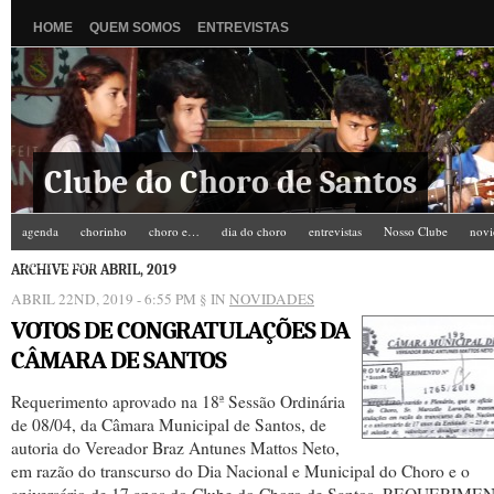
HOME
QUEM SOMOS
ENTREVISTAS
Clube do Choro de Santos
agenda
chorinho
choro e…
dia do choro
entrevistas
Nosso Clube
novi
Zé do Camarim
ARCHIVE FOR ABRIL, 2019
ABRIL 22ND, 2019 - 6:55 PM
§ IN
NOVIDADES
VOTOS DE CONGRATULAÇÕES DA
CÂMARA DE SANTOS
Requerimento aprovado na 18ª Sessão Ordinária
de 08/04, da Câmara Municipal de Santos, de
autoria do Vereador Braz Antunes Mattos Neto,
em razão do transcurso do Dia Nacional e Municipal do Choro e o