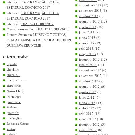
admin em
PROGRAMAÇÃO DO DIA
dezembro 2013
(12)
ESTADUAL DO CHORO 2017
novembro 2013
(8)
admin em
PROGRAMAÇÃO DO DIA
outubro 2013
(8)
ESTADUAL DO CHORO 2017
setembro 2013
(13)
admin em
DIA DO CHORO 2017
agosto 2013
(10)
Cassio Lorenzetti em
DIA DO CHORO 2017
julho 2013
(8)
Richard Swain em
LUIZINHO 7 CORDAS
junho 2013
(6)
COM A CAMISETA DA ESCOLA DE CHORO
maio 2013
(19)
QUE LEVA SEU NOME
abril 2013
(17)
março 2013
(17)
e tem mais:
fevereiro 2013
(12)
agenda
janeiro 2013
(13)
chorinho
dezembro 2012
(6)
choro e…
novembro 2012
(14)
dia do choro
outubro 2012
(7)
entrevistas
setembro 2012
(6)
Nosso Clube
agosto 2012
(6)
novidades
julho 2012
(6)
para ouvir
junho 2012
(15)
Podcast
maio 2012
(12)
quem foi
abril 2012
(16)
realizações
março 2012
(10)
Rodas de Choro
fevereiro 2012
(5)
santos
janeiro 2012
(8)
videos