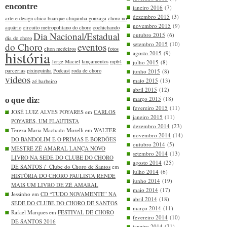
encontre
janeiro 2016
(7)
dezembro 2015
(3)
arte e design
chico buarque
chiquinha gonzaga
choro no
novembro 2015
(9)
aquário
circuito metropolitano do choro
cochichando
Dia Nacional/Estadual
outubro 2015
(6)
dia do choro
setembro 2015
(10)
do Choro
eventos
elton medeiros
fotos
história
agosto 2015
(9)
Jorge Maciel
lançamentos
mpb4
julho 2015
(8)
parcerias
pixinguinha
Podcast
roda de choro
junho 2015
(8)
videos
maio 2015
(13)
zé barbeiro
abril 2015
(12)
março 2015
(18)
o que diz:
fevereiro 2015
(11)
JOSÉ LUIZ ALVES POYARES em
CARLOS
janeiro 2015
(11)
POYARES, UM FLAUTISTA
dezembro 2014
(23)
Tereza Maria Machado Morelli em
WALTER
novembro 2014
(14)
DO BANDOLIM E O PRIMAS E BORDÕES
outubro 2014
(5)
MESTRE ZÉ AMARAL LANÇA NOVO
setembro 2014
(13)
LIVRO NA SEDE DO CLUBE DO CHORO
agosto 2014
(25)
DE SANTOS / Clube do Choro de Santos
em
julho 2014
(6)
HISTÓRIA DO CHORO PAULISTA RENDE
junho 2014
(19)
MAIS UM LIVRO DE ZÉ AMARAL
maio 2014
(17)
Jessinho em
CD “TUDO NOVAMENTE” NA
abril 2014
(18)
SEDE DO CLUBE DO CHORO DE SANTOS
março 2014
(11)
Rafael Marques em
FESTIVAL DE CHORO
fevereiro 2014
(10)
DE SANTOS 2016
janeiro 2014
(21)