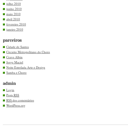
julho 2010
junho 2010
maio 2010
abril 2010
fevereiro 2010
janeiro 2010
parceiros
Cidade de Santos
Circuito Metropolitano do Choro
Cravo Albin
Jorge Maciel
Noite Estrelada Arte e Design
Samba e Choro
admin
Login
Posts
RSS
RSS
dos comentários
WordPress.org