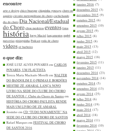
encontre
janeiro 2016
(7)
dezembro 2015
(3)
arte e design
chico buarque
chiquinha gonzaga
choro no
novembro 2015
(9)
aquário
circuito metropolitano do choro
cochichando
Dia Nacional/Estadual
outubro 2015
(6)
dia do choro
setembro 2015
(10)
do Choro
eventos
elton medeiros
fotos
história
agosto 2015
(9)
Jorge Maciel
lançamentos
mpb4
julho 2015
(8)
parcerias
pixinguinha
Podcast
roda de choro
junho 2015
(8)
videos
maio 2015
(13)
zé barbeiro
abril 2015
(12)
março 2015
(18)
o que diz:
fevereiro 2015
(11)
JOSÉ LUIZ ALVES POYARES em
CARLOS
janeiro 2015
(11)
POYARES, UM FLAUTISTA
dezembro 2014
(23)
Tereza Maria Machado Morelli em
WALTER
novembro 2014
(14)
DO BANDOLIM E O PRIMAS E BORDÕES
outubro 2014
(5)
MESTRE ZÉ AMARAL LANÇA NOVO
setembro 2014
(13)
LIVRO NA SEDE DO CLUBE DO CHORO
agosto 2014
(25)
DE SANTOS / Clube do Choro de Santos
em
julho 2014
(6)
HISTÓRIA DO CHORO PAULISTA RENDE
junho 2014
(19)
MAIS UM LIVRO DE ZÉ AMARAL
maio 2014
(17)
Jessinho em
CD “TUDO NOVAMENTE” NA
abril 2014
(18)
SEDE DO CLUBE DO CHORO DE SANTOS
março 2014
(11)
Rafael Marques em
FESTIVAL DE CHORO
fevereiro 2014
(10)
DE SANTOS 2016
janeiro 2014
(21)