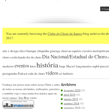
2 Com
You are currently browsing the
Clube do Choro de Santos
blog archives for abr
2017.
arte e design
chico buarque
chiquinha gonzaga
choro no aquário
circuito metropolitan
Dia Nacional/Estadual do Choro
choro
cochichando
dia do choro
e
história
eventos
medeiros
fotos
Jorge Maciel
lançamentos
mpb4
parceri
videos
pixinguinha
Podcast
roda de choro
zé barbeiro
Archives
Conheça um pouco mais sobre nosso Clube e saiba
de todas as nossas atividades, realizações, parceiros
fevereiro 2020
(1)
e também veja e ouça muita boa música aqui em
abril 2019
(1)
nosso espaço. Seja Bem-vindo.
janeiro 2019
(1)
outubro 2018
(1)
setembro 2018
(1)