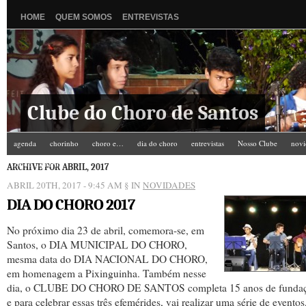
HOME
QUEM SOMOS
ENTREVISTAS
Clube do Choro de Santos
agenda
chorinho
choro e…
dia do choro
entrevistas
Nosso Clube
novi
Zé do Camarim
ARCHIVE FOR ABRIL, 2017
ABRIL 20TH, 2017 - 9:45 AM
§ IN
NOVIDADES
DIA DO CHORO 2017
No próximo dia 23 de abril, comemora-se, em
Santos, o DIA MUNICIPAL DO CHORO,
mesma data do DIA NACIONAL DO CHORO,
em homenagem a Pixinguinha. Também nesse
dia, o CLUBE DO CHORO DE SANTOS completa 15 anos de fundaç
e para celebrar essas três efemérides, vai realizar uma série de eventos, 