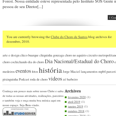
Forest. Nossa entidade esteve representada pelo Instituto SOS Gente 
pessoa de seu Diretor[...]
1 Co
You are currently browsing the
Clube do Choro de Santos
blog archives for
dezembro, 2010.
arte e design
chico buarque
chiquinha gonzaga
choro no aquário
circuito metropolitan
Dia Nacional/Estadual do Choro
choro
cochichando
dia do choro
e
história
eventos
medeiros
fotos
Jorge Maciel
lançamentos
mpb4
parceri
videos
pixinguinha
Podcast
roda de choro
zé barbeiro
Archives
Conheça um pouco mais sobre nosso Clube e saiba
de todas as nossas atividades, realizações, parceiros
fevereiro 2020
(1)
e também veja e ouça muita boa música aqui em
abril 2019
(1)
nosso espaço. Seja Bem-vindo.
janeiro 2019
(1)
outubro 2018
(1)
setembro 2018
(1)