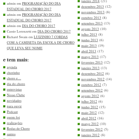
janeiro 2014
(21)
admin em
PROGRAMAÇÃO DO DIA
dezembro 2013
(12)
ESTADUAL DO CHORO 2017
novembro 2013
(8)
admin em
PROGRAMAÇÃO DO DIA
outubro 2013
(8)
ESTADUAL DO CHORO 2017
setembro 2013
(13)
admin em
DIA DO CHORO 2017
agosto 2013
(10)
Cassio Lorenzetti em
DIA DO CHORO 2017
julho 2013
(8)
Richard Swain em
LUIZINHO 7 CORDAS
junho 2013
(6)
COM A CAMISETA DA ESCOLA DE CHORO
maio 2013
(19)
QUE LEVA SEU NOME
abril 2013
(17)
março 2013
(17)
e tem mais:
fevereiro 2013
(12)
agenda
janeiro 2013
(13)
chorinho
dezembro 2012
(6)
choro e…
novembro 2012
(14)
dia do choro
outubro 2012
(7)
entrevistas
setembro 2012
(6)
Nosso Clube
agosto 2012
(6)
novidades
julho 2012
(6)
para ouvir
junho 2012
(15)
Podcast
maio 2012
(12)
quem foi
abril 2012
(16)
realizações
março 2012
(10)
Rodas de Choro
fevereiro 2012
(5)
santos
janeiro 2012
(8)