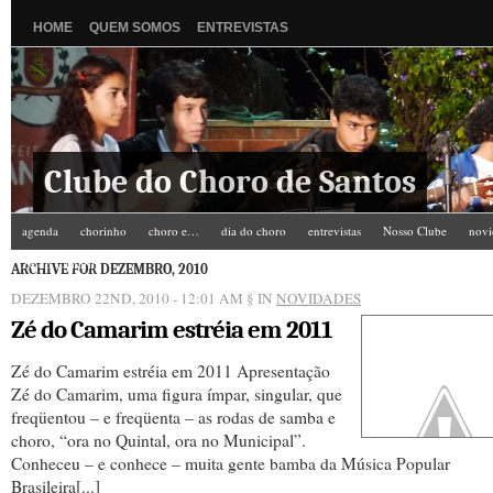
HOME
QUEM SOMOS
ENTREVISTAS
Clube do Choro de Santos
agenda
chorinho
choro e…
dia do choro
entrevistas
Nosso Clube
novi
Zé do Camarim
ARCHIVE FOR DEZEMBRO, 2010
DEZEMBRO 22ND, 2010 - 12:01 AM
§ IN
NOVIDADES
Zé do Camarim estréia em 2011
Zé do Camarim estréia em 2011 Apresentação
Zé do Camarim, uma figura ímpar, singular, que
freqüentou – e freqüenta – as rodas de samba e
choro, “ora no Quintal, ora no Municipal”.
Conheceu – e conhece – muita gente bamba da Música Popular
Brasileira[...]