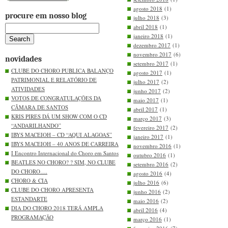
agosto 2018
(1)
procure em nosso blog
julho 2018
(3)
abril 2018
(1)
janeiro 2018
(1)
dezembro 2017
(1)
novembro 2017
(6)
novidades
setembro 2017
(1)
CLUBE DO CHORO PUBLICA BALANÇO
agosto 2017
(1)
PATRIMONIAL E RELATÓRIO DE
julho 2017
(2)
ATIVIDADES
junho 2017
(2)
VOTOS DE CONGRATULAÇÕES DA
maio 2017
(1)
CÂMARA DE SANTOS
abril 2017
(1)
KRIS PIRES DÁ UM SHOW COM O CD
março 2017
(3)
“ANDARILHANDO”
fevereiro 2017
(2)
IBYS MACEIOH – CD “AQUI ALAGOAS”
janeiro 2017
(1)
IBYS MACEIOH – 40 ANOS DE CARREIRA
novembro 2016
(1)
I Encontro Internacional do Choro em Santos
outubro 2016
(1)
BEATLES NO CHORO? ? SIM, NO CLUBE
setembro 2016
(2)
DO CHORO….
agosto 2016
(4)
CHORO & CIA
julho 2016
(6)
CLUBE DO CHORO APRESENTA
junho 2016
(2)
ESTANDARTE
maio 2016
(2)
DIA DO CHORO 2018 TERÁ AMPLA
abril 2016
(4)
PROGRAMAÇÃO
março 2016
(1)