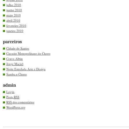
julho 2010
junho 2010
maio 2010
abril 2010
fevereiro 2010
janeiro 2010
parceiros
Cidade de Santos
Circuito Metropolitano do Choro
Cravo Albin
Jorge Maciel
Noite Estrelada Arte e Design
Samba e Choro
admin
Login
Posts
RSS
RSS
dos comentários
WordPress.org