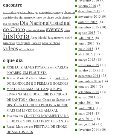
fevereiro 2016
(7)
encontre
janeiro 2016
(7)
dezembro 2015
(3)
arte e design
chico buarque
chiquinha gonzaga
choro no
novembro 2015
(9)
aquário
circuito metropolitano do choro
cochichando
Dia Nacional/Estadual
outubro 2015
(6)
dia do choro
setembro 2015
(10)
do Choro
eventos
elton medeiros
fotos
história
agosto 2015
(9)
Jorge Maciel
lançamentos
mpb4
julho 2015
(8)
parcerias
pixinguinha
Podcast
roda de choro
junho 2015
(8)
videos
maio 2015
(13)
zé barbeiro
abril 2015
(12)
março 2015
(18)
o que diz:
fevereiro 2015
(11)
JOSÉ LUIZ ALVES POYARES em
CARLOS
janeiro 2015
(11)
POYARES, UM FLAUTISTA
dezembro 2014
(23)
Tereza Maria Machado Morelli em
WALTER
novembro 2014
(14)
DO BANDOLIM E O PRIMAS E BORDÕES
outubro 2014
(5)
MESTRE ZÉ AMARAL LANÇA NOVO
setembro 2014
(13)
LIVRO NA SEDE DO CLUBE DO CHORO
agosto 2014
(25)
DE SANTOS / Clube do Choro de Santos
em
julho 2014
(6)
HISTÓRIA DO CHORO PAULISTA RENDE
junho 2014
(19)
MAIS UM LIVRO DE ZÉ AMARAL
maio 2014
(17)
Jessinho em
CD “TUDO NOVAMENTE” NA
abril 2014
(18)
SEDE DO CLUBE DO CHORO DE SANTOS
março 2014
(11)
Rafael Marques em
FESTIVAL DE CHORO
fevereiro 2014
(10)
DE SANTOS 2016