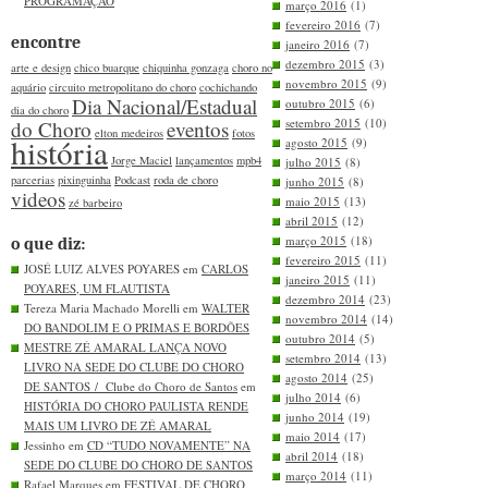
PROGRAMAÇÃO
março 2016
(1)
fevereiro 2016
(7)
encontre
janeiro 2016
(7)
dezembro 2015
(3)
arte e design
chico buarque
chiquinha gonzaga
choro no
novembro 2015
(9)
aquário
circuito metropolitano do choro
cochichando
Dia Nacional/Estadual
outubro 2015
(6)
dia do choro
setembro 2015
(10)
do Choro
eventos
elton medeiros
fotos
história
agosto 2015
(9)
Jorge Maciel
lançamentos
mpb4
julho 2015
(8)
parcerias
pixinguinha
Podcast
roda de choro
junho 2015
(8)
videos
maio 2015
(13)
zé barbeiro
abril 2015
(12)
março 2015
(18)
o que diz:
fevereiro 2015
(11)
JOSÉ LUIZ ALVES POYARES em
CARLOS
janeiro 2015
(11)
POYARES, UM FLAUTISTA
dezembro 2014
(23)
Tereza Maria Machado Morelli em
WALTER
novembro 2014
(14)
DO BANDOLIM E O PRIMAS E BORDÕES
outubro 2014
(5)
MESTRE ZÉ AMARAL LANÇA NOVO
setembro 2014
(13)
LIVRO NA SEDE DO CLUBE DO CHORO
agosto 2014
(25)
DE SANTOS / Clube do Choro de Santos
em
julho 2014
(6)
HISTÓRIA DO CHORO PAULISTA RENDE
junho 2014
(19)
MAIS UM LIVRO DE ZÉ AMARAL
maio 2014
(17)
Jessinho em
CD “TUDO NOVAMENTE” NA
abril 2014
(18)
SEDE DO CLUBE DO CHORO DE SANTOS
março 2014
(11)
Rafael Marques em
FESTIVAL DE CHORO