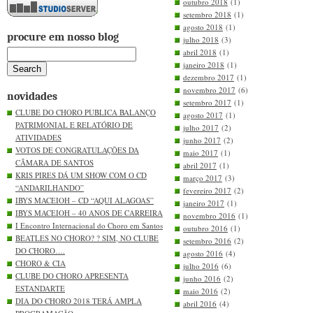
outubro 2018
(1)
setembro 2018
(1)
agosto 2018
(1)
procure em nosso blog
julho 2018
(3)
abril 2018
(1)
janeiro 2018
(1)
dezembro 2017
(1)
novembro 2017
(6)
novidades
setembro 2017
(1)
CLUBE DO CHORO PUBLICA BALANÇO
agosto 2017
(1)
PATRIMONIAL E RELATÓRIO DE
julho 2017
(2)
ATIVIDADES
junho 2017
(2)
VOTOS DE CONGRATULAÇÕES DA
maio 2017
(1)
CÂMARA DE SANTOS
abril 2017
(1)
KRIS PIRES DÁ UM SHOW COM O CD
março 2017
(3)
“ANDARILHANDO”
fevereiro 2017
(2)
IBYS MACEIOH – CD “AQUI ALAGOAS”
janeiro 2017
(1)
IBYS MACEIOH – 40 ANOS DE CARREIRA
novembro 2016
(1)
I Encontro Internacional do Choro em Santos
outubro 2016
(1)
BEATLES NO CHORO? ? SIM, NO CLUBE
setembro 2016
(2)
DO CHORO….
agosto 2016
(4)
CHORO & CIA
julho 2016
(6)
CLUBE DO CHORO APRESENTA
junho 2016
(2)
ESTANDARTE
maio 2016
(2)
DIA DO CHORO 2018 TERÁ AMPLA
abril 2016
(4)