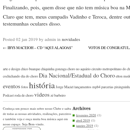
Finalizando, pois, quem disse que não tem música boa na
Claro que tem, meus cumpadis Vadinho e Teroca, dentre out
testemunhas oculares disso.
Posted
02 jan 2019
by admin
in
novidades
←
IBYS MACEIOH – CD “AQUI ALAGOAS”
VOTOS DE CONGRATUL
arte e design
chico buarque
chiquinha gonzaga
choro no aquário
circuito metropolitano do c
Dia Nacional/Estadual do Choro
cochichando
dia do choro
elton med
história
eventos
fotos
Jorge Maciel
lançamentos
mpb4
parcerias
pixinguinh
videos
Podcast
roda de choro
zé barbeiro
Archives
Conheça um pouco mais sobre nosso Clube e saiba
de todas as nossas atividades, realizações, parceiros
fevereiro 2020
(1)
e também veja e ouça muita boa música aqui em
abril 2019
(1)
nosso espaço. Seja Bem-vindo.
janeiro 2019
(1)