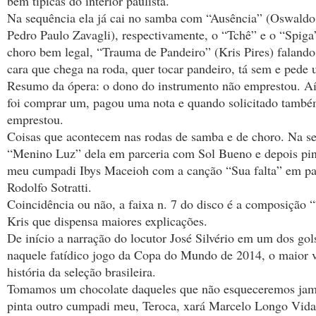
bem típicas do interior paulista.
Na sequência ela já cai no samba com “Ausência” (Oswaldo 
Pedro Paulo Zavagli), respectivamente, o “Tchê” e o “Spig
choro bem legal, “Trauma de Pandeiro” (Kris Pires) falando
cara que chega na roda, quer tocar pandeiro, tá sem e pede
Resumo da ópera: o dono do instrumento não emprestou. Aí 
foi comprar um, pagou uma nota e quando solicitado tamb
emprestou.
Coisas que acontecem nas rodas de samba e de choro. Na s
“Menino Luz” dela em parceria com Sol Bueno e depois pin
meu cumpadi Ibys Maceioh com a canção “Sua falta” em pa
Rodolfo Sotratti.
Coincidência ou não, a faixa n. 7 do disco é a composição 
Kris que dispensa maiores explicações.
De início a narração do locutor José Silvério em um dos go
naquele fatídico jogo da Copa do Mundo de 2014, o maior 
história da seleção brasileira.
Tomamos um chocolate daqueles que não esqueceremos jam
pinta outro cumpadi meu, Teroca, xará Marcelo Longo Vida