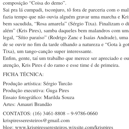
composição “Coisa do demo”.
Sai pra lá cumpadi, tsconjuro, tô fora de parceria com o ma
fazia tempo que não ouvia alguém gravar uma marcha e Kr
bem sacudida, “Rosa amarela” (Sérgio Tixa). Finalizam o d
além” (Kris Pires), samba daqueles bem malandros com um
legal, “Sítio paraíso” (Rodrigo Zanc e Isaías Andrade), uma
de se ouvir no fim da tarde olhando a natureza e “Gota à go
Tixa), um tango-canção super interessante.
Enfim, gente, taí um trabalho que merece ser apreciado e 
atenção, Kris Pires é do ramo e esse time é de primeira.
FICHA TÉCNICA:
Produção artística: Sérgio Turcão
Produção executiva: Guga Pires
Ensaio fotográfico: Marilda Souza
Artes: Amauri Brandão
CONTATOS: (16) 3461-8808 – 9-9786-0660
krispiresseresteiros@gmail.com
blog: www.krispiresseresteiros.wixsite.com/krispires