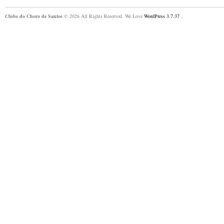
Clube do Choro de Santos
© 2026 All Rights Reserved. We Love
WordPress 3.7.37
.