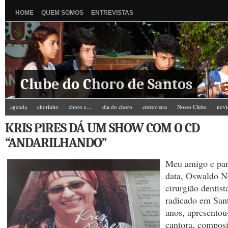
HOME
QUEM SOMOS
ENTREVISTAS
Clube do Choro de Santos
agenda
chorinho
choro e…
dia do choro
entrevistas
Nosso Clube
novi
Zé do Camarim
KRIS PIRES DÁ UM SHOW COM O CD
“ANDARILHANDO”
Meu amigo e par
data, Oswaldo N
cirurgião dentist
radicado em San
anos, apresento
cantora, composi