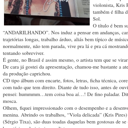
violonista, Kris 
também é filha 
Sol.
O título é bem s
“ANDARILHANDO”. Nos induz a pensar em andanças, cam
trajetórias longas, trabalho árduo, aliás bem típico de músic
normalmente, não tem parada, vive pra lá e pra cá mostrando
tentando sobreviver.
É gente, no Brasil é assim mesmo, o artista tem que se vira
De cara já gostei da apresentação, chamou-me bastante a at
da produção caprichou.
CD tipo álbum com encarte, fotos, letras, ficha técnica, core
com tudo que tem direito. Diante de tudo isso, antes de ouvi
pensei: hummmm…tem coisa boa aí…! De fino paladar. Dito
mosca.
Olhem, fiquei impressionado com o desempenho e a desenvo
menina. Abrindo os trabalhos, “Viola delicada” (Kris Pires
(Sérgio Tixa), são duas toadas daquelas bem gostosas de se 