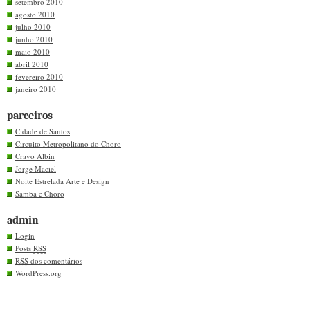
setembro 2010
agosto 2010
julho 2010
junho 2010
maio 2010
abril 2010
fevereiro 2010
janeiro 2010
parceiros
Cidade de Santos
Circuito Metropolitano do Choro
Cravo Albin
Jorge Maciel
Noite Estrelada Arte e Design
Samba e Choro
admin
Login
Posts
RSS
RSS
dos comentários
WordPress.org