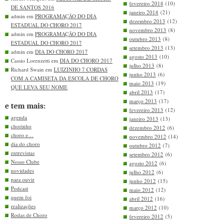
fevereiro 2014
(10)
DE SANTOS 2016
janeiro 2014
(21)
admin em
PROGRAMAÇÃO DO DIA
dezembro 2013
(12)
ESTADUAL DO CHORO 2017
novembro 2013
(8)
admin em
PROGRAMAÇÃO DO DIA
outubro 2013
(8)
ESTADUAL DO CHORO 2017
setembro 2013
(13)
admin em
DIA DO CHORO 2017
agosto 2013
(10)
Cassio Lorenzetti em
DIA DO CHORO 2017
julho 2013
(8)
Richard Swain em
LUIZINHO 7 CORDAS
junho 2013
(6)
COM A CAMISETA DA ESCOLA DE CHORO
maio 2013
(19)
QUE LEVA SEU NOME
abril 2013
(17)
março 2013
(17)
e tem mais:
fevereiro 2013
(12)
agenda
janeiro 2013
(13)
chorinho
dezembro 2012
(6)
choro e…
novembro 2012
(14)
dia do choro
outubro 2012
(7)
entrevistas
setembro 2012
(6)
Nosso Clube
agosto 2012
(6)
novidades
julho 2012
(6)
para ouvir
junho 2012
(15)
Podcast
maio 2012
(12)
quem foi
abril 2012
(16)
realizações
março 2012
(10)
Rodas de Choro
fevereiro 2012
(5)