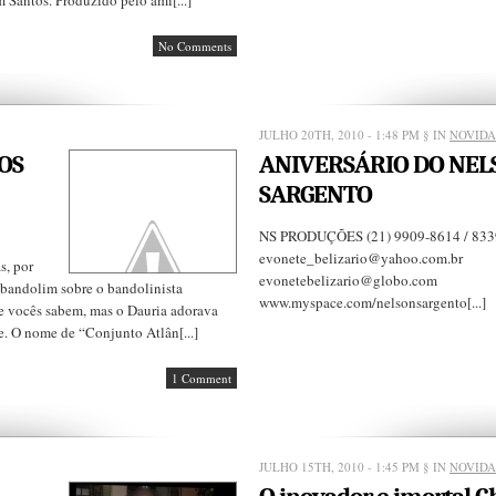
 Santos. Produzido pelo ami[...]
No Comments
JULHO 20TH, 2010 - 1:48 PM
§ IN
NOVIDA
OS
ANIVERSÁRIO DO NEL
SARGENTO
NS PRODUÇÕES (21) 9909-8614 / 833
evonete_belizario@yahoo.com.br
s, por
evonetebelizario@globo.com
 bandolim sobre o bandolinista
www.myspace.com/nelsonsargento[...]
 vocês sabem, mas o Dauria adorava
. O nome de “Conjunto Atlân[...]
1 Comment
JULHO 15TH, 2010 - 1:45 PM
§ IN
NOVIDA