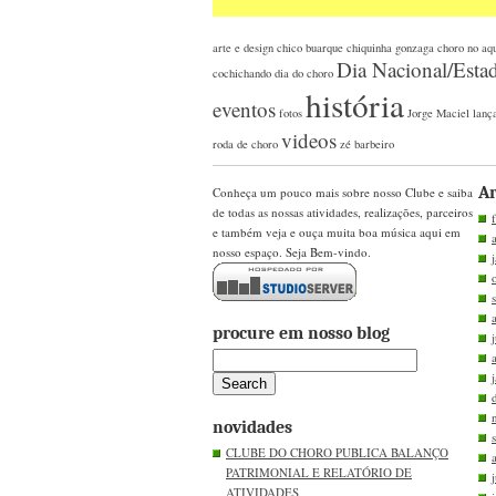
arte e design
chico buarque
chiquinha gonzaga
choro no aq
Dia Nacional/Esta
cochichando
dia do choro
história
eventos
fotos
Jorge Maciel
lanç
videos
roda de choro
zé barbeiro
Ar
Conheça um pouco mais sobre nosso Clube e saiba
de todas as nossas atividades, realizações, parceiros
e também veja e ouça muita boa música aqui em
nosso espaço. Seja Bem-vindo.
procure em nosso blog
novidades
CLUBE DO CHORO PUBLICA BALANÇO
PATRIMONIAL E RELATÓRIO DE
ATIVIDADES