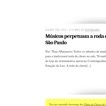
JULHO 7TH, 2010 - 2:18 PM
§ IN
NOVIDADES
Músicos perpetuam a roda 
São Paulo
Por: Thais Matarazzo Todos os sábados de manh
para a tradicional roda de choro na sala “Evan
da loja de instrumentos musicais Contemporâne
Estação da Luz. A roda de choro[...]
You are currently browsing the
Clube do Choro de 