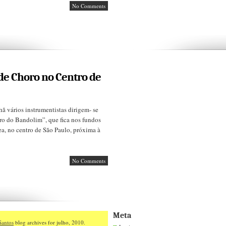
No Comments
de Choro no Centro de
ã vários instrumentistas dirigem- se
dro do Bandolim”, que fica nos fundos
a, no centro de São Paulo, próxima à
No Comments
Meta
Santos
blog archives for julho, 2010.