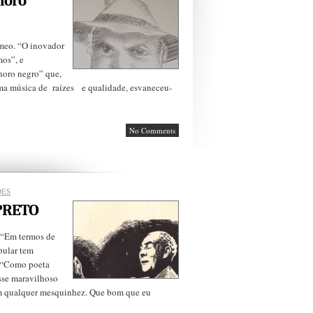
horo
meo. “O inovador
os”, e
horo negro” que,
ma música de raízes e qualidade, esvaneceu-
No Comments
DES
PRETO
 “Em termos de
pular tem
 “Como poeta
sse maravilhoso
em qualquer mesquinhez. Que bom que eu