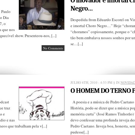
O inovador e imortal C
Negro…
 Paulo
o Dia
Despedida from Eduardo Escorel on Vi
7, o
e imortal Choro Negro…” Hoje “choram
a que nos
“choramos” copiosamente, porque o “c
uecível show. Presenteou-nos, [...]
tão bem embalava nossos sonhos por u
se…[...]
No Comments
JULHO 8TH, 2010 - 4:53 PM
§ IN
NOVIDA
O HOMEM DO TERNO 
odcast
A poesia e a música de Pedro Caetano
ue traz
História, pode-se dizer que a música po
as e
memória curta” (José Ramos Tinhorão)
dio e nas
devo confessar uma profunda inveja de
neos que trabalham pela v[...]
Pedro Caetano. Inveja boa, honesta, s
pudesse[...]