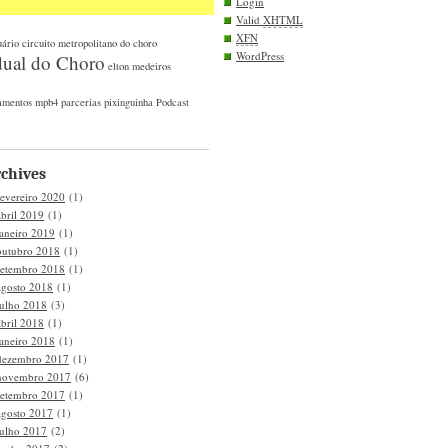
Login
Valid
XHTML
XFN
uário
circuito metropolitano do choro
WordPress
dual do Choro
elton medeiros
amentos
mpb4
parcerias
pixinguinha
Podcast
chives
fevereiro 2020
(1)
abril 2019
(1)
janeiro 2019
(1)
outubro 2018
(1)
setembro 2018
(1)
agosto 2018
(1)
julho 2018
(3)
abril 2018
(1)
janeiro 2018
(1)
dezembro 2017
(1)
novembro 2017
(6)
setembro 2017
(1)
agosto 2017
(1)
julho 2017
(2)