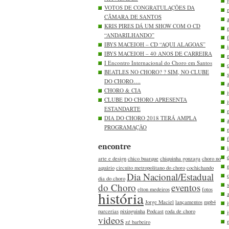
VOTOS DE CONGRATULAÇÕES DA
CÂMARA DE SANTOS
KRIS PIRES DÁ UM SHOW COM O CD
“ANDARILHANDO”
IBYS MACEIOH – CD “AQUI ALAGOAS”
IBYS MACEIOH – 40 ANOS DE CARREIRA
I Encontro Internacional do Choro em Santos
BEATLES NO CHORO? ? SIM, NO CLUBE
DO CHORO….
CHORO & CIA
CLUBE DO CHORO APRESENTA
ESTANDARTE
DIA DO CHORO 2018 TERÁ AMPLA
PROGRAMAÇÃO
encontre
arte e design
chico buarque
chiquinha gonzaga
choro no
aquário
circuito metropolitano do choro
cochichando
Dia Nacional/Estadual
dia do choro
do Choro
eventos
elton medeiros
fotos
história
Jorge Maciel
lançamentos
mpb4
parcerias
pixinguinha
Podcast
roda de choro
videos
zé barbeiro