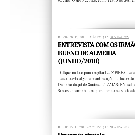
Aquino. O show aconteceu no Teatro do Sesi em
JULHO 26TH, 2010 - 5:52 PM
§ IN
NOVIDADES
ENTREVISTA COM OS IRMÃ
BUENO DE ALMEIDA
(JUNHO/2010)
Clique na foto para ampliar LUIZ PIRES: Izaía
acaso, ouviu alguma manifestação do Jacob do
Dadinho daqui de Santos…? IZAÍAS: Não sei se
Santos e mantinha um apartamento nessa cidade
JULHO 15TH, 2010 - 2:21 PM
§ IN
NOVIDADES