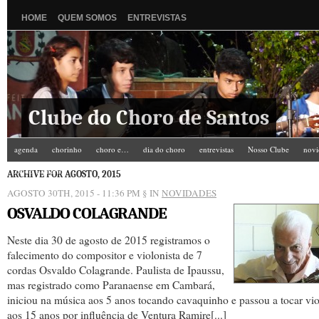
HOME
QUEM SOMOS
ENTREVISTAS
Clube do Choro de Santos
agenda
chorinho
choro e…
dia do choro
entrevistas
Nosso Clube
novi
Zé do Camarim
ARCHIVE FOR AGOSTO, 2015
AGOSTO 30TH, 2015 - 11:36 PM
§ IN
NOVIDADES
OSVALDO COLAGRANDE
Neste dia 30 de agosto de 2015 registramos o
falecimento do compositor e violonista de 7
cordas Osvaldo Colagrande. Paulista de Ipaussu,
mas registrado como Paranaense em Cambará,
iniciou na música aos 5 anos tocando cavaquinho e passou a tocar vi
aos 15 anos por influência de Ventura Ramire[...]