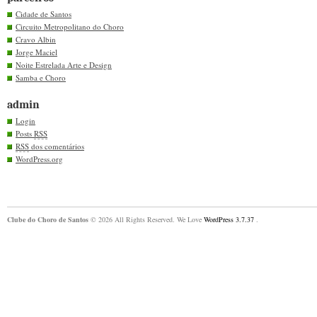
Cidade de Santos
Circuito Metropolitano do Choro
Cravo Albin
Jorge Maciel
Noite Estrelada Arte e Design
Samba e Choro
admin
Login
Posts
RSS
RSS
dos comentários
WordPress.org
Clube do Choro de Santos
© 2026 All Rights Reserved. We Love
WordPress 3.7.37
.