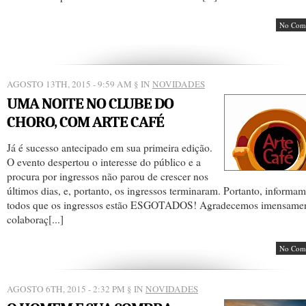
No Com
AGOSTO 13TH, 2015 - 9:59 AM
§ IN
NOVIDADES
UMA NOITE NO CLUBE DO
CHORO, COM ARTE CAFÉ
Já é sucesso antecipado em sua primeira edição.
O evento despertou o interesse do público e a
procura por ingressos não parou de crescer nos
últimos dias, e, portanto, os ingressos terminaram. Portanto, informam
todos que os ingressos estão ESGOTADOS! Agradecemos imensamen
colaboraç[...]
No Com
AGOSTO 6TH, 2015 - 2:32 PM
§ IN
NOVIDADES