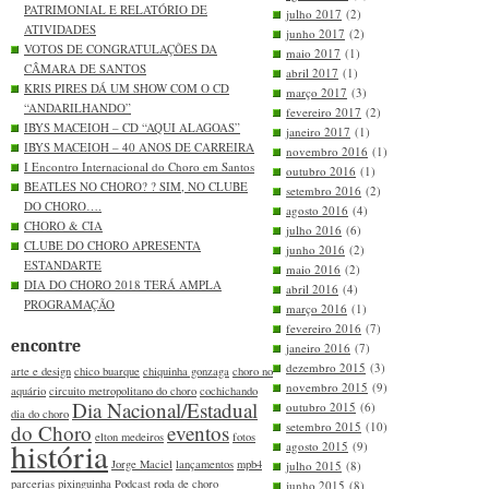
PATRIMONIAL E RELATÓRIO DE
julho 2017
(2)
ATIVIDADES
junho 2017
(2)
VOTOS DE CONGRATULAÇÕES DA
maio 2017
(1)
CÂMARA DE SANTOS
abril 2017
(1)
KRIS PIRES DÁ UM SHOW COM O CD
março 2017
(3)
“ANDARILHANDO”
fevereiro 2017
(2)
IBYS MACEIOH – CD “AQUI ALAGOAS”
janeiro 2017
(1)
IBYS MACEIOH – 40 ANOS DE CARREIRA
novembro 2016
(1)
I Encontro Internacional do Choro em Santos
outubro 2016
(1)
BEATLES NO CHORO? ? SIM, NO CLUBE
setembro 2016
(2)
DO CHORO….
agosto 2016
(4)
CHORO & CIA
julho 2016
(6)
CLUBE DO CHORO APRESENTA
junho 2016
(2)
ESTANDARTE
maio 2016
(2)
DIA DO CHORO 2018 TERÁ AMPLA
abril 2016
(4)
PROGRAMAÇÃO
março 2016
(1)
fevereiro 2016
(7)
encontre
janeiro 2016
(7)
dezembro 2015
(3)
arte e design
chico buarque
chiquinha gonzaga
choro no
novembro 2015
(9)
aquário
circuito metropolitano do choro
cochichando
Dia Nacional/Estadual
outubro 2015
(6)
dia do choro
setembro 2015
(10)
do Choro
eventos
elton medeiros
fotos
história
agosto 2015
(9)
Jorge Maciel
lançamentos
mpb4
julho 2015
(8)
parcerias
pixinguinha
Podcast
roda de choro
junho 2015
(8)