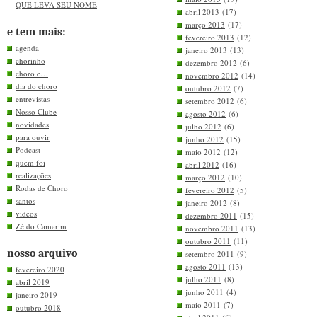
QUE LEVA SEU NOME
abril 2013
(17)
março 2013
(17)
e tem mais:
fevereiro 2013
(12)
agenda
janeiro 2013
(13)
chorinho
dezembro 2012
(6)
choro e…
novembro 2012
(14)
dia do choro
outubro 2012
(7)
entrevistas
setembro 2012
(6)
Nosso Clube
agosto 2012
(6)
novidades
julho 2012
(6)
para ouvir
junho 2012
(15)
Podcast
maio 2012
(12)
quem foi
abril 2012
(16)
realizações
março 2012
(10)
Rodas de Choro
fevereiro 2012
(5)
santos
janeiro 2012
(8)
videos
dezembro 2011
(15)
Zé do Camarim
novembro 2011
(13)
outubro 2011
(11)
nosso arquivo
setembro 2011
(9)
agosto 2011
(13)
fevereiro 2020
julho 2011
(8)
abril 2019
junho 2011
(4)
janeiro 2019
maio 2011
(7)
outubro 2018