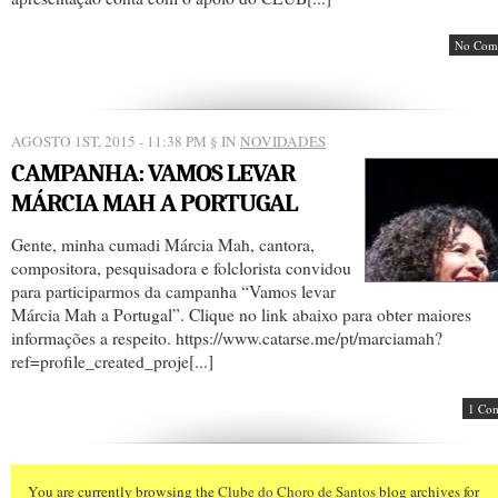
No Com
AGOSTO 1ST, 2015 - 11:38 PM
§ IN
NOVIDADES
CAMPANHA: VAMOS LEVAR
MÁRCIA MAH A PORTUGAL
Gente, minha cumadi Márcia Mah, cantora,
compositora, pesquisadora e folclorista convidou
para participarmos da campanha “Vamos levar
Márcia Mah a Portugal”. Clique no link abaixo para obter maiores
informações a respeito. https://www.catarse.me/pt/marciamah?
ref=profile_created_proje[...]
1 Co
You are currently browsing the
Clube do Choro de Santos
blog archives for