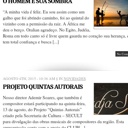
O HOMEM E SUA SOMBRA
“A minha vida é feliz. Eu sou assim como um
galho que foi abrindo caminho, foi ao quintal do
vizinho com a permissão da raiz. A África me
deu o berço. Oralian agradeço. No Egito, Judéia,
Roma em todo canto só é livre quem guarda no coração sua herança,
tem total confiança e busca [...]
No Com
AGOSTO 4TH, 2015 - 10:36 AM
§ IN
NOVIDADES
PROJETO QUINTAS AUTORAIS
Nosso diretor Ademir Soares, que também é
compositor estará participando na quinta-feira,
13 de agosto, do Projeto “Quintas Autorais”
criado pela Secretaria de Cultura – SECULT
para divulgação das obras musicais de compositores da região. Esta
apresentação conta com o apoio do CLUB[...]