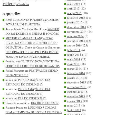
videos
maio 2015
(13)
zé barbeiro
abril 2015
(12)
março 2015
(18)
o que diz:
fevereiro 2015
(11)
JOSÉ LUIZ ALVES POYARES em
CARLOS
janeiro 2015
(11)
POYARES, UM FLAUTISTA
dezembro 2014
(23)
Tereza Maria Machado Morelli em
WALTER
novembro 2014
(14)
DO BANDOLIM E O PRIMAS E BORDÕES
outubro 2014
(5)
MESTRE ZÉ AMARAL LANÇA NOVO
setembro 2014
(13)
LIVRO NA SEDE DO CLUBE DO CHORO
agosto 2014
(25)
DE SANTOS / Clube do Choro de Santos
em
julho 2014
(6)
HISTÓRIA DO CHORO PAULISTA RENDE
junho 2014
(19)
MAIS UM LIVRO DE ZÉ AMARAL
maio 2014
(17)
Jessinho em
CD “TUDO NOVAMENTE” NA
abril 2014
(18)
SEDE DO CLUBE DO CHORO DE SANTOS
março 2014
(11)
Rafael Marques em
FESTIVAL DE CHORO
fevereiro 2014
(10)
DE SANTOS 2016
janeiro 2014
(21)
admin em
PROGRAMAÇÃO DO DIA
dezembro 2013
(12)
ESTADUAL DO CHORO 2017
novembro 2013
(8)
admin em
PROGRAMAÇÃO DO DIA
outubro 2013
(8)
ESTADUAL DO CHORO 2017
setembro 2013
(13)
admin em
DIA DO CHORO 2017
agosto 2013
(10)
Cassio Lorenzetti em
DIA DO CHORO 2017
julho 2013
(8)
Richard Swain em
LUIZINHO 7 CORDAS
junho 2013
(6)
COM A CAMISETA DA ESCOLA DE CHORO
maio 2013
(19)