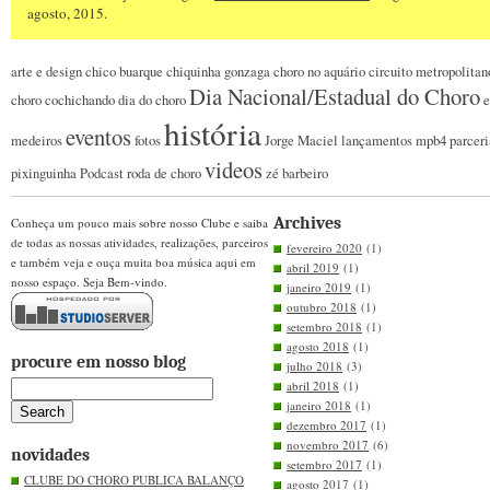
agosto, 2015.
arte e design
chico buarque
chiquinha gonzaga
choro no aquário
circuito metropolitan
Dia Nacional/Estadual do Choro
choro
cochichando
dia do choro
e
história
eventos
medeiros
fotos
Jorge Maciel
lançamentos
mpb4
parceri
videos
pixinguinha
Podcast
roda de choro
zé barbeiro
Archives
Conheça um pouco mais sobre nosso Clube e saiba
de todas as nossas atividades, realizações, parceiros
fevereiro 2020
(1)
e também veja e ouça muita boa música aqui em
abril 2019
(1)
nosso espaço. Seja Bem-vindo.
janeiro 2019
(1)
outubro 2018
(1)
setembro 2018
(1)
agosto 2018
(1)
procure em nosso blog
julho 2018
(3)
abril 2018
(1)
janeiro 2018
(1)
dezembro 2017
(1)
novembro 2017
(6)
novidades
setembro 2017
(1)
CLUBE DO CHORO PUBLICA BALANÇO
agosto 2017
(1)