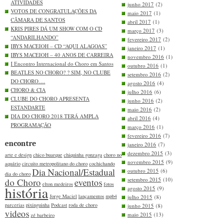
ATIVIDADES
junho 2017
(2)
VOTOS DE CONGRATULAÇÕES DA
maio 2017
(1)
CÂMARA DE SANTOS
abril 2017
(1)
KRIS PIRES DÁ UM SHOW COM O CD
março 2017
(3)
“ANDARILHANDO”
fevereiro 2017
(2)
IBYS MACEIOH – CD “AQUI ALAGOAS”
janeiro 2017
(1)
IBYS MACEIOH – 40 ANOS DE CARREIRA
novembro 2016
(1)
I Encontro Internacional do Choro em Santos
outubro 2016
(1)
BEATLES NO CHORO? ? SIM, NO CLUBE
setembro 2016
(2)
DO CHORO….
agosto 2016
(4)
CHORO & CIA
julho 2016
(6)
CLUBE DO CHORO APRESENTA
junho 2016
(2)
ESTANDARTE
maio 2016
(2)
DIA DO CHORO 2018 TERÁ AMPLA
abril 2016
(4)
PROGRAMAÇÃO
março 2016
(1)
fevereiro 2016
(7)
encontre
janeiro 2016
(7)
dezembro 2015
(3)
arte e design
chico buarque
chiquinha gonzaga
choro no
novembro 2015
(9)
aquário
circuito metropolitano do choro
cochichando
Dia Nacional/Estadual
outubro 2015
(6)
dia do choro
setembro 2015
(10)
do Choro
eventos
elton medeiros
fotos
história
agosto 2015
(9)
Jorge Maciel
lançamentos
mpb4
julho 2015
(8)
parcerias
pixinguinha
Podcast
roda de choro
junho 2015
(8)
videos
maio 2015
(13)
zé barbeiro