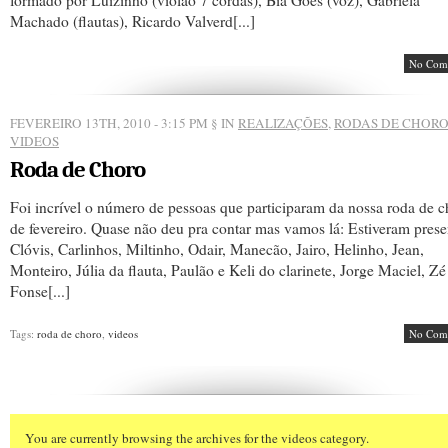
formado por Luizinho (violão 7 cordas), Bia Góes (voz), Gabriela
Machado (flautas), Ricardo Valverd[...]
No Com
FEVEREIRO 13TH, 2010 - 3:15 PM
§ IN
REALIZAÇÕES
,
RODAS DE CHOR
VIDEOS
Roda de Choro
Foi incrível o número de pessoas que participaram da nossa roda de 
de fevereiro. Quase não deu pra contar mas vamos lá: Estiveram prese
Clóvis, Carlinhos, Miltinho, Odair, Manecão, Jairo, Helinho, Jean,
Monteiro, Júlia da flauta, Paulão e Keli do clarinete, Jorge Maciel, Zé
Fonse[...]
Tags:
roda de choro
,
videos
No Com
You are currently browsing the archives for the videos category.