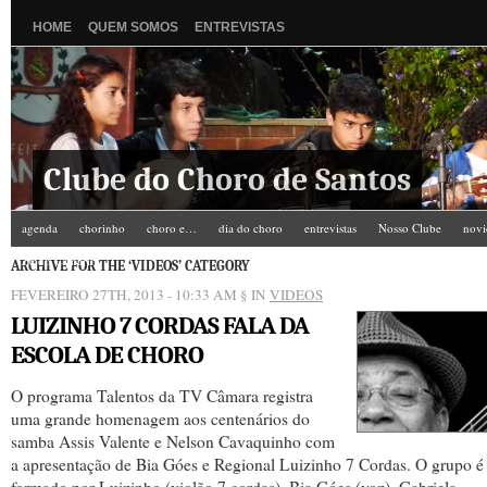
HOME
QUEM SOMOS
ENTREVISTAS
Clube do Choro de Santos
agenda
chorinho
choro e…
dia do choro
entrevistas
Nosso Clube
novi
Zé do Camarim
ARCHIVE FOR THE ‘VIDEOS’ CATEGORY
FEVEREIRO 27TH, 2013 - 10:33 AM
§ IN
VIDEOS
LUIZINHO 7 CORDAS FALA DA
ESCOLA DE CHORO
O programa Talentos da TV Câmara registra
uma grande homenagem aos centenários do
samba Assis Valente e Nelson Cavaquinho com
a apresentação de Bia Góes e Regional Luizinho 7 Cordas. O grupo é