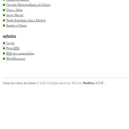
Circuito Metropolitano do Choro
Cravo Albin
Jorge Maciel
Noite Estrelada Arte e Design
Samba e Choro
admin
Login
Posts
RSS
RSS
dos comentários
WordPress.org
Clube do Choro de Santos
© 2026 All Rights Reserved. We Love
WordPress 3.7.37
.