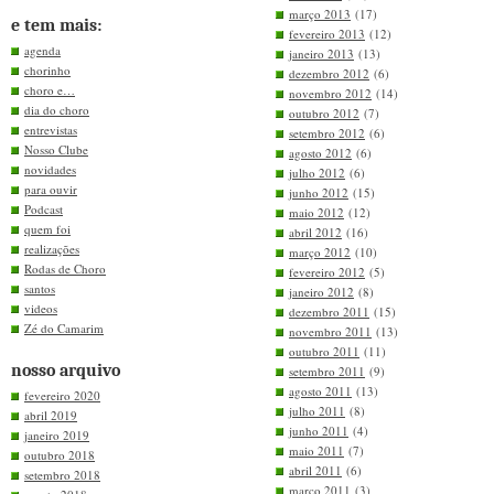
março 2013
(17)
e tem mais:
fevereiro 2013
(12)
agenda
janeiro 2013
(13)
chorinho
dezembro 2012
(6)
choro e…
novembro 2012
(14)
dia do choro
outubro 2012
(7)
entrevistas
setembro 2012
(6)
Nosso Clube
agosto 2012
(6)
novidades
julho 2012
(6)
para ouvir
junho 2012
(15)
Podcast
maio 2012
(12)
quem foi
abril 2012
(16)
realizações
março 2012
(10)
Rodas de Choro
fevereiro 2012
(5)
santos
janeiro 2012
(8)
videos
dezembro 2011
(15)
Zé do Camarim
novembro 2011
(13)
outubro 2011
(11)
nosso arquivo
setembro 2011
(9)
agosto 2011
(13)
fevereiro 2020
julho 2011
(8)
abril 2019
junho 2011
(4)
janeiro 2019
maio 2011
(7)
outubro 2018
abril 2011
(6)
setembro 2018
março 2011
(3)