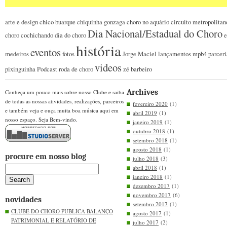
arte e design
chico buarque
chiquinha gonzaga
choro no aquário
circuito metropolitan
Dia Nacional/Estadual do Choro
choro
cochichando
dia do choro
e
história
eventos
medeiros
fotos
Jorge Maciel
lançamentos
mpb4
parceri
videos
pixinguinha
Podcast
roda de choro
zé barbeiro
Archives
Conheça um pouco mais sobre nosso Clube e saiba
de todas as nossas atividades, realizações, parceiros
fevereiro 2020
(1)
e também veja e ouça muita boa música aqui em
abril 2019
(1)
nosso espaço. Seja Bem-vindo.
janeiro 2019
(1)
outubro 2018
(1)
setembro 2018
(1)
agosto 2018
(1)
procure em nosso blog
julho 2018
(3)
abril 2018
(1)
janeiro 2018
(1)
dezembro 2017
(1)
novembro 2017
(6)
novidades
setembro 2017
(1)
CLUBE DO CHORO PUBLICA BALANÇO
agosto 2017
(1)
PATRIMONIAL E RELATÓRIO DE
julho 2017
(2)