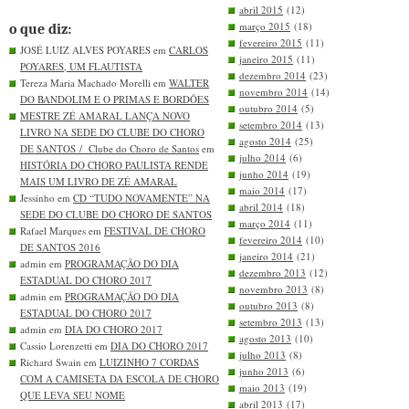
abril 2015
(12)
março 2015
(18)
o que diz:
fevereiro 2015
(11)
JOSÉ LUIZ ALVES POYARES em
CARLOS
janeiro 2015
(11)
POYARES, UM FLAUTISTA
dezembro 2014
(23)
Tereza Maria Machado Morelli em
WALTER
novembro 2014
(14)
DO BANDOLIM E O PRIMAS E BORDÕES
outubro 2014
(5)
MESTRE ZÉ AMARAL LANÇA NOVO
setembro 2014
(13)
LIVRO NA SEDE DO CLUBE DO CHORO
agosto 2014
(25)
DE SANTOS / Clube do Choro de Santos
em
julho 2014
(6)
HISTÓRIA DO CHORO PAULISTA RENDE
junho 2014
(19)
MAIS UM LIVRO DE ZÉ AMARAL
maio 2014
(17)
Jessinho em
CD “TUDO NOVAMENTE” NA
abril 2014
(18)
SEDE DO CLUBE DO CHORO DE SANTOS
março 2014
(11)
Rafael Marques em
FESTIVAL DE CHORO
fevereiro 2014
(10)
DE SANTOS 2016
janeiro 2014
(21)
admin em
PROGRAMAÇÃO DO DIA
dezembro 2013
(12)
ESTADUAL DO CHORO 2017
novembro 2013
(8)
admin em
PROGRAMAÇÃO DO DIA
outubro 2013
(8)
ESTADUAL DO CHORO 2017
setembro 2013
(13)
admin em
DIA DO CHORO 2017
agosto 2013
(10)
Cassio Lorenzetti em
DIA DO CHORO 2017
julho 2013
(8)
Richard Swain em
LUIZINHO 7 CORDAS
junho 2013
(6)
COM A CAMISETA DA ESCOLA DE CHORO
maio 2013
(19)
QUE LEVA SEU NOME
abril 2013
(17)