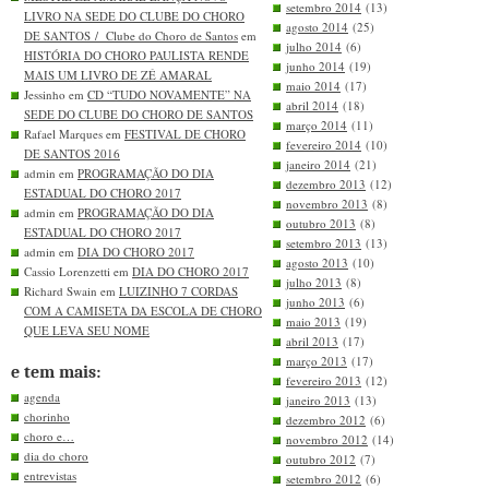
setembro 2014
(13)
LIVRO NA SEDE DO CLUBE DO CHORO
agosto 2014
(25)
DE SANTOS / Clube do Choro de Santos
em
julho 2014
(6)
HISTÓRIA DO CHORO PAULISTA RENDE
junho 2014
(19)
MAIS UM LIVRO DE ZÉ AMARAL
maio 2014
(17)
Jessinho em
CD “TUDO NOVAMENTE” NA
abril 2014
(18)
SEDE DO CLUBE DO CHORO DE SANTOS
março 2014
(11)
Rafael Marques em
FESTIVAL DE CHORO
fevereiro 2014
(10)
DE SANTOS 2016
janeiro 2014
(21)
admin em
PROGRAMAÇÃO DO DIA
dezembro 2013
(12)
ESTADUAL DO CHORO 2017
novembro 2013
(8)
admin em
PROGRAMAÇÃO DO DIA
outubro 2013
(8)
ESTADUAL DO CHORO 2017
setembro 2013
(13)
admin em
DIA DO CHORO 2017
agosto 2013
(10)
Cassio Lorenzetti em
DIA DO CHORO 2017
julho 2013
(8)
Richard Swain em
LUIZINHO 7 CORDAS
junho 2013
(6)
COM A CAMISETA DA ESCOLA DE CHORO
maio 2013
(19)
QUE LEVA SEU NOME
abril 2013
(17)
março 2013
(17)
e tem mais:
fevereiro 2013
(12)
agenda
janeiro 2013
(13)
chorinho
dezembro 2012
(6)
choro e…
novembro 2012
(14)
dia do choro
outubro 2012
(7)
entrevistas
setembro 2012
(6)