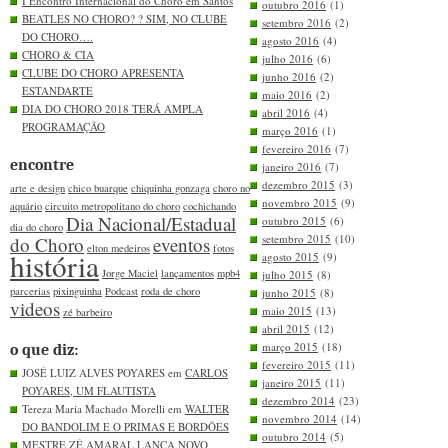
I Encontro Internacional do Choro em Santos
outubro 2016
(1)
BEATLES NO CHORO? ? SIM, NO CLUBE
setembro 2016
(2)
DO CHORO….
agosto 2016
(4)
CHORO & CIA
julho 2016
(6)
CLUBE DO CHORO APRESENTA
junho 2016
(2)
ESTANDARTE
maio 2016
(2)
DIA DO CHORO 2018 TERÁ AMPLA
abril 2016
(4)
PROGRAMAÇÃO
março 2016
(1)
fevereiro 2016
(7)
encontre
janeiro 2016
(7)
dezembro 2015
(3)
arte e design
chico buarque
chiquinha gonzaga
choro no
novembro 2015
(9)
aquário
circuito metropolitano do choro
cochichando
Dia Nacional/Estadual
outubro 2015
(6)
dia do choro
setembro 2015
(10)
do Choro
eventos
elton medeiros
fotos
história
agosto 2015
(9)
Jorge Maciel
lançamentos
mpb4
julho 2015
(8)
parcerias
pixinguinha
Podcast
roda de choro
junho 2015
(8)
videos
maio 2015
(13)
zé barbeiro
abril 2015
(12)
março 2015
(18)
o que diz:
fevereiro 2015
(11)
JOSÉ LUIZ ALVES POYARES em
CARLOS
janeiro 2015
(11)
POYARES, UM FLAUTISTA
dezembro 2014
(23)
Tereza Maria Machado Morelli em
WALTER
novembro 2014
(14)
DO BANDOLIM E O PRIMAS E BORDÕES
outubro 2014
(5)
MESTRE ZÉ AMARAL LANÇA NOVO