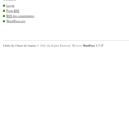
Login
Posts
RSS
RSS
dos comentários
WordPress.org
Clube do Choro de Santos
© 2026 All Rights Reserved. We Love
WordPress 3.7.37
.