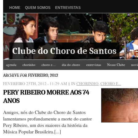
HOME
QUEM SOMOS
ENTREVISTAS
Clube do Choro de Santos
agenda
chorinho
choro e…
dia do choro
entrevistas
Nosso Clube
novi
Zé do Camarim
ARCHIVE FOR FEVEREIRO, 2012
FEVEREIRO 25TH, 2012 - 11:29 AM
§ IN
CHORINHO
,
CHORO E...
PERY RIBEIRO MORRE AOS 74
ANOS
Amigos, nós do Clube do Choro de Santos
lamentamos profundamente a morte do cantor
Pery Ribeiro, um dos maiores da história da
Música Popular Brasileira.[...]