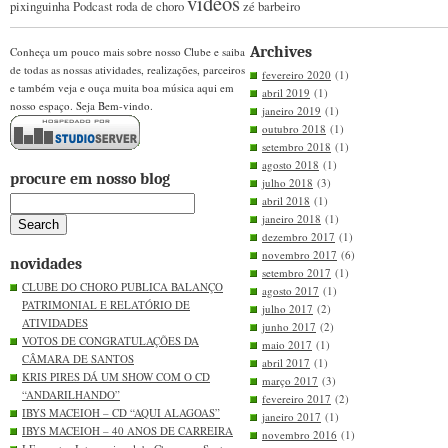
videos
pixinguinha
Podcast
roda de choro
zé barbeiro
Archives
Conheça um pouco mais sobre nosso Clube e saiba
de todas as nossas atividades, realizações, parceiros
fevereiro 2020
(1)
e também veja e ouça muita boa música aqui em
abril 2019
(1)
nosso espaço. Seja Bem-vindo.
janeiro 2019
(1)
outubro 2018
(1)
setembro 2018
(1)
agosto 2018
(1)
procure em nosso blog
julho 2018
(3)
abril 2018
(1)
janeiro 2018
(1)
dezembro 2017
(1)
novembro 2017
(6)
novidades
setembro 2017
(1)
CLUBE DO CHORO PUBLICA BALANÇO
agosto 2017
(1)
PATRIMONIAL E RELATÓRIO DE
julho 2017
(2)
ATIVIDADES
junho 2017
(2)
VOTOS DE CONGRATULAÇÕES DA
maio 2017
(1)
CÂMARA DE SANTOS
abril 2017
(1)
KRIS PIRES DÁ UM SHOW COM O CD
março 2017
(3)
“ANDARILHANDO”
fevereiro 2017
(2)
IBYS MACEIOH – CD “AQUI ALAGOAS”
janeiro 2017
(1)
IBYS MACEIOH – 40 ANOS DE CARREIRA
novembro 2016
(1)