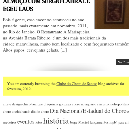
ALMOÇO COM SERGIO CABRAL E
EGEU LAUS
Pois é gente, esse encontro aconteceu no ano
passado, mais exatamente em novembro, 2011,
no Rio de Janeiro. O Restaurante A Marisqueira,
na Avenida Barata Ribeiro, é um dos mais tradicionais da
cidade maravilhosa, muito bem localizado e bem frequentado também
Altos papos, cervejinha gelada, [...]
No Com
You are currently browsing the
Clube do Choro de Santos
blog archives for
fevereiro, 2012.
arte e design
chico buarque
chiquinha gonzaga
choro no aquário
circuito metropolitan
Dia Nacional/Estadual do Choro
choro
cochichando
dia do choro
e
história
eventos
medeiros
fotos
Jorge Maciel
lançamentos
mpb4
parceri