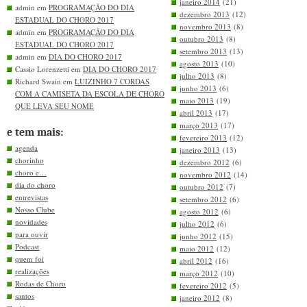
janeiro 2014
(21)
admin em
PROGRAMAÇÃO DO DIA
dezembro 2013
(12)
ESTADUAL DO CHORO 2017
novembro 2013
(8)
admin em
PROGRAMAÇÃO DO DIA
outubro 2013
(8)
ESTADUAL DO CHORO 2017
setembro 2013
(13)
admin em
DIA DO CHORO 2017
agosto 2013
(10)
Cassio Lorenzetti em
DIA DO CHORO 2017
julho 2013
(8)
Richard Swain em
LUIZINHO 7 CORDAS
junho 2013
(6)
COM A CAMISETA DA ESCOLA DE CHORO
maio 2013
(19)
QUE LEVA SEU NOME
abril 2013
(17)
março 2013
(17)
e tem mais:
fevereiro 2013
(12)
agenda
janeiro 2013
(13)
chorinho
dezembro 2012
(6)
choro e…
novembro 2012
(14)
dia do choro
outubro 2012
(7)
entrevistas
setembro 2012
(6)
Nosso Clube
agosto 2012
(6)
novidades
julho 2012
(6)
para ouvir
junho 2012
(15)
Podcast
maio 2012
(12)
quem foi
abril 2012
(16)
realizações
março 2012
(10)
Rodas de Choro
fevereiro 2012
(5)
santos
janeiro 2012
(8)