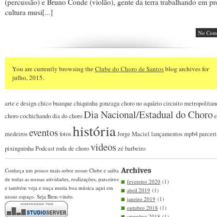
(percussão) e Bruno Conde (violão), gente da terra trabalhando em pr
cultura musi[...]
No Com
You are currently browsing the
Clube do Choro de Santos
blog archives for
julho, 2015.
arte e design
chico buarque
chiquinha gonzaga
choro no aquário
circuito metropolitan
Dia Nacional/Estadual do Choro
choro
cochichando
dia do choro
e
história
eventos
medeiros
fotos
Jorge Maciel
lançamentos
mpb4
parceri
videos
pixinguinha
Podcast
roda de choro
zé barbeiro
Archives
Conheça um pouco mais sobre nosso Clube e saiba
de todas as nossas atividades, realizações, parceiros
fevereiro 2020
(1)
e também veja e ouça muita boa música aqui em
abril 2019
(1)
nosso espaço. Seja Bem-vindo.
janeiro 2019
(1)
outubro 2018
(1)
setembro 2018
(1)