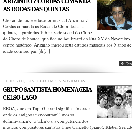
ARIZINHO 7 CORDAS COMANDA
AS RODAS DAS QUINTAS
Chorão de raiz e educador musical Arizinho 7
Cordas comanda as Rodas de Choro todas as
quintas, a partir das 19h na sede social do Clube
do Choro de Santos, que fica no boulevard da Rua XV de Novembro,
centro histórico. Arizinho iniciou seus estudos musicais aos 9 anos de
idade com seu pai, [&[...]
No Com
JULHO 7TH, 2015 - 10:43 AM
§ IN
NOVIDADES
GRUPO SANTISTA HOMENAGEIA
CELSO LAGO
EKOA, que em Tupi-Guarani significa “morada
onde os amigos se encontram”, mostra,
definitivamente, o talento e a competência dos
músicos-compositores santistas Theo Cancello (piano), Kleber Serrad