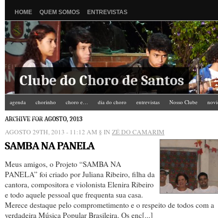
HOME
QUEM SOMOS
ENTREVISTAS
Clube do Choro de Santos
agenda
chorinho
choro e…
dia do choro
entrevistas
Nosso Clube
novi
Zé do Camarim
ARCHIVE FOR AGOSTO, 2013
AGOSTO 29TH, 2013 - 11:12 AM
§ IN
ZÉ DO CAMARIM
SAMBA NA PANELA
Meus amigos, o Projeto “SAMBA NA
PANELA” foi criado por Juliana Ribeiro, filha da
cantora, compositora e violonista Elenira Ribeiro
e todo aquele pessoal que frequenta sua casa.
Merece destaque pelo comprometimento e o respeito de todos com a
verdadeira Música Popular Brasileira. Os enc[...]