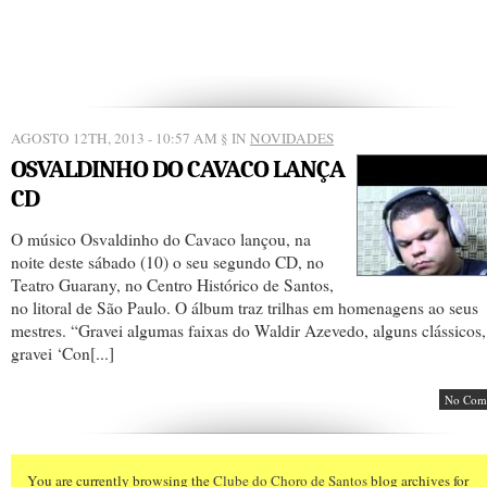
AGOSTO 12TH, 2013 - 10:57 AM
§ IN
NOVIDADES
OSVALDINHO DO CAVACO LANÇA
CD
O músico Osvaldinho do Cavaco lançou, na
noite deste sábado (10) o seu segundo CD, no
Teatro Guarany, no Centro Histórico de Santos,
no litoral de São Paulo. O álbum traz trilhas em homenagens ao seus
mestres. “Gravei algumas faixas do Waldir Azevedo, alguns clássicos,
gravei ‘Con[...]
No Com
You are currently browsing the
Clube do Choro de Santos
blog archives for