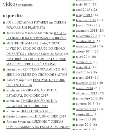
videos
maio 2015
(13)
zé barbeiro
abril 2015
(12)
março 2015
(18)
o que diz:
fevereiro 2015
(11)
JOSÉ LUIZ ALVES POYARES em
CARLOS
janeiro 2015
(11)
POYARES, UM FLAUTISTA
dezembro 2014
(23)
Tereza Maria Machado Morelli em
WALTER
novembro 2014
(14)
DO BANDOLIM E O PRIMAS E BORDÕES
outubro 2014
(5)
MESTRE ZÉ AMARAL LANÇA NOVO
setembro 2014
(13)
LIVRO NA SEDE DO CLUBE DO CHORO
agosto 2014
(25)
DE SANTOS / Clube do Choro de Santos
em
julho 2014
(6)
HISTÓRIA DO CHORO PAULISTA RENDE
junho 2014
(19)
MAIS UM LIVRO DE ZÉ AMARAL
maio 2014
(17)
Jessinho em
CD “TUDO NOVAMENTE” NA
abril 2014
(18)
SEDE DO CLUBE DO CHORO DE SANTOS
março 2014
(11)
Rafael Marques em
FESTIVAL DE CHORO
fevereiro 2014
(10)
DE SANTOS 2016
janeiro 2014
(21)
admin em
PROGRAMAÇÃO DO DIA
dezembro 2013
(12)
ESTADUAL DO CHORO 2017
novembro 2013
(8)
admin em
PROGRAMAÇÃO DO DIA
outubro 2013
(8)
ESTADUAL DO CHORO 2017
setembro 2013
(13)
admin em
DIA DO CHORO 2017
agosto 2013
(10)
Cassio Lorenzetti em
DIA DO CHORO 2017
julho 2013
(8)
Richard Swain em
LUIZINHO 7 CORDAS
junho 2013
(6)
COM A CAMISETA DA ESCOLA DE CHORO
maio 2013
(19)