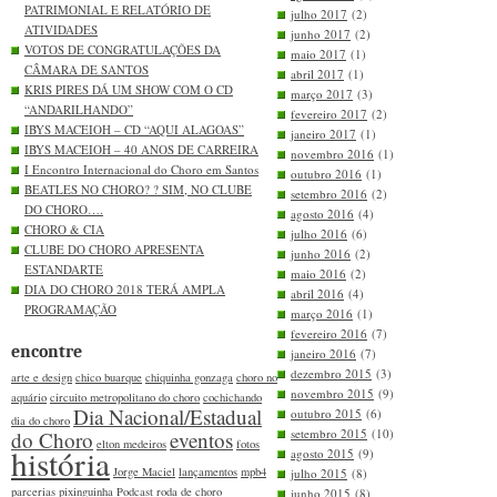
PATRIMONIAL E RELATÓRIO DE
julho 2017
(2)
ATIVIDADES
junho 2017
(2)
VOTOS DE CONGRATULAÇÕES DA
maio 2017
(1)
CÂMARA DE SANTOS
abril 2017
(1)
KRIS PIRES DÁ UM SHOW COM O CD
março 2017
(3)
“ANDARILHANDO”
fevereiro 2017
(2)
IBYS MACEIOH – CD “AQUI ALAGOAS”
janeiro 2017
(1)
IBYS MACEIOH – 40 ANOS DE CARREIRA
novembro 2016
(1)
I Encontro Internacional do Choro em Santos
outubro 2016
(1)
BEATLES NO CHORO? ? SIM, NO CLUBE
setembro 2016
(2)
DO CHORO….
agosto 2016
(4)
CHORO & CIA
julho 2016
(6)
CLUBE DO CHORO APRESENTA
junho 2016
(2)
ESTANDARTE
maio 2016
(2)
DIA DO CHORO 2018 TERÁ AMPLA
abril 2016
(4)
PROGRAMAÇÃO
março 2016
(1)
fevereiro 2016
(7)
encontre
janeiro 2016
(7)
dezembro 2015
(3)
arte e design
chico buarque
chiquinha gonzaga
choro no
novembro 2015
(9)
aquário
circuito metropolitano do choro
cochichando
Dia Nacional/Estadual
outubro 2015
(6)
dia do choro
setembro 2015
(10)
do Choro
eventos
elton medeiros
fotos
história
agosto 2015
(9)
Jorge Maciel
lançamentos
mpb4
julho 2015
(8)
parcerias
pixinguinha
Podcast
roda de choro
junho 2015
(8)