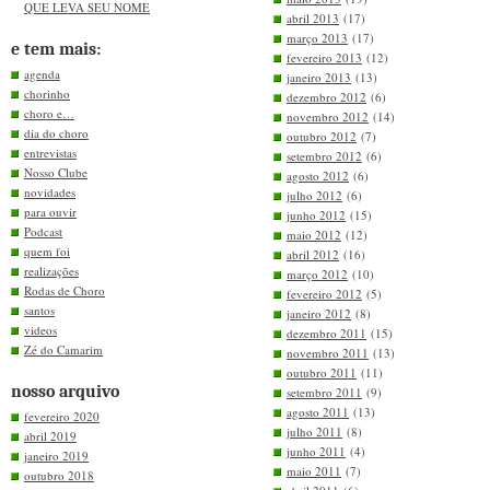
QUE LEVA SEU NOME
abril 2013
(17)
março 2013
(17)
e tem mais:
fevereiro 2013
(12)
agenda
janeiro 2013
(13)
chorinho
dezembro 2012
(6)
choro e…
novembro 2012
(14)
dia do choro
outubro 2012
(7)
entrevistas
setembro 2012
(6)
Nosso Clube
agosto 2012
(6)
novidades
julho 2012
(6)
para ouvir
junho 2012
(15)
Podcast
maio 2012
(12)
quem foi
abril 2012
(16)
realizações
março 2012
(10)
Rodas de Choro
fevereiro 2012
(5)
santos
janeiro 2012
(8)
videos
dezembro 2011
(15)
Zé do Camarim
novembro 2011
(13)
outubro 2011
(11)
nosso arquivo
setembro 2011
(9)
agosto 2011
(13)
fevereiro 2020
julho 2011
(8)
abril 2019
junho 2011
(4)
janeiro 2019
maio 2011
(7)
outubro 2018