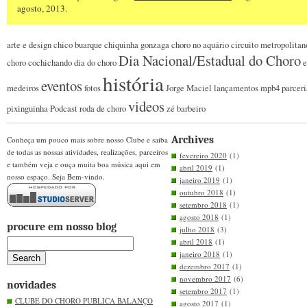
agosto, 2013.
arte e design
chico buarque
chiquinha gonzaga
choro no aquário
circuito metropolitan
Dia Nacional/Estadual do Choro
choro
cochichando
dia do choro
e
história
eventos
medeiros
fotos
Jorge Maciel
lançamentos
mpb4
parceri
videos
pixinguinha
Podcast
roda de choro
zé barbeiro
Archives
Conheça um pouco mais sobre nosso Clube e saiba
de todas as nossas atividades, realizações, parceiros
fevereiro 2020
(1)
e também veja e ouça muita boa música aqui em
abril 2019
(1)
nosso espaço. Seja Bem-vindo.
janeiro 2019
(1)
outubro 2018
(1)
setembro 2018
(1)
agosto 2018
(1)
procure em nosso blog
julho 2018
(3)
abril 2018
(1)
janeiro 2018
(1)
dezembro 2017
(1)
novembro 2017
(6)
novidades
setembro 2017
(1)
CLUBE DO CHORO PUBLICA BALANÇO
agosto 2017
(1)