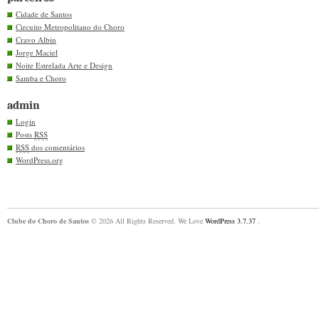
Cidade de Santos
Circuito Metropolitano do Choro
Cravo Albin
Jorge Maciel
Noite Estrelada Arte e Design
Samba e Choro
admin
Login
Posts
RSS
RSS
dos comentários
WordPress.org
Clube do Choro de Santos
© 2026 All Rights Reserved. We Love
WordPress 3.7.37
.