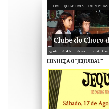
HOME
QUEM SOMOS
ENTREVISTAS
Clube do Choro d
agenda
chorinho
choro e…
dia do choro
Zé do Camarim
CONHEÇA O “JEQUIBAU”