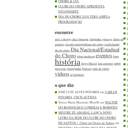
CHORO & CIA
CLUBE DO CHORO APRESENTA
ESTANDARTE
DIA DO CHORO 2018 TERÁ AMPLA
PROGRAMAÇÃO
encontre
arte e design
chico buarque
chiquinha gonzaga
choro no
aquário
circuito metropolitano do choro
cochichando
Dia Nacional/Estadual
dia do choro
do Choro
eventos
elton medeiros
fotos
história
Jorge Maciel
lançamentos
mpb4
parcerias
pixinguinha
Podcast
roda de choro
videos
zé barbeiro
o que diz:
JOSÉ LUIZ ALVES POYARES em
CARLOS
POYARES, UM FLAUTISTA
Tereza Maria Machado Morelli em
WALTER
DO BANDOLIM E O PRIMAS E BORDÕES
MESTRE ZÉ AMARAL LANÇA NOVO
LIVRO NA SEDE DO CLUBE DO CHORO
DE SANTOS / Clube do Choro de Santos
em
HISTÓRIA DO CHORO PAULISTA RENDE