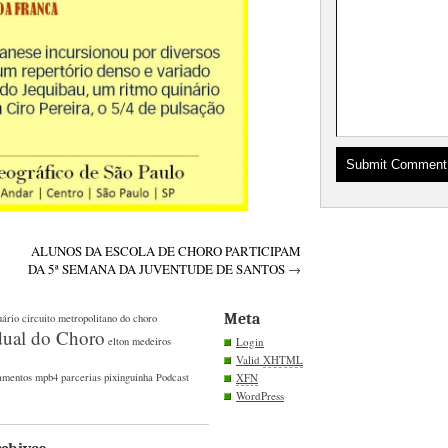
ALUNOS DA ESCOLA DE CHORO PARTICIPAM
DA 5ª SEMANA DA JUVENTUDE DE SANTOS
→
Meta
uário
circuito metropolitano do choro
dual do Choro
elton medeiros
Login
Valid
XHTML
amentos
mpb4
parcerias
pixinguinha
Podcast
XFN
WordPress