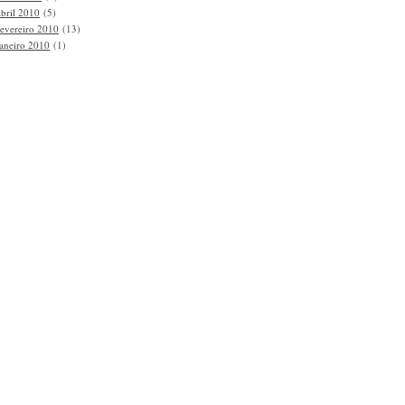
abril 2010
(5)
fevereiro 2010
(13)
janeiro 2010
(1)