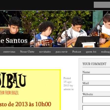
e Santos
entrevistas
Nosso Clube
novidades
para ouvir
Podcast
quem foi
realiza
YOUR COMMENT
Name
Posted
15 ago
Mail
2013
by
admin
in
Website