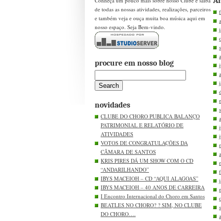
Ar
Conheça um pouco mais sobre nosso Clube e saiba
de todas as nossas atividades, realizações, parceiros
e também veja e ouça muita boa música aqui em
nosso espaço. Seja Bem-vindo.
procure em nosso blog
novidades
CLUBE DO CHORO PUBLICA BALANÇO
PATRIMONIAL E RELATÓRIO DE
ATIVIDADES
VOTOS DE CONGRATULAÇÕES DA
CÂMARA DE SANTOS
KRIS PIRES DÁ UM SHOW COM O CD
“ANDARILHANDO”
IBYS MACEIOH – CD “AQUI ALAGOAS”
IBYS MACEIOH – 40 ANOS DE CARREIRA
I Encontro Internacional do Choro em Santos
BEATLES NO CHORO? ? SIM, NO CLUBE
DO CHORO….