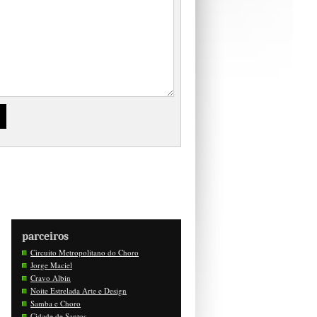
parceiros
Circuito Metropolitano do Choro
Jorge Maciel
Cravo Albin
Noite Estrelada Arte e Design
Samba e Choro
Cidade de Santos