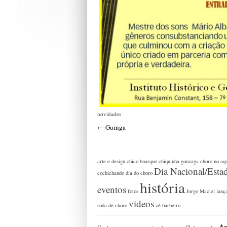
novidades
←
Guinga
arte e design
chico buarque
chiquinha gonzaga
choro no aq
Dia Nacional/Esta
cochichando
dia do choro
história
eventos
fotos
Jorge Maciel
lanç
videos
roda de choro
zé barbeiro