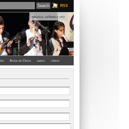
RSS
música, cultura e arte
ções
Rodas de Choro
santos
videos