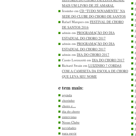
MAIS UM LIVRO DE ZÉ AMARAL
Jessinho em
CD “TUDO NOVAMENTE” NA
SEDE DO CLUBE DO CHORO DE SANTOS
Rafael Marques em
FESTIVAL DE CHORO
DE SANTOS 2016
admin em
PROGRAMAÇÃO DO DIA
ESTADUAL DO CHORO 2017
admin em
PROGRAMAÇÃO DO DIA
ESTADUAL DO CHORO 2017
admin em
DIA DO CHORO 2017
Cassio Lorenzetti em
DIA DO CHORO 2017
Richard Swain em
LUIZINHO 7 CORDAS
COM A CAMISETA DA ESCOLA DE CHORO
QUE LEVA SEU NOME
e tem mais:
agenda
chorinho
choro e…
dia do choro
entrevistas
Nosso Clube
novidades
para ouvir