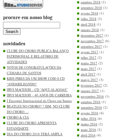
outubro 2018
(1)
setembro 2018
(1)
agosto 2018
(1)
procure em nosso blog
julho 2018
(3)
abril 2018
(1)
janeiro 2018
(1)
dezembro 2017
(1)
novembro 2017
(6)
novidades
setembro 2017
(1)
CLUBE DO CHORO PUBLICA BALANÇO
agosto 2017
(1)
PATRIMONIAL E RELATÓRIO DE
julho 2017
(2)
ATIVIDADES
junho 2017
(2)
VOTOS DE CONGRATULAÇÕES DA
maio 2017
(1)
CÂMARA DE SANTOS
abril 2017
(1)
KRIS PIRES DÁ UM SHOW COM O CD
março 2017
(3)
“ANDARILHANDO”
fevereiro 2017
(2)
IBYS MACEIOH – CD “AQUI ALAGOAS”
janeiro 2017
(1)
IBYS MACEIOH – 40 ANOS DE CARREIRA
novembro 2016
(1)
I Encontro Internacional do Choro em Santos
outubro 2016
(1)
BEATLES NO CHORO? ? SIM, NO CLUBE
setembro 2016
(2)
DO CHORO….
agosto 2016
(4)
CHORO & CIA
julho 2016
(6)
CLUBE DO CHORO APRESENTA
junho 2016
(2)
ESTANDARTE
maio 2016
(2)
DIA DO CHORO 2018 TERÁ AMPLA
abril 2016
(4)