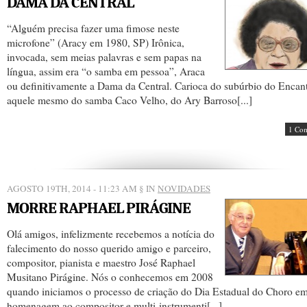
DAMA DA CENTRAL
“Alguém precisa fazer uma fimose neste
microfone” (Aracy em 1980, SP) Irônica,
invocada, sem meias palavras e sem papas na
língua, assim era “o samba em pessoa”, Araca
ou definitivamente a Dama da Central. Carioca do subúrbio do Encan
aquele mesmo do samba Caco Velho, do Ary Barroso[...]
1 Co
AGOSTO 19TH, 2014 - 11:23 AM
§ IN
NOVIDADES
MORRE RAPHAEL PIRÁGINE
Olá amigos, infelizmente recebemos a notícia do
falecimento do nosso querido amigo e parceiro,
compositor, pianista e maestro José Raphael
Musitano Pirágine. Nós o conhecemos em 2008
quando iniciamos o processo de criação do Dia Estadual do Choro e
homenagem ao compositor e multi-instrumenti[...]