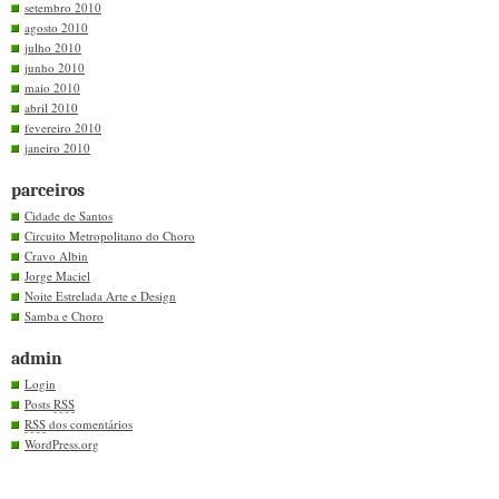
setembro 2010
agosto 2010
julho 2010
junho 2010
maio 2010
abril 2010
fevereiro 2010
janeiro 2010
parceiros
Cidade de Santos
Circuito Metropolitano do Choro
Cravo Albin
Jorge Maciel
Noite Estrelada Arte e Design
Samba e Choro
admin
Login
Posts
RSS
RSS
dos comentários
WordPress.org