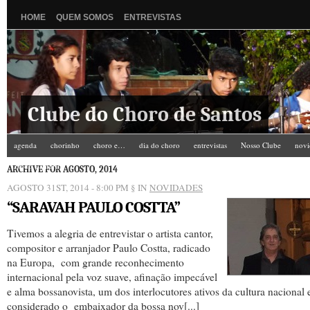
HOME
QUEM SOMOS
ENTREVISTAS
Clube do Choro de Santos
agenda
chorinho
choro e…
dia do choro
entrevistas
Nosso Clube
novi
Zé do Camarim
ARCHIVE FOR AGOSTO, 2014
AGOSTO 31ST, 2014 - 8:00 PM
§ IN
NOVIDADES
“SARAVAH PAULO COSTTA”
Tivemos a alegria de entrevistar o artista cantor,
compositor e arranjador Paulo Costta, radicado
na Europa, com grande reconhecimento
internacional pela voz suave, afinação impecável
e alma bossanovista, um dos interlocutores ativos da cultura nacional 
considerado o embaixador da bossa nov[...]