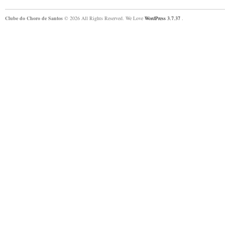
Clube do Choro de Santos
© 2026 All Rights Reserved. We Love
WordPress 3.7.37
.