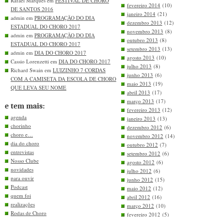
Rafael Marques em
FESTIVAL DE CHORO
fevereiro 2014
(10)
DE SANTOS 2016
janeiro 2014
(21)
admin em
PROGRAMAÇÃO DO DIA
dezembro 2013
(12)
ESTADUAL DO CHORO 2017
novembro 2013
(8)
admin em
PROGRAMAÇÃO DO DIA
outubro 2013
(8)
ESTADUAL DO CHORO 2017
setembro 2013
(13)
admin em
DIA DO CHORO 2017
agosto 2013
(10)
Cassio Lorenzetti em
DIA DO CHORO 2017
julho 2013
(8)
Richard Swain em
LUIZINHO 7 CORDAS
junho 2013
(6)
COM A CAMISETA DA ESCOLA DE CHORO
maio 2013
(19)
QUE LEVA SEU NOME
abril 2013
(17)
março 2013
(17)
e tem mais:
fevereiro 2013
(12)
agenda
janeiro 2013
(13)
chorinho
dezembro 2012
(6)
choro e…
novembro 2012
(14)
dia do choro
outubro 2012
(7)
entrevistas
setembro 2012
(6)
Nosso Clube
agosto 2012
(6)
novidades
julho 2012
(6)
para ouvir
junho 2012
(15)
Podcast
maio 2012
(12)
quem foi
abril 2012
(16)
realizações
março 2012
(10)
Rodas de Choro
fevereiro 2012
(5)