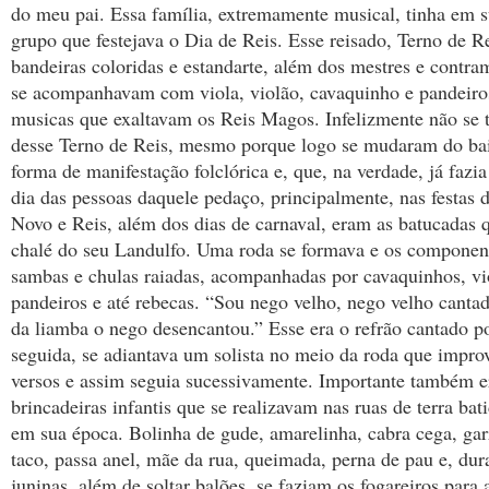
do meu pai. Essa família, extremamente musical, tinha em
grupo que festejava o Dia de Reis. Esse reisado, Terno de R
bandeiras coloridas e estandarte, além dos mestres e contr
se acompanhavam com viola, violão, cavaquinho e pandeiro
musicas que exaltavam os Reis Magos. Infelizmente não se t
desse Terno de Reis, mesmo porque logo se mudaram do bai
forma de manifestação folclórica e, que, na verdade, já fazia
dia das pessoas daquele pedaço, principalmente, nas festas 
Novo e Reis, além dos dias de carnaval, eram as batucadas 
chalé do seu Landulfo. Uma roda se formava e os componen
sambas e chulas raiadas, acompanhadas por cavaquinhos, vio
pandeiros e até rebecas. “Sou nego velho, nego velho canta
da liamba o nego desencantou.” Esse era o refrão cantado p
seguida, se adiantava um solista no meio da roda que impro
versos e assim seguia sucessivamente. Importante também e
brincadeiras infantis que se realizavam nas ruas de terra bat
em sua época. Bolinha de gude, amarelinha, cabra cega, gar
taco, passa anel, mãe da rua, queimada, perna de pau e, dura
juninas, além de soltar balões, se faziam os fogareiros para 