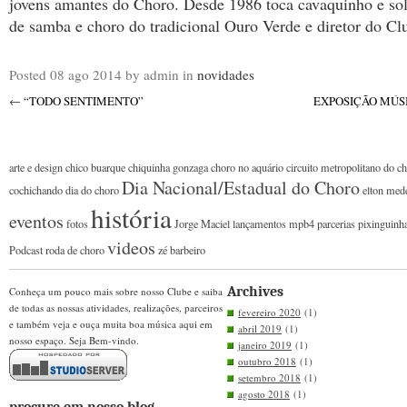
jovens amantes do Choro. Desde 1986 toca cavaquinho e sol
de samba e choro do tradicional Ouro Verde e diretor do Cl
Posted
08 ago 2014
by admin
in
novidades
←
“TODO SENTIMENTO”
EXPOSIÇÃO MÚSI
arte e design
chico buarque
chiquinha gonzaga
choro no aquário
circuito metropolitano do c
Dia Nacional/Estadual do Choro
cochichando
dia do choro
elton med
história
eventos
fotos
Jorge Maciel
lançamentos
mpb4
parcerias
pixinguinh
videos
Podcast
roda de choro
zé barbeiro
Archives
Conheça um pouco mais sobre nosso Clube e saiba
de todas as nossas atividades, realizações, parceiros
fevereiro 2020
(1)
e também veja e ouça muita boa música aqui em
abril 2019
(1)
nosso espaço. Seja Bem-vindo.
janeiro 2019
(1)
outubro 2018
(1)
setembro 2018
(1)
agosto 2018
(1)