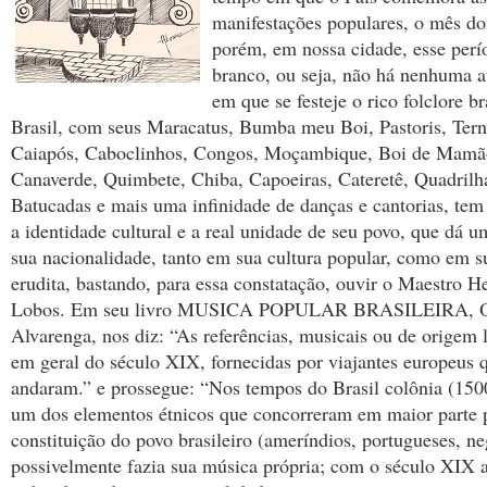
manifestações populares, o mês do 
porém, em nossa cidade, esse per
branco, ou seja, não há nenhuma at
em que se festeje o rico folclore br
Brasil, com seus Maracatus, Bumba meu Boi, Pastoris, Ter
Caiapós, Caboclinhos, Congos, Moçambique, Boi de Mamã
Canaverde, Quimbete, Chiba, Capoeiras, Cateretê, Quadrilha
Batucadas e mais uma infinidade de danças e cantorias, tem 
a identidade cultural e a real unidade de seu povo, que dá u
sua nacionalidade, tanto em sua cultura popular, como em 
erudita, bastando, para essa constatação, ouvir o Maestro He
Lobos. Em seu livro MUSICA POPULAR BRASILEIRA, 
Alvarenga, nos diz: “As referências, musicais ou de origem l
em geral do século XIX, fornecidas por viajantes europeus 
andaram.” e prossegue: “Nos tempos do Brasil colônia (150
um dos elementos étnicos que concorreram em maior parte 
constituição do povo brasileiro (ameríndios, portugueses, ne
possivelmente fazia sua música própria; com o século XIX 