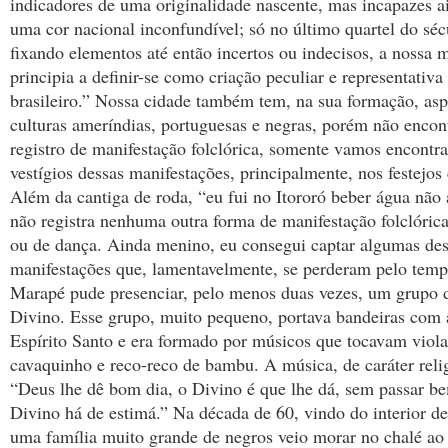
indicadores de uma originalidade nascente, mas incapazes a
uma cor nacional inconfundível; só no último quartel do sé
fixando elementos até então incertos ou indecisos, a nossa 
principia a definir-se como criação peculiar e representativa
brasileiro.”
Nossa cidade também tem, na sua formação, asp
culturas ameríndias, portuguesas e negras, porém não enc
registro de manifestação folclórica, somente vamos encontra
vestígios dessas manifestações, principalmente, nos festejos
Além da cantiga de roda, “eu fui no Itororó beber água não 
não registra nenhuma outra forma de manifestação folclórica
ou de dança. Ainda menino, eu consegui captar algumas des
manifestações que, lamentavelmente, se perderam pelo tem
Marapé pude presenciar, pelo menos duas vezes, um grupo d
Divino. Esse grupo, muito pequeno, portava bandeiras com 
Espírito Santo e era formado por músicos que tocavam viola
cavaquinho e reco-reco de bambu. A música, de caráter relig
“Deus lhe dê bom dia, o Divino é que lhe dá, sem passar be
Divino há de estimá.” Na década de 60, vindo do interior d
uma família muito grande de negros veio morar no chalé ao 