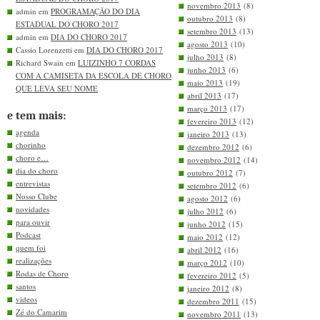
novembro 2013
(8)
admin em
PROGRAMAÇÃO DO DIA
outubro 2013
(8)
ESTADUAL DO CHORO 2017
setembro 2013
(13)
admin em
DIA DO CHORO 2017
agosto 2013
(10)
Cassio Lorenzetti em
DIA DO CHORO 2017
julho 2013
(8)
Richard Swain em
LUIZINHO 7 CORDAS
junho 2013
(6)
COM A CAMISETA DA ESCOLA DE CHORO
maio 2013
(19)
QUE LEVA SEU NOME
abril 2013
(17)
março 2013
(17)
e tem mais:
fevereiro 2013
(12)
agenda
janeiro 2013
(13)
chorinho
dezembro 2012
(6)
choro e…
novembro 2012
(14)
dia do choro
outubro 2012
(7)
entrevistas
setembro 2012
(6)
Nosso Clube
agosto 2012
(6)
novidades
julho 2012
(6)
para ouvir
junho 2012
(15)
Podcast
maio 2012
(12)
quem foi
abril 2012
(16)
realizações
março 2012
(10)
Rodas de Choro
fevereiro 2012
(5)
santos
janeiro 2012
(8)
videos
dezembro 2011
(15)
Zé do Camarim
novembro 2011
(13)