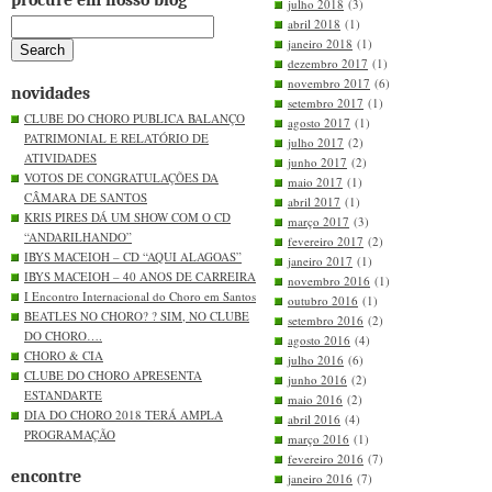
procure em nosso blog
julho 2018
(3)
abril 2018
(1)
janeiro 2018
(1)
dezembro 2017
(1)
novembro 2017
(6)
novidades
setembro 2017
(1)
CLUBE DO CHORO PUBLICA BALANÇO
agosto 2017
(1)
PATRIMONIAL E RELATÓRIO DE
julho 2017
(2)
ATIVIDADES
junho 2017
(2)
VOTOS DE CONGRATULAÇÕES DA
maio 2017
(1)
CÂMARA DE SANTOS
abril 2017
(1)
KRIS PIRES DÁ UM SHOW COM O CD
março 2017
(3)
“ANDARILHANDO”
fevereiro 2017
(2)
IBYS MACEIOH – CD “AQUI ALAGOAS”
janeiro 2017
(1)
IBYS MACEIOH – 40 ANOS DE CARREIRA
novembro 2016
(1)
I Encontro Internacional do Choro em Santos
outubro 2016
(1)
BEATLES NO CHORO? ? SIM, NO CLUBE
setembro 2016
(2)
DO CHORO….
agosto 2016
(4)
CHORO & CIA
julho 2016
(6)
CLUBE DO CHORO APRESENTA
junho 2016
(2)
ESTANDARTE
maio 2016
(2)
DIA DO CHORO 2018 TERÁ AMPLA
abril 2016
(4)
PROGRAMAÇÃO
março 2016
(1)
fevereiro 2016
(7)
encontre
janeiro 2016
(7)