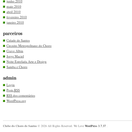
junho 2010
maio 2010
abril 2010
fevereiro 2010
janeiro 2010
parceiros
Cidade de Santos
Circuito Metropolitano do Choro
Cravo Albin
Jorge Maciel
Noite Estrelada Arte e Design
Samba e Choro
admin
Login
Posts
RSS
RSS
dos comentários
WordPress.org
Clube do Choro de Santos
© 2026 All Rights Reserved. We Love
WordPress 3.7.37
.