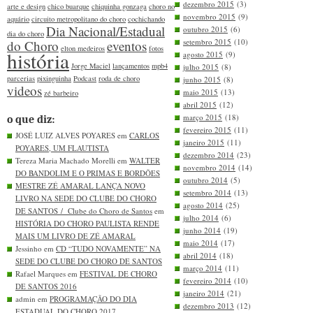
dezembro 2015
(3)
arte e design
chico buarque
chiquinha gonzaga
choro no
novembro 2015
(9)
aquário
circuito metropolitano do choro
cochichando
Dia Nacional/Estadual
outubro 2015
(6)
dia do choro
setembro 2015
(10)
do Choro
eventos
elton medeiros
fotos
história
agosto 2015
(9)
Jorge Maciel
lançamentos
mpb4
julho 2015
(8)
parcerias
pixinguinha
Podcast
roda de choro
junho 2015
(8)
videos
maio 2015
(13)
zé barbeiro
abril 2015
(12)
março 2015
(18)
o que diz:
fevereiro 2015
(11)
JOSÉ LUIZ ALVES POYARES em
CARLOS
janeiro 2015
(11)
POYARES, UM FLAUTISTA
dezembro 2014
(23)
Tereza Maria Machado Morelli em
WALTER
novembro 2014
(14)
DO BANDOLIM E O PRIMAS E BORDÕES
outubro 2014
(5)
MESTRE ZÉ AMARAL LANÇA NOVO
setembro 2014
(13)
LIVRO NA SEDE DO CLUBE DO CHORO
agosto 2014
(25)
DE SANTOS / Clube do Choro de Santos
em
julho 2014
(6)
HISTÓRIA DO CHORO PAULISTA RENDE
junho 2014
(19)
MAIS UM LIVRO DE ZÉ AMARAL
maio 2014
(17)
Jessinho em
CD “TUDO NOVAMENTE” NA
abril 2014
(18)
SEDE DO CLUBE DO CHORO DE SANTOS
março 2014
(11)
Rafael Marques em
FESTIVAL DE CHORO
fevereiro 2014
(10)
DE SANTOS 2016
janeiro 2014
(21)
admin em
PROGRAMAÇÃO DO DIA
dezembro 2013
(12)
ESTADUAL DO CHORO 2017