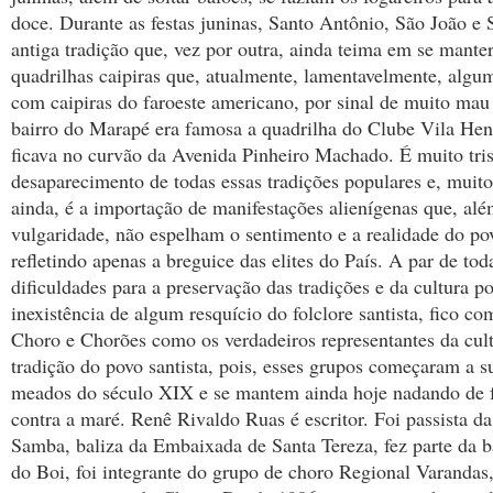
doce. Durante as festas juninas, Santo Antônio, São João e
antiga tradição que, vez por outra, ainda teima em se manter
quadrilhas caipiras que, atualmente, lamentavelmente, algu
com caipiras do faroeste americano, por sinal de muito mau
bairro do Marapé era famosa a quadrilha do Clube Vila Hen
ficava no curvão da Avenida Pinheiro Machado. É muito tris
desaparecimento de todas essas tradições populares e, muito 
ainda, é a importação de manifestações alienígenas que, al
vulgaridade, não espelham o sentimento e a realidade do pov
refletindo apenas a breguice das elites do País. A par de tod
dificuldades para a preservação das tradições e da cultura po
inexistência de algum resquício do folclore santista, fico c
Choro e Chorões como os verdadeiros representantes da cult
tradição do povo santista, pois, esses grupos começaram a s
meados do século XIX e se mantem ainda hoje nadando de 
contra a maré. Renê Rivaldo Ruas é escritor. Foi passista d
Samba, baliza da Embaixada de Santa Tereza, fez parte da b
do Boi, foi integrante do grupo de choro Regional Varandas