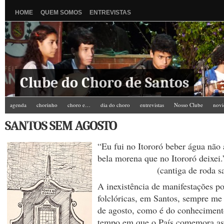
HOME
QUEM SOMOS
ENTREVISTAS
Clube do Choro de Santos
agenda
chorinho
choro e…
dia do choro
entrevistas
Nosso Clube
novi
Zé do Camarim
SANTOS SEM AGOSTO
“Eu fui no Itororó beber água não 
bela morena que no Itororó deixei.
(cantiga de roda sant
A inexistência de manifestações po
folclóricas, em Santos, sempre me
de agosto, como é do conhecimento
tempo em que o País comemora a