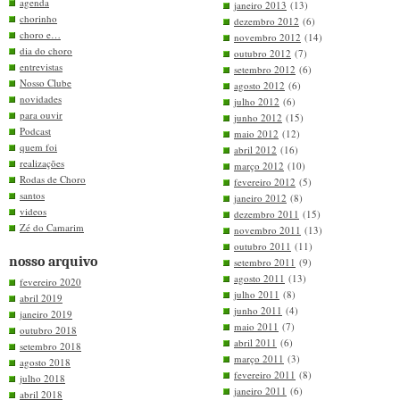
agenda
janeiro 2013
(13)
chorinho
dezembro 2012
(6)
choro e…
novembro 2012
(14)
dia do choro
outubro 2012
(7)
entrevistas
setembro 2012
(6)
Nosso Clube
agosto 2012
(6)
novidades
julho 2012
(6)
para ouvir
junho 2012
(15)
Podcast
maio 2012
(12)
quem foi
abril 2012
(16)
realizações
março 2012
(10)
Rodas de Choro
fevereiro 2012
(5)
santos
janeiro 2012
(8)
videos
dezembro 2011
(15)
Zé do Camarim
novembro 2011
(13)
outubro 2011
(11)
nosso arquivo
setembro 2011
(9)
agosto 2011
(13)
fevereiro 2020
julho 2011
(8)
abril 2019
junho 2011
(4)
janeiro 2019
maio 2011
(7)
outubro 2018
abril 2011
(6)
setembro 2018
março 2011
(3)
agosto 2018
fevereiro 2011
(8)
julho 2018
janeiro 2011
(6)
abril 2018