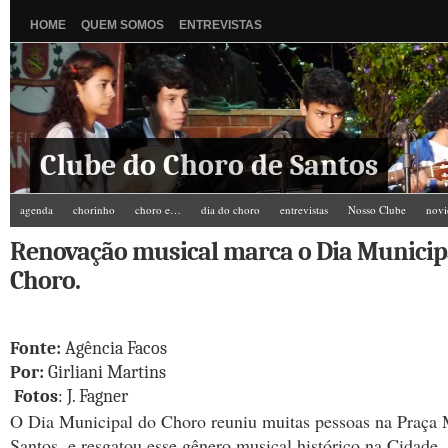
HOME
QUEM SOMOS
ENTREVISTAS
Clube do Choro de Santos
agenda
chorinho
choro e…
dia do choro
entrevistas
Nosso Clube
novi
Zé do Camarim
Renovação musical marca o Dia Municip
Choro.
Fonte:
Agência Facos
Por:
Girliani Martins
Fotos
: J. Fagner
O Dia Municipal do Choro reuniu muitas pessoas na Praça
Santos, e resgatou esse gênero musical histórico na Cidade