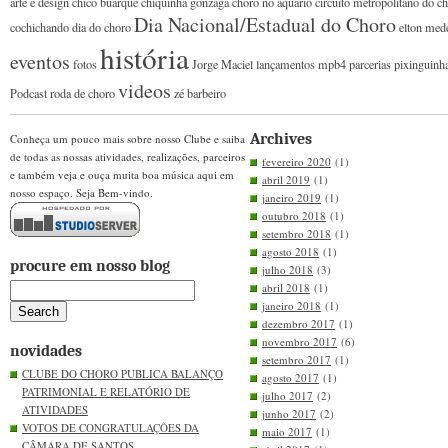
arte e design
chico buarque
chiquinha gonzaga
choro no aquário
circuito metropolitano do c
Dia Nacional/Estadual do Choro
cochichando
dia do choro
elton med
história
eventos
fotos
Jorge Maciel
lançamentos
mpb4
parcerias
pixinguinh
videos
Podcast
roda de choro
zé barbeiro
Archives
Conheça um pouco mais sobre nosso Clube e saiba
de todas as nossas atividades, realizações, parceiros
fevereiro 2020
(1)
e também veja e ouça muita boa música aqui em
abril 2019
(1)
nosso espaço. Seja Bem-vindo.
janeiro 2019
(1)
outubro 2018
(1)
setembro 2018
(1)
agosto 2018
(1)
procure em nosso blog
julho 2018
(3)
abril 2018
(1)
janeiro 2018
(1)
dezembro 2017
(1)
novembro 2017
(6)
novidades
setembro 2017
(1)
CLUBE DO CHORO PUBLICA BALANÇO
agosto 2017
(1)
PATRIMONIAL E RELATÓRIO DE
julho 2017
(2)
ATIVIDADES
junho 2017
(2)
VOTOS DE CONGRATULAÇÕES DA
maio 2017
(1)
CÂMARA DE SANTOS