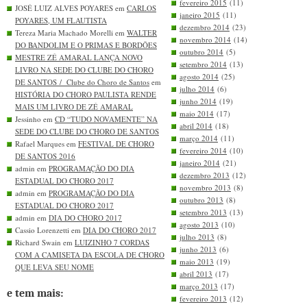
fevereiro 2015
(11)
JOSÉ LUIZ ALVES POYARES em
CARLOS
janeiro 2015
(11)
POYARES, UM FLAUTISTA
dezembro 2014
(23)
Tereza Maria Machado Morelli em
WALTER
novembro 2014
(14)
DO BANDOLIM E O PRIMAS E BORDÕES
outubro 2014
(5)
MESTRE ZÉ AMARAL LANÇA NOVO
setembro 2014
(13)
LIVRO NA SEDE DO CLUBE DO CHORO
agosto 2014
(25)
DE SANTOS / Clube do Choro de Santos
em
julho 2014
(6)
HISTÓRIA DO CHORO PAULISTA RENDE
junho 2014
(19)
MAIS UM LIVRO DE ZÉ AMARAL
maio 2014
(17)
Jessinho em
CD “TUDO NOVAMENTE” NA
abril 2014
(18)
SEDE DO CLUBE DO CHORO DE SANTOS
março 2014
(11)
Rafael Marques em
FESTIVAL DE CHORO
fevereiro 2014
(10)
DE SANTOS 2016
janeiro 2014
(21)
admin em
PROGRAMAÇÃO DO DIA
dezembro 2013
(12)
ESTADUAL DO CHORO 2017
novembro 2013
(8)
admin em
PROGRAMAÇÃO DO DIA
outubro 2013
(8)
ESTADUAL DO CHORO 2017
setembro 2013
(13)
admin em
DIA DO CHORO 2017
agosto 2013
(10)
Cassio Lorenzetti em
DIA DO CHORO 2017
julho 2013
(8)
Richard Swain em
LUIZINHO 7 CORDAS
junho 2013
(6)
COM A CAMISETA DA ESCOLA DE CHORO
maio 2013
(19)
QUE LEVA SEU NOME
abril 2013
(17)
março 2013
(17)
e tem mais:
fevereiro 2013
(12)