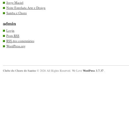
Jorge Maciel
Noite Estrelada Arte e Design
Samba e Choro
admin
Login
Posts
RSS
RSS
dos comentários
WordPress.org
Clube do Choro de Santos
© 2026 All Rights Reserved. We Love
WordPress 3.7.37
.