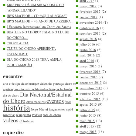
abril 2017
(1)
KRIS PIRES DÁ UM SHOW COM O CD
março 2017
(3)
“ANDARILHANDO”
fevereiro 2017
(2)
IBYS MACEIOH – CD “AQUI ALAGOAS”
janeiro 2017
(1)
IBYS MACEIOH – 40 ANOS DE CARREIRA
novembro 2016
(1)
I Encontro Internacional do Choro em Santos
outubro 2016
(1)
BEATLES NO CHORO? ? SIM, NO CLUBE
setembro 2016
(2)
DO CHORO….
agosto 2016
(4)
CHORO & CIA
julho 2016
(6)
CLUBE DO CHORO APRESENTA
junho 2016
(2)
ESTANDARTE
maio 2016
(2)
DIA DO CHORO 2018 TERÁ AMPLA
abril 2016
(4)
PROGRAMAÇÃO
março 2016
(1)
fevereiro 2016
(7)
encontre
janeiro 2016
(7)
dezembro 2015
(3)
arte e design
chico buarque
chiquinha gonzaga
choro no
novembro 2015
(9)
aquário
circuito metropolitano do choro
cochichando
Dia Nacional/Estadual
outubro 2015
(6)
dia do choro
setembro 2015
(10)
do Choro
eventos
elton medeiros
fotos
história
agosto 2015
(9)
Jorge Maciel
lançamentos
mpb4
julho 2015
(8)
parcerias
pixinguinha
Podcast
roda de choro
junho 2015
(8)
videos
maio 2015
(13)
zé barbeiro
abril 2015
(12)
março 2015
(18)
o que diz: