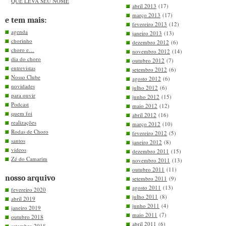
QUE LEVA SEU NOME
abril 2013
(17)
março 2013
(17)
e tem mais:
fevereiro 2013
(12)
agenda
janeiro 2013
(13)
chorinho
dezembro 2012
(6)
choro e…
novembro 2012
(14)
dia do choro
outubro 2012
(7)
entrevistas
setembro 2012
(6)
Nosso Clube
agosto 2012
(6)
novidades
julho 2012
(6)
para ouvir
junho 2012
(15)
Podcast
maio 2012
(12)
quem foi
abril 2012
(16)
realizações
março 2012
(10)
Rodas de Choro
fevereiro 2012
(5)
santos
janeiro 2012
(8)
videos
dezembro 2011
(15)
Zé do Camarim
novembro 2011
(13)
outubro 2011
(11)
nosso arquivo
setembro 2011
(9)
agosto 2011
(13)
fevereiro 2020
julho 2011
(8)
abril 2019
junho 2011
(4)
janeiro 2019
maio 2011
(7)
outubro 2018
abril 2011
(6)
setembro 2018