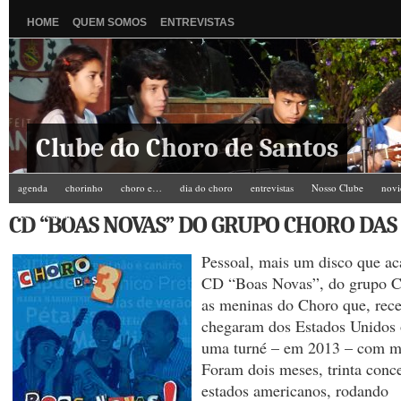
HOME
QUEM SOMOS
ENTREVISTAS
Clube do Choro de Santos
agenda
chorinho
choro e…
dia do choro
entrevistas
Nosso Clube
novi
Zé do Camarim
CD “BOAS NOVAS” DO GRUPO CHORO DAS
Pessoal, mais um disco que ac
CD “Boas Novas”, do grupo C
as meninas do Choro que, rec
chegaram dos Estados Unidos 
uma turné – em 2013 – com mu
Foram dois meses, trinta conce
estados americanos, rodando