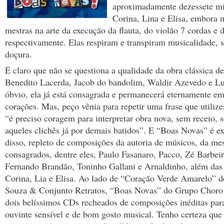
aproximadamente dezessete mi
Corina, Lina e Elisa, embora m
mestras na arte da execução da flauta, do violão 7 cordas e
respectivamente. Elas respiram e transpiram musicalidade, 
doçura.
É claro que não se questiona a qualidade da obra clássica d
Benedito Lacerda, Jacob do bandolim, Waldir Azevedo e L
óbvio, ela já está consagrada e permanecerá eternamente e
corações. Mas, peço vênia para repetir uma frase que utilize
“é preciso coragem para interpretar obra nova, sem receio,
aqueles clichês já por demais batidos”. E “Boas Novas” é e
disso, repleto de composições da autoria de músicos, da m
consagrados, dentre eles, Paulo Fasanaro, Pacco, Zé Barbei
Fernando Brandão, Toninho Gallani e Arnaldinho, além das 
Corina, Lia e Elisa. Ao lado de “Coração Verde Amarelo” 
Souza & Conjunto Retratos, “Boas Novas” do Grupo Choro 
dois belíssimos CDs recheados de composições inéditas para
ouvinte sensível e de bom gosto musical. Tenho certeza que