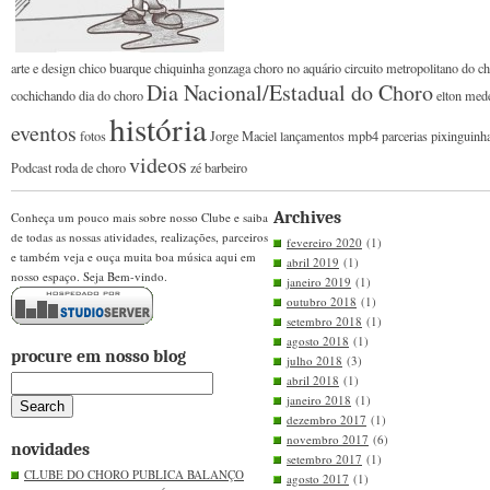
arte e design
chico buarque
chiquinha gonzaga
choro no aquário
circuito metropolitano do c
Dia Nacional/Estadual do Choro
cochichando
dia do choro
elton med
história
eventos
fotos
Jorge Maciel
lançamentos
mpb4
parcerias
pixinguinh
videos
Podcast
roda de choro
zé barbeiro
Archives
Conheça um pouco mais sobre nosso Clube e saiba
de todas as nossas atividades, realizações, parceiros
fevereiro 2020
(1)
e também veja e ouça muita boa música aqui em
abril 2019
(1)
nosso espaço. Seja Bem-vindo.
janeiro 2019
(1)
outubro 2018
(1)
setembro 2018
(1)
agosto 2018
(1)
procure em nosso blog
julho 2018
(3)
abril 2018
(1)
janeiro 2018
(1)
dezembro 2017
(1)
novembro 2017
(6)
novidades
setembro 2017
(1)
CLUBE DO CHORO PUBLICA BALANÇO
agosto 2017
(1)