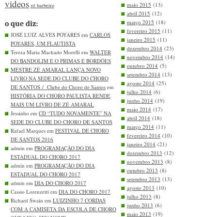
videos
maio 2015
(13)
zé barbeiro
abril 2015
(12)
março 2015
(18)
o que diz:
fevereiro 2015
(11)
JOSÉ LUIZ ALVES POYARES em
CARLOS
janeiro 2015
(11)
POYARES, UM FLAUTISTA
dezembro 2014
(23)
Tereza Maria Machado Morelli em
WALTER
novembro 2014
(14)
DO BANDOLIM E O PRIMAS E BORDÕES
outubro 2014
(5)
MESTRE ZÉ AMARAL LANÇA NOVO
setembro 2014
(13)
LIVRO NA SEDE DO CLUBE DO CHORO
agosto 2014
(25)
DE SANTOS / Clube do Choro de Santos
em
julho 2014
(6)
HISTÓRIA DO CHORO PAULISTA RENDE
junho 2014
(19)
MAIS UM LIVRO DE ZÉ AMARAL
maio 2014
(17)
Jessinho em
CD “TUDO NOVAMENTE” NA
abril 2014
(18)
SEDE DO CLUBE DO CHORO DE SANTOS
março 2014
(11)
Rafael Marques em
FESTIVAL DE CHORO
fevereiro 2014
(10)
DE SANTOS 2016
janeiro 2014
(21)
admin em
PROGRAMAÇÃO DO DIA
dezembro 2013
(12)
ESTADUAL DO CHORO 2017
novembro 2013
(8)
admin em
PROGRAMAÇÃO DO DIA
outubro 2013
(8)
ESTADUAL DO CHORO 2017
setembro 2013
(13)
admin em
DIA DO CHORO 2017
agosto 2013
(10)
Cassio Lorenzetti em
DIA DO CHORO 2017
julho 2013
(8)
Richard Swain em
LUIZINHO 7 CORDAS
junho 2013
(6)
COM A CAMISETA DA ESCOLA DE CHORO
maio 2013
(19)