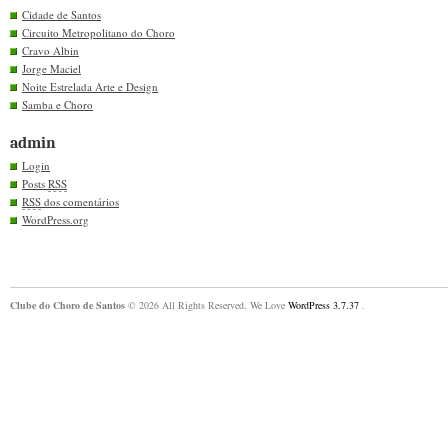
Cidade de Santos
Circuito Metropolitano do Choro
Cravo Albin
Jorge Maciel
Noite Estrelada Arte e Design
Samba e Choro
admin
Login
Posts
RSS
RSS
dos comentários
WordPress.org
Clube do Choro de Santos
© 2026 All Rights Reserved. We Love
WordPress 3.7.37
.