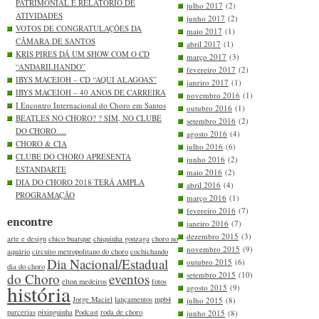
PATRIMONIAL E RELATÓRIO DE
julho 2017
(2)
ATIVIDADES
junho 2017
(2)
VOTOS DE CONGRATULAÇÕES DA
maio 2017
(1)
CÂMARA DE SANTOS
abril 2017
(1)
KRIS PIRES DÁ UM SHOW COM O CD
março 2017
(3)
“ANDARILHANDO”
fevereiro 2017
(2)
IBYS MACEIOH – CD “AQUI ALAGOAS”
janeiro 2017
(1)
IBYS MACEIOH – 40 ANOS DE CARREIRA
novembro 2016
(1)
I Encontro Internacional do Choro em Santos
outubro 2016
(1)
BEATLES NO CHORO? ? SIM, NO CLUBE
setembro 2016
(2)
DO CHORO….
agosto 2016
(4)
CHORO & CIA
julho 2016
(6)
CLUBE DO CHORO APRESENTA
junho 2016
(2)
ESTANDARTE
maio 2016
(2)
DIA DO CHORO 2018 TERÁ AMPLA
abril 2016
(4)
PROGRAMAÇÃO
março 2016
(1)
fevereiro 2016
(7)
encontre
janeiro 2016
(7)
dezembro 2015
(3)
arte e design
chico buarque
chiquinha gonzaga
choro no
novembro 2015
(9)
aquário
circuito metropolitano do choro
cochichando
Dia Nacional/Estadual
outubro 2015
(6)
dia do choro
setembro 2015
(10)
do Choro
eventos
elton medeiros
fotos
história
agosto 2015
(9)
Jorge Maciel
lançamentos
mpb4
julho 2015
(8)
parcerias
pixinguinha
Podcast
roda de choro
junho 2015
(8)