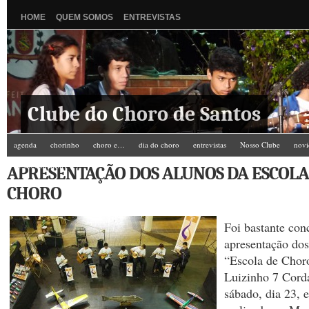
HOME
QUEM SOMOS
ENTREVISTAS
Clube do Choro de Santos
agenda
chorinho
choro e…
dia do choro
entrevistas
Nosso Clube
novi
Zé do Camarim
APRESENTAÇÃO DOS ALUNOS DA ESCOLA
CHORO
Foi bastante con
apresentação dos
“Escola de Chor
Luizinho 7 Corda
sábado, dia 23, 