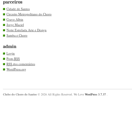
parceiros
Cidade de Santos
Circuito Metropolitano do Choro
Cravo Albin
Jorge Maciel
Noite Estrelada Arte e Design
Samba e Choro
admin
Login
Posts
RSS
RSS
dos comentários
WordPress.org
Clube do Choro de Santos
© 2026 All Rights Reserved. We Love
WordPress 3.7.37
.