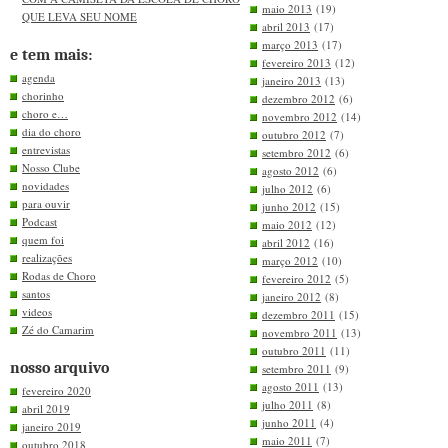
maio 2013
(19)
QUE LEVA SEU NOME
abril 2013
(17)
março 2013
(17)
e tem mais:
fevereiro 2013
(12)
agenda
janeiro 2013
(13)
chorinho
dezembro 2012
(6)
choro e…
novembro 2012
(14)
dia do choro
outubro 2012
(7)
entrevistas
setembro 2012
(6)
Nosso Clube
agosto 2012
(6)
novidades
julho 2012
(6)
para ouvir
junho 2012
(15)
Podcast
maio 2012
(12)
quem foi
abril 2012
(16)
realizações
março 2012
(10)
Rodas de Choro
fevereiro 2012
(5)
santos
janeiro 2012
(8)
videos
dezembro 2011
(15)
Zé do Camarim
novembro 2011
(13)
outubro 2011
(11)
nosso arquivo
setembro 2011
(9)
agosto 2011
(13)
fevereiro 2020
julho 2011
(8)
abril 2019
junho 2011
(4)
janeiro 2019
maio 2011
(7)
outubro 2018