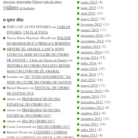
parcerias
pixinguinha
Podcast
roda de choro
junho 2015
(8)
videos
maio 2015
(13)
zé barbeiro
abril 2015
(12)
março 2015
(18)
o que diz:
fevereiro 2015
(11)
JOSÉ LUIZ ALVES POYARES em
CARLOS
janeiro 2015
(11)
POYARES, UM FLAUTISTA
dezembro 2014
(23)
Tereza Maria Machado Morelli em
WALTER
novembro 2014
(14)
DO BANDOLIM E O PRIMAS E BORDÕES
outubro 2014
(5)
MESTRE ZÉ AMARAL LANÇA NOVO
setembro 2014
(13)
LIVRO NA SEDE DO CLUBE DO CHORO
agosto 2014
(25)
DE SANTOS / Clube do Choro de Santos
em
julho 2014
(6)
HISTÓRIA DO CHORO PAULISTA RENDE
junho 2014
(19)
MAIS UM LIVRO DE ZÉ AMARAL
maio 2014
(17)
Jessinho em
CD “TUDO NOVAMENTE” NA
abril 2014
(18)
SEDE DO CLUBE DO CHORO DE SANTOS
março 2014
(11)
Rafael Marques em
FESTIVAL DE CHORO
fevereiro 2014
(10)
DE SANTOS 2016
janeiro 2014
(21)
admin em
PROGRAMAÇÃO DO DIA
dezembro 2013
(12)
ESTADUAL DO CHORO 2017
novembro 2013
(8)
admin em
PROGRAMAÇÃO DO DIA
outubro 2013
(8)
ESTADUAL DO CHORO 2017
setembro 2013
(13)
admin em
DIA DO CHORO 2017
agosto 2013
(10)
Cassio Lorenzetti em
DIA DO CHORO 2017
julho 2013
(8)
Richard Swain em
LUIZINHO 7 CORDAS
junho 2013
(6)
COM A CAMISETA DA ESCOLA DE CHORO