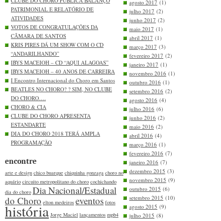
CLUBE DO CHORO PUBLICA BALANÇO
agosto 2017
(1)
PATRIMONIAL E RELATÓRIO DE
julho 2017
(2)
ATIVIDADES
junho 2017
(2)
VOTOS DE CONGRATULAÇÕES DA
maio 2017
(1)
CÂMARA DE SANTOS
abril 2017
(1)
KRIS PIRES DÁ UM SHOW COM O CD
março 2017
(3)
“ANDARILHANDO”
fevereiro 2017
(2)
IBYS MACEIOH – CD “AQUI ALAGOAS”
janeiro 2017
(1)
IBYS MACEIOH – 40 ANOS DE CARREIRA
novembro 2016
(1)
I Encontro Internacional do Choro em Santos
outubro 2016
(1)
BEATLES NO CHORO? ? SIM, NO CLUBE
setembro 2016
(2)
DO CHORO….
agosto 2016
(4)
CHORO & CIA
julho 2016
(6)
CLUBE DO CHORO APRESENTA
junho 2016
(2)
ESTANDARTE
maio 2016
(2)
DIA DO CHORO 2018 TERÁ AMPLA
abril 2016
(4)
PROGRAMAÇÃO
março 2016
(1)
fevereiro 2016
(7)
encontre
janeiro 2016
(7)
dezembro 2015
(3)
arte e design
chico buarque
chiquinha gonzaga
choro no
novembro 2015
(9)
aquário
circuito metropolitano do choro
cochichando
Dia Nacional/Estadual
outubro 2015
(6)
dia do choro
setembro 2015
(10)
do Choro
eventos
elton medeiros
fotos
história
agosto 2015
(9)
Jorge Maciel
lançamentos
mpb4
julho 2015
(8)