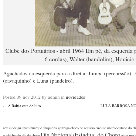
Clube dos Portuários - abril 1964 Em pé, da esquerda p
6 cordas), Walter (bandolim), Horácio 
Agachados da esquerda para a direita: Jumba (percurssão), 
(cavaquinho) e Luna (pandeiro).
Posted
09 nov 2012
by admin
in
novidades
←
A Bahia está de luto
LULA BARBOSA NO
arte e design
chico buarque
chiquinha gonzaga
choro no aquário
circuito metropolitano do c
Dia Nacional/Estadual do Choro
cochichando
dia do choro
elton med