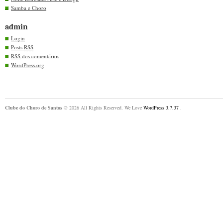
Samba e Choro
admin
Login
Posts
RSS
RSS
dos comentários
WordPress.org
Clube do Choro de Santos
© 2026 All Rights Reserved. We Love
WordPress 3.7.37
.