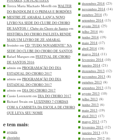
POYARES, UM FLAUTISTA
dezembro 2014
(23)
Tereza Maria Machado Morelli em
WALTER
novembro 2014
(14)
DO BANDOLIM E O PRIMAS E BORDÕES
outubro 2014
(5)
MESTRE ZÉ AMARAL LANÇA NOVO
setembro 2014
(13)
LIVRO NA SEDE DO CLUBE DO CHORO
agosto 2014
(25)
DE SANTOS / Clube do Choro de Santos
em
julho 2014
(6)
HISTÓRIA DO CHORO PAULISTA RENDE
junho 2014
(19)
MAIS UM LIVRO DE ZÉ AMARAL
maio 2014
(17)
Jessinho em
CD “TUDO NOVAMENTE” NA
abril 2014
(18)
SEDE DO CLUBE DO CHORO DE SANTOS
março 2014
(11)
Rafael Marques em
FESTIVAL DE CHORO
fevereiro 2014
(10)
DE SANTOS 2016
janeiro 2014
(21)
admin em
PROGRAMAÇÃO DO DIA
dezembro 2013
(12)
ESTADUAL DO CHORO 2017
novembro 2013
(8)
admin em
PROGRAMAÇÃO DO DIA
outubro 2013
(8)
ESTADUAL DO CHORO 2017
setembro 2013
(13)
admin em
DIA DO CHORO 2017
agosto 2013
(10)
Cassio Lorenzetti em
DIA DO CHORO 2017
julho 2013
(8)
Richard Swain em
LUIZINHO 7 CORDAS
junho 2013
(6)
COM A CAMISETA DA ESCOLA DE CHORO
maio 2013
(19)
QUE LEVA SEU NOME
abril 2013
(17)
março 2013
(17)
e tem mais:
fevereiro 2013
(12)
agenda
janeiro 2013
(13)
chorinho
dezembro 2012
(6)