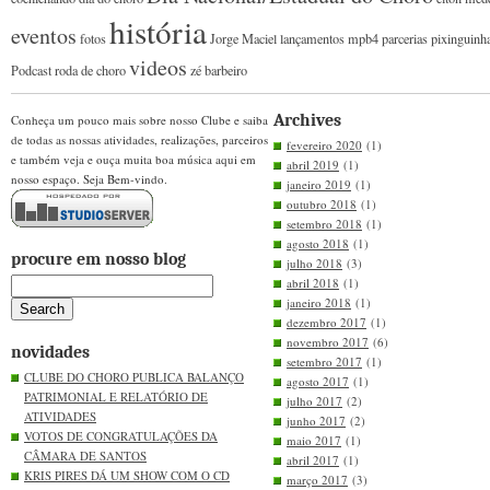
história
eventos
fotos
Jorge Maciel
lançamentos
mpb4
parcerias
pixinguinh
videos
Podcast
roda de choro
zé barbeiro
Archives
Conheça um pouco mais sobre nosso Clube e saiba
de todas as nossas atividades, realizações, parceiros
fevereiro 2020
(1)
e também veja e ouça muita boa música aqui em
abril 2019
(1)
nosso espaço. Seja Bem-vindo.
janeiro 2019
(1)
outubro 2018
(1)
setembro 2018
(1)
agosto 2018
(1)
procure em nosso blog
julho 2018
(3)
abril 2018
(1)
janeiro 2018
(1)
dezembro 2017
(1)
novembro 2017
(6)
novidades
setembro 2017
(1)
CLUBE DO CHORO PUBLICA BALANÇO
agosto 2017
(1)
PATRIMONIAL E RELATÓRIO DE
julho 2017
(2)
ATIVIDADES
junho 2017
(2)
VOTOS DE CONGRATULAÇÕES DA
maio 2017
(1)
CÂMARA DE SANTOS
abril 2017
(1)
KRIS PIRES DÁ UM SHOW COM O CD
março 2017
(3)