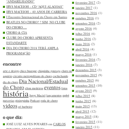
“ANDARILHANDO”
fevereiro 2017
(2)
IBYS MACEIOH – CD “AQUI ALAGOAS”
janeiro 2017
(1)
IBYS MACEIOH – 40 ANOS DE CARREIRA
novembro 2016
(1)
I Encontro Internacional do Choro em Santos
outubro 2016
(1)
BEATLES NO CHORO? ? SIM, NO CLUBE
setembro 2016
(2)
DO CHORO….
agosto 2016
(4)
CHORO & CIA
julho 2016
(6)
CLUBE DO CHORO APRESENTA
junho 2016
(2)
ESTANDARTE
maio 2016
(2)
DIA DO CHORO 2018 TERÁ AMPLA
abril 2016
(4)
PROGRAMAÇÃO
março 2016
(1)
fevereiro 2016
(7)
encontre
janeiro 2016
(7)
dezembro 2015
(3)
arte e design
chico buarque
chiquinha gonzaga
choro no
novembro 2015
(9)
aquário
circuito metropolitano do choro
cochichando
Dia Nacional/Estadual
outubro 2015
(6)
dia do choro
setembro 2015
(10)
do Choro
eventos
elton medeiros
fotos
história
agosto 2015
(9)
Jorge Maciel
lançamentos
mpb4
julho 2015
(8)
parcerias
pixinguinha
Podcast
roda de choro
junho 2015
(8)
videos
maio 2015
(13)
zé barbeiro
abril 2015
(12)
março 2015
(18)
o que diz:
fevereiro 2015
(11)
JOSÉ LUIZ ALVES POYARES em
CARLOS
janeiro 2015
(11)