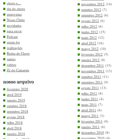
choro e…
novembro 2012
(14)
dia do choro
outubro 2012
(7)
entrevistas
setembro 2012
(6)
Nosso Clube
agosto 2012
(6)
novidades
julho 2012
(6)
para ouvir
junho 2012
(15)
Podcast
maio 2012
(12)
quem foi
abril 2012
(16)
realizações
março 2012
(10)
Rodas de Choro
fevereiro 2012
(5)
santos
janeiro 2012
(8)
videos
dezembro 2011
(15)
Zé do Camarim
novembro 2011
(13)
outubro 2011
(11)
nosso arquivo
setembro 2011
(9)
agosto 2011
(13)
fevereiro 2020
julho 2011
(8)
abril 2019
junho 2011
(4)
janeiro 2019
maio 2011
(7)
outubro 2018
abril 2011
(6)
setembro 2018
março 2011
(3)
agosto 2018
fevereiro 2011
(8)
julho 2018
janeiro 2011
(6)
abril 2018
dezembro 2010
(8)
janeiro 2018
novembro 2010
(4)