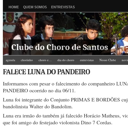
HOME
QUEM SOMOS
ENTREVISTAS
Clube do Choro de Santos
agenda
chorinho
choro e…
dia do choro
entrevistas
Nosso Clube
novi
Zé do Camarim
FALECE LUNA DO PANDEIRO
Informamos com pesar o falecimento do companheiro LU
PANDEIRO ocorrido no dia 06/11.
Luna foi integrante do Conjunto PRIMAS E BORDÕES cujo 
bandolinista Walter do Bandolim.
Luna era irmão do também já falecido Horácio Matheus, vio
que foi amigo do festejado violonista Dino 7 Cordas.