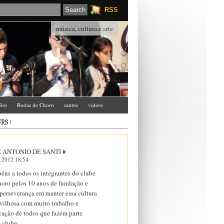
RSS
música, cultura e arte
ções
Rodas de Choro
santos
videos
RS ↓
Z ANTONIO DE SANTI
#
.2012 18:54
béns a todos os integrantes do clube
horo pelos 10 anos de fundação e
 perseverança em manter essa cultura
vilhosa com muito trabalho e
cação de todos que fazem parte
e clube;