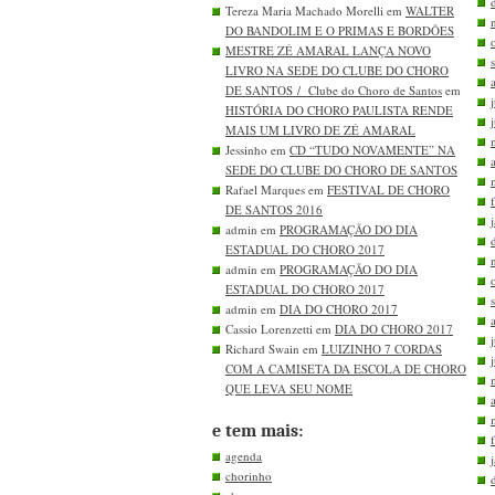
Tereza Maria Machado Morelli em
WALTER
DO BANDOLIM E O PRIMAS E BORDÕES
MESTRE ZÉ AMARAL LANÇA NOVO
LIVRO NA SEDE DO CLUBE DO CHORO
DE SANTOS / Clube do Choro de Santos
em
HISTÓRIA DO CHORO PAULISTA RENDE
MAIS UM LIVRO DE ZÉ AMARAL
Jessinho em
CD “TUDO NOVAMENTE” NA
SEDE DO CLUBE DO CHORO DE SANTOS
Rafael Marques em
FESTIVAL DE CHORO
DE SANTOS 2016
admin em
PROGRAMAÇÃO DO DIA
ESTADUAL DO CHORO 2017
admin em
PROGRAMAÇÃO DO DIA
ESTADUAL DO CHORO 2017
admin em
DIA DO CHORO 2017
Cassio Lorenzetti em
DIA DO CHORO 2017
Richard Swain em
LUIZINHO 7 CORDAS
COM A CAMISETA DA ESCOLA DE CHORO
QUE LEVA SEU NOME
e tem mais:
agenda
chorinho