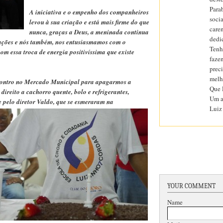
Para
A iniciativa e o empenho dos companheiros
socia
levou à sua criação e está mais firme do que
care
nunca, graças a Deus, a meninada continua
dedi
tações e nós também, nos entusiasmamos com o
Tenh
com essa troca de energia positivíssima que existe
fazen
prec
melh
encontro no Mercado Municipal para apagarmos a
Que 
direito a cachorro quente, bolo e refrigerantes,
Um a
e pelo diretor Valdo, que se esmeraram na
Luiz
YOUR COMMENT
Name