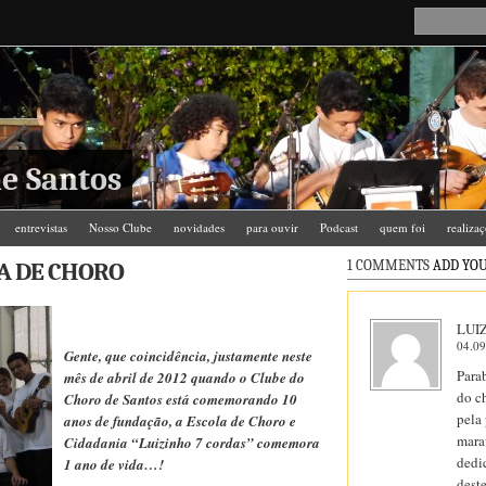
e Santos
entrevistas
Nosso Clube
novidades
para ouvir
Podcast
quem foi
realiza
LA DE CHORO
1 COMMENTS
ADD YOU
LUI
04.09
Gente, que coincidência, justamente neste
Para
mês de abril de 2012 quando o Clube do
do c
Choro de Santos está comemorando 10
pela
anos de fundação, a Escola de Choro e
mara
Cidadania “Luizinho 7 cordas” comemora
dedi
1 ano de vida…!
dest