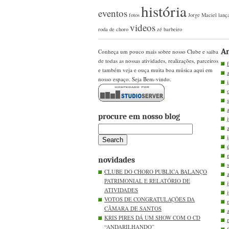
história
eventos
fotos
Jorge Maciel
lanç
videos
roda de choro
zé barbeiro
Ar
Conheça um pouco mais sobre nosso Clube e saiba
de todas as nossas atividades, realizações, parceiros
e também veja e ouça muita boa música aqui em
nosso espaço. Seja Bem-vindo.
procure em nosso blog
novidades
CLUBE DO CHORO PUBLICA BALANÇO
PATRIMONIAL E RELATÓRIO DE
ATIVIDADES
VOTOS DE CONGRATULAÇÕES DA
CÂMARA DE SANTOS
KRIS PIRES DÁ UM SHOW COM O CD
“ANDARILHANDO”