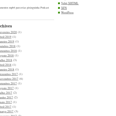
Valid
XHTML
amentos
mpb4
parcerias
pixinguinha
Podcast
XFN
WordPress
chives
fevereiro 2020
(1)
abril 2019
(1)
janeiro 2019
(1)
outubro 2018
(1)
setembro 2018
(1)
agosto 2018
(1)
julho 2018
(3)
abril 2018
(1)
janeiro 2018
(1)
dezembro 2017
(1)
novembro 2017
(6)
setembro 2017
(1)
agosto 2017
(1)
julho 2017
(2)
junho 2017
(2)
maio 2017
(1)
abril 2017
(1)
março 2017
(3)
fevereiro 2017
(2)