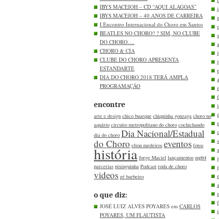
IBYS MACEIOH – CD “AQUI ALAGOAS”
IBYS MACEIOH – 40 ANOS DE CARREIRA
I Encontro Internacional do Choro em Santos
BEATLES NO CHORO? ? SIM, NO CLUBE
DO CHORO….
CHORO & CIA
CLUBE DO CHORO APRESENTA
ESTANDARTE
DIA DO CHORO 2018 TERÁ AMPLA
PROGRAMAÇÃO
encontre
arte e design
chico buarque
chiquinha gonzaga
choro no
aquário
circuito metropolitano do choro
cochichando
Dia Nacional/Estadual
dia do choro
do Choro
eventos
elton medeiros
fotos
história
Jorge Maciel
lançamentos
mpb4
parcerias
pixinguinha
Podcast
roda de choro
videos
zé barbeiro
o que diz:
JOSÉ LUIZ ALVES POYARES em
CARLOS
POYARES, UM FLAUTISTA