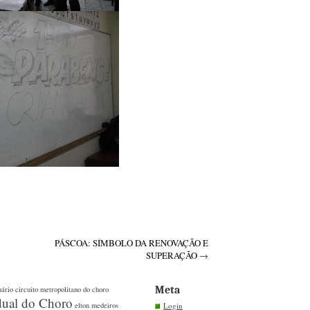
PÁSCOA: SÍMBOLO DA RENOVAÇÃO E
SUPERAÇÃO
→
Meta
uário
circuito metropolitano do choro
dual do Choro
elton medeiros
Login