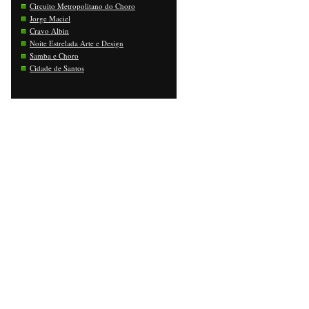
Circuito Metropolitano do Choro
Jorge Maciel
Cravo Albin
Noite Estrelada Arte e Design
Samba e Choro
Cidade de Santos