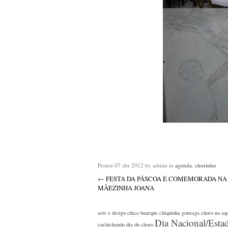
Posted
07 abr 2012
by admin
in
agenda
,
chorinho
←
FESTA DA PÁSCOA É COMEMORADA NA
MÃEZINHA JOANA
arte e design
chico buarque
chiquinha gonzaga
choro no aq
Dia Nacional/Esta
cochichando
dia do choro