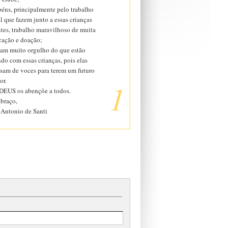
béns, principalmente pelo trabalho
l que fazem junto a essas crianças
ntes, trabalho maravilhoso de muita
cação e doação;
am muito orgulho do que estão
do com essas crianças, pois elas
isam de voces para terem um futuro
or.
1
DEUS os abençôe a todos.
braço,
 Antonio de Santi