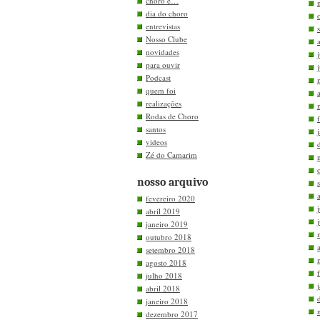
choro e…
dia do choro
entrevistas
Nosso Clube
novidades
para ouvir
Podcast
quem foi
realizações
Rodas de Choro
santos
videos
Zé do Camarim
nosso arquivo
fevereiro 2020
abril 2019
janeiro 2019
outubro 2018
setembro 2018
agosto 2018
julho 2018
abril 2018
janeiro 2018
dezembro 2017