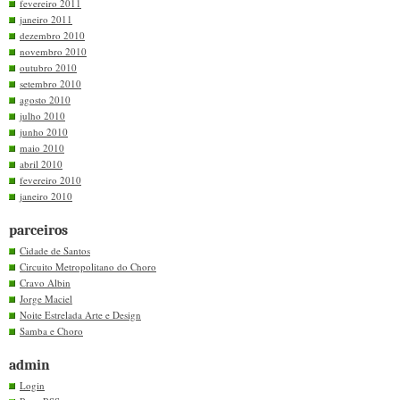
fevereiro 2011
janeiro 2011
dezembro 2010
novembro 2010
outubro 2010
setembro 2010
agosto 2010
julho 2010
junho 2010
maio 2010
abril 2010
fevereiro 2010
janeiro 2010
parceiros
Cidade de Santos
Circuito Metropolitano do Choro
Cravo Albin
Jorge Maciel
Noite Estrelada Arte e Design
Samba e Choro
admin
Login