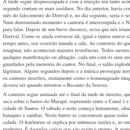
A tarde segue despreocupada e com a emoção um tanto aci
segundo contam os mais assíduos. No dia anterior, havia c
mês do falecimento do Dorival e, no dia seguinte, seria o se
Num determinado momento a cantoria é interrompida e o Ni
para falar. Depois de um breve discurso, avisa que nós iríam
Dorival. Como se ainda estivesse ali, igual a tantos outros 
tempo antes, seu vozeirão inunda a sala. Ao contrário do qu
imaginar, não acontecem maiores reverências. Todos ouvem
qualquer manifestação ou afetação, cada um com os seus s
guardados pela memória do cantor. No final, o salão explod
lágrimas. Alguns segundos depois e a música prossegue n
os cantores inscritos, exatamente como o homenageado ima
deveria ser quando inventou o Recanto da Seresta.
A cantoria segue animada até o final da tarde de inverno, que
seca sobre o bairro do Marapé, espremido entre o Canal 1 e
cidade de Santos. O sábado a noite começa lentamente, afi
batuques e sambas. Neste bairro se concentram quase todas 
cidade. O fenômeno se explica por inúmeras razões e, ao 
nenhuma. É daquelas coisas que são assim e pronto. A gent