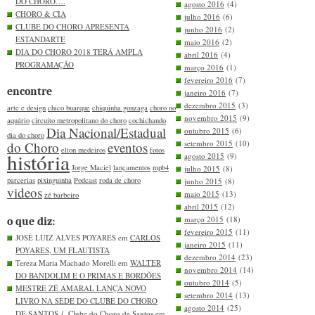
DO CHORO….
agosto 2016
(4)
CHORO & CIA
julho 2016
(6)
CLUBE DO CHORO APRESENTA
junho 2016
(2)
ESTANDARTE
maio 2016
(2)
DIA DO CHORO 2018 TERÁ AMPLA
abril 2016
(4)
PROGRAMAÇÃO
março 2016
(1)
fevereiro 2016
(7)
encontre
janeiro 2016
(7)
dezembro 2015
(3)
arte e design
chico buarque
chiquinha gonzaga
choro no
novembro 2015
(9)
aquário
circuito metropolitano do choro
cochichando
Dia Nacional/Estadual
outubro 2015
(6)
dia do choro
setembro 2015
(10)
do Choro
eventos
elton medeiros
fotos
história
agosto 2015
(9)
Jorge Maciel
lançamentos
mpb4
julho 2015
(8)
parcerias
pixinguinha
Podcast
roda de choro
junho 2015
(8)
videos
maio 2015
(13)
zé barbeiro
abril 2015
(12)
março 2015
(18)
o que diz:
fevereiro 2015
(11)
JOSÉ LUIZ ALVES POYARES em
CARLOS
janeiro 2015
(11)
POYARES, UM FLAUTISTA
dezembro 2014
(23)
Tereza Maria Machado Morelli em
WALTER
novembro 2014
(14)
DO BANDOLIM E O PRIMAS E BORDÕES
outubro 2014
(5)
MESTRE ZÉ AMARAL LANÇA NOVO
setembro 2014
(13)
LIVRO NA SEDE DO CLUBE DO CHORO
agosto 2014
(25)
DE SANTOS / Clube do Choro de Santos
em