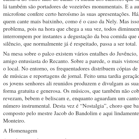
lá também são portadores de vozeirões monumentais. E a au
microfone confere certo heroísmo às suas apresentações. Há,
quem cante mais baixinho, como é o caso da Nely. Mas isso
problema, pois na hora que chega a sua vez, todos diminue
interrompem por instantes a degustação da boa comida que é
silêncio, que normalmente já é respeitado, passa a ser total.
Na mesa sobre o palco existem vários entalhes do Juvêncio, 
amigo entusiasta do Recanto. Sobre a parede, o mais vistoso
o local. No entorno, os frequentadores distribuem cópias de
de músicas e reportagens de jornal. Feito uma tardia geraç
os jovens senhores ali reunidos produzem e divulgam as sua
forma gratuita e generosa. Os músicos, que também não cob
revezam, bebem e beliscam e, enquanto aguardam um canto
número instrumental. Desta vez é “Nostalgia”, choro que ba
composto pelo mestre Jacob do Bandolim e aqui lindamente
Monteiro.
A Homenagem