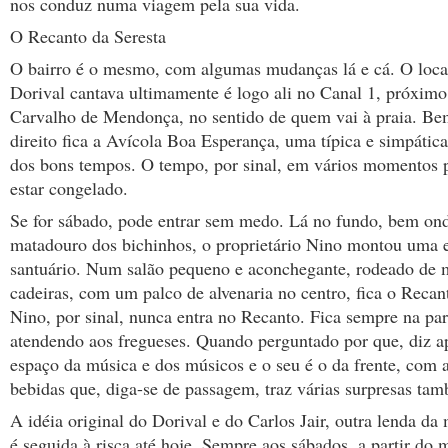
nos conduz numa viagem pela sua vida.
O Recanto da Seresta
O bairro é o mesmo, com algumas mudanças lá e cá. O loca
Dorival cantava ultimamente é logo ali no Canal 1, próxim
Carvalho de Mendonça, no sentido de quem vai à praia. Be
direito fica a Avícola Boa Esperança, uma típica e simpátic
dos bons tempos. O tempo, por sinal, em vários momentos p
estar congelado.
Se for sábado, pode entrar sem medo. Lá no fundo, bem ond
matadouro dos bichinhos, o proprietário Nino montou uma 
santuário. Num salão pequeno e aconchegante, rodeado de 
cadeiras, com um palco de alvenaria no centro, fica o Recan
Nino, por sinal, nunca entra no Recanto. Fica sempre na part
atendendo aos fregueses. Quando perguntado por que, diz ap
espaço da música e dos músicos e o seu é o da frente, com 
bebidas que, diga-se de passagem, traz várias surpresas ta
A idéia original do Dorival e do Carlos Jair, outra lenda da 
é seguida à risca até hoje. Sempre aos sábados, a partir do 