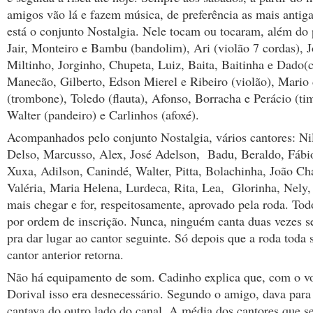
amigos vão lá e fazem música, de preferência as mais antig
está o conjunto Nostalgia. Nele tocam ou tocaram, além do 
Jair, Monteiro e Bambu (bandolim), Ari (violão 7 cordas), J
Miltinho, Jorginho, Chupeta, Luiz, Baita, Baitinha e Dado(
Manecão, Gilberto, Edson Mierel e Ribeiro (violão), Mari
(trombone), Toledo (flauta), Afonso, Borracha e Perácio (ti
Walter (pandeiro) e Carlinhos (afoxé).
Acompanhados pelo conjunto Nostalgia, vários cantores: Nil
Delso, Marcusso, Alex, José Adelson, Badu, Beraldo, Fábi
Xuxa, Adilson, Canindé, Walter, Pitta, Bolachinha, João Ch
Valéria, Maria Helena, Lurdeca, Rita, Lea, Glorinha, Nely
mais chegar e for, respeitosamente, aprovado pela roda. To
por ordem de inscrição. Nunca, ninguém canta duas vezes s
pra dar lugar ao cantor seguinte. Só depois que a roda toda
cantor anterior retorna.
Não há equipamento de som. Cadinho explica que, com o v
Dorival isso era desnecessário. Segundo o amigo, dava para 
cantava do outro lado do canal. A média dos cantores que s