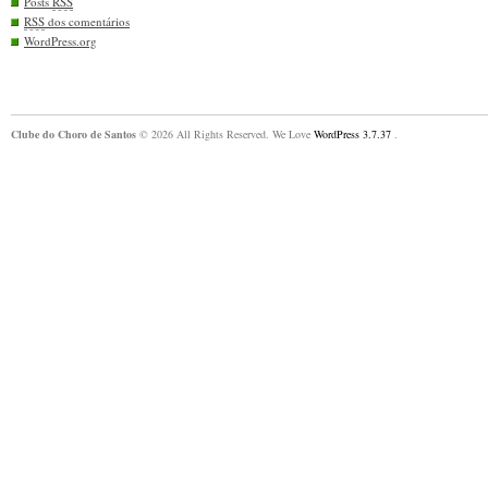
Posts
RSS
RSS
dos comentários
WordPress.org
Clube do Choro de Santos
© 2026 All Rights Reserved. We Love
WordPress 3.7.37
.