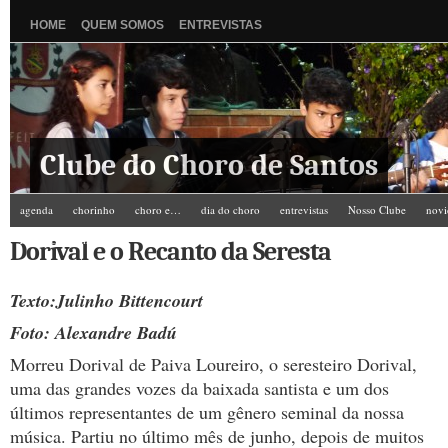
HOME
QUEM SOMOS
ENTREVISTAS
Clube do Choro de Santos
agenda
chorinho
choro e…
dia do choro
entrevistas
Nosso Clube
novi
Zé do Camarim
Dorival e o Recanto da Seresta
Texto:Julinho Bittencourt
Foto:
Alexandre Badú
Morreu Dorival de Paiva Loureiro, o seresteiro Dorival,
uma das grandes vozes da baixada santista e um dos
últimos representantes de um gênero seminal da nossa
música. Partiu no último mês de junho, depois de muitos