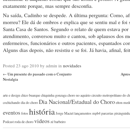
exatamente porque, mas sempre desconfia.
Na saída, Cadinho se despede. A última pergunta: Como, afi
morreu? Ele dá de ombros e explica que se sentiu mal e foi 
Santa Casa de Santos. Segundo o relato de quem estava por 
atendimento, conversou muito e cantou, sob aplausos dos m
enfermeiros, funcionários e outros pacientes, espantados co
Alguns dias depois, não resistiu e se foi. Já havia, afinal, fei
Posted
23 ago 2010
by admin
in
novidades
←
Um presente do passado com o Conjunto
Apres
Nostalgia
arte e design
chico buarque
chiquinha gonzaga
choro no aquário
circuito metropolitano do c
Dia Nacional/Estadual do Choro
cochichando
dia do choro
elton med
história
eventos
fotos
Jorge Maciel
lançamentos
mpb4
parcerias
pixinguinh
videos
Podcast
roda de choro
zé barbeiro