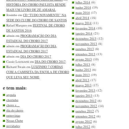
julho 2014
(6)
HISTÓRIA DO CHORO PAULISTA RENDE
junho 2014
(19)
MAIS UM LIVRO DE ZÉ AMARAL
maio 2014
(17)
Jessinho em
CD “TUDO NOVAMENTE” NA
abril 2014
(18)
SEDE DO CLUBE DO CHORO DE SANTOS
março 2014
(11)
Rafael Marques em
FESTIVAL DE CHORO
fevereiro 2014
(10)
DE SANTOS 2016
janeiro 2014
(21)
admin em
PROGRAMAÇÃO DO DIA
dezembro 2013
(12)
ESTADUAL DO CHORO 2017
novembro 2013
(8)
admin em
PROGRAMAÇÃO DO DIA
outubro 2013
(8)
ESTADUAL DO CHORO 2017
setembro 2013
(13)
admin em
DIA DO CHORO 2017
agosto 2013
(10)
Cassio Lorenzetti em
DIA DO CHORO 2017
julho 2013
(8)
Richard Swain em
LUIZINHO 7 CORDAS
junho 2013
(6)
COM A CAMISETA DA ESCOLA DE CHORO
maio 2013
(19)
QUE LEVA SEU NOME
abril 2013
(17)
março 2013
(17)
e tem mais:
fevereiro 2013
(12)
agenda
janeiro 2013
(13)
chorinho
dezembro 2012
(6)
choro e…
novembro 2012
(14)
dia do choro
outubro 2012
(7)
entrevistas
setembro 2012
(6)
Nosso Clube
agosto 2012
(6)
novidades
julho 2012
(6)