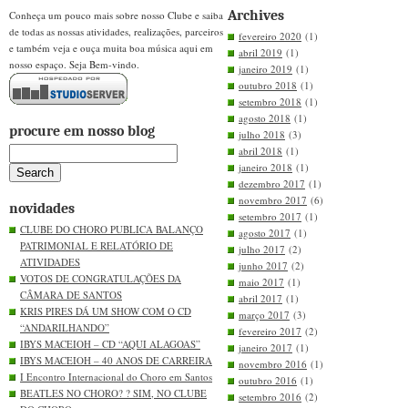
Archives
Conheça um pouco mais sobre nosso Clube e saiba
de todas as nossas atividades, realizações, parceiros
fevereiro 2020
(1)
e também veja e ouça muita boa música aqui em
abril 2019
(1)
nosso espaço. Seja Bem-vindo.
janeiro 2019
(1)
outubro 2018
(1)
setembro 2018
(1)
agosto 2018
(1)
procure em nosso blog
julho 2018
(3)
abril 2018
(1)
janeiro 2018
(1)
dezembro 2017
(1)
novembro 2017
(6)
novidades
setembro 2017
(1)
CLUBE DO CHORO PUBLICA BALANÇO
agosto 2017
(1)
PATRIMONIAL E RELATÓRIO DE
julho 2017
(2)
ATIVIDADES
junho 2017
(2)
VOTOS DE CONGRATULAÇÕES DA
maio 2017
(1)
CÂMARA DE SANTOS
abril 2017
(1)
KRIS PIRES DÁ UM SHOW COM O CD
março 2017
(3)
“ANDARILHANDO”
fevereiro 2017
(2)
IBYS MACEIOH – CD “AQUI ALAGOAS”
janeiro 2017
(1)
IBYS MACEIOH – 40 ANOS DE CARREIRA
novembro 2016
(1)
I Encontro Internacional do Choro em Santos
outubro 2016
(1)
BEATLES NO CHORO? ? SIM, NO CLUBE
setembro 2016
(2)