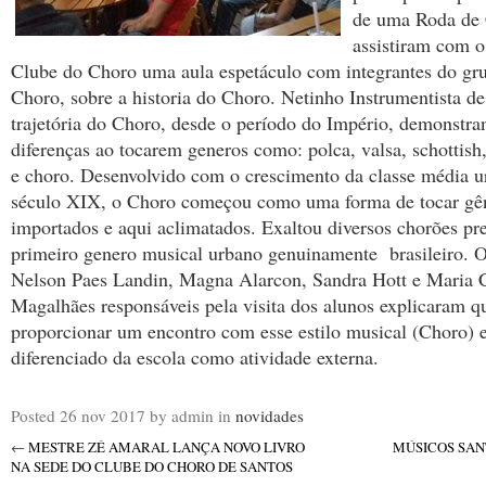
de uma Roda de 
assistiram com o
Clube do Choro uma aula espetáculo com integrantes do g
Choro, sobre a historia do Choro. Netinho Instrumentista de
trajetória do Choro, desde o período do Império, demonstra
diferenças ao tocarem generos como: polca, valsa, schottish
e choro. Desenvolvido com o crescimento da classe média ur
século XIX, o Choro começou como uma forma de tocar gê
importados e aqui aclimatados. Exaltou diversos chorões pr
primeiro genero musical urbano genuinamente brasileiro. O
Nelson Paes Landin, Magna Alarcon, Sandra Hott e Maria C
Magalhães responsáveis pela visita dos alunos explicaram qu
proporcionar um encontro com esse estilo musical (Choro)
diferenciado da escola como atividade externa.
Posted
26 nov 2017
by admin
in
novidades
←
MESTRE ZÉ AMARAL LANÇA NOVO LIVRO
MÚSICOS SAN
NA SEDE DO CLUBE DO CHORO DE SANTOS