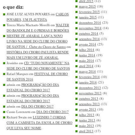
abril 2015
(12)
março 2015
(18)
o que diz:
fevereiro 2015
(11)
JOSÉ LUIZ ALVES POYARES em
CARLOS
janeiro 2015
(11)
POYARES, UM FLAUTISTA
dezembro 2014
(23)
Tereza Maria Machado Morelli em
WALTER
novembro 2014
(14)
DO BANDOLIM E O PRIMAS E BORDÕES
outubro 2014
(5)
MESTRE ZÉ AMARAL LANÇA NOVO
setembro 2014
(13)
LIVRO NA SEDE DO CLUBE DO CHORO
agosto 2014
(25)
DE SANTOS / Clube do Choro de Santos
em
julho 2014
(6)
HISTÓRIA DO CHORO PAULISTA RENDE
junho 2014
(19)
MAIS UM LIVRO DE ZÉ AMARAL
maio 2014
(17)
Jessinho em
CD “TUDO NOVAMENTE” NA
abril 2014
(18)
SEDE DO CLUBE DO CHORO DE SANTOS
março 2014
(11)
Rafael Marques em
FESTIVAL DE CHORO
fevereiro 2014
(10)
DE SANTOS 2016
janeiro 2014
(21)
admin em
PROGRAMAÇÃO DO DIA
dezembro 2013
(12)
ESTADUAL DO CHORO 2017
novembro 2013
(8)
admin em
PROGRAMAÇÃO DO DIA
outubro 2013
(8)
ESTADUAL DO CHORO 2017
setembro 2013
(13)
admin em
DIA DO CHORO 2017
agosto 2013
(10)
Cassio Lorenzetti em
DIA DO CHORO 2017
julho 2013
(8)
Richard Swain em
LUIZINHO 7 CORDAS
junho 2013
(6)
COM A CAMISETA DA ESCOLA DE CHORO
maio 2013
(19)
QUE LEVA SEU NOME
abril 2013
(17)