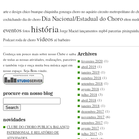
arte e design
chico buarque
chiquinha gonzaga
choro no aquário
circuito metropolitano do c
Dia Nacional/Estadual do Choro
cochichando
dia do choro
elton med
história
eventos
fotos
Jorge Maciel
lançamentos
mpb4
parcerias
pixinguinh
videos
Podcast
roda de choro
zé barbeiro
Archives
Conheça um pouco mais sobre nosso Clube e saiba
de todas as nossas atividades, realizações, parceiros
fevereiro 2020
(1)
e também veja e ouça muita boa música aqui em
abril 2019
(1)
nosso espaço. Seja Bem-vindo.
janeiro 2019
(1)
outubro 2018
(1)
setembro 2018
(1)
agosto 2018
(1)
procure em nosso blog
julho 2018
(3)
abril 2018
(1)
janeiro 2018
(1)
dezembro 2017
(1)
novembro 2017
(6)
novidades
setembro 2017
(1)
CLUBE DO CHORO PUBLICA BALANÇO
agosto 2017
(1)
PATRIMONIAL E RELATÓRIO DE
julho 2017
(2)
ATIVIDADES