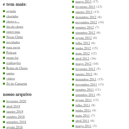
março 2013
(17)
e tem mais:
fevereiro 2013
(12)
agenda
janeiro 2013
(13)
chorinho
dezembro 2012
(6)
choro e…
novembro 2012
(14)
dia do choro
outubro 2012
(7)
entrevistas
setembro 2012
(6)
Nosso Clube
agosto 2012
(6)
novidades
julho 2012
(6)
para ouvir
junho 2012
(15)
Podcast
maio 2012
(12)
quem foi
abril 2012
(16)
realizações
março 2012
(10)
Rodas de Choro
fevereiro 2012
(5)
santos
janeiro 2012
(8)
videos
dezembro 2011
(15)
Zé do Camarim
novembro 2011
(13)
outubro 2011
(11)
nosso arquivo
setembro 2011
(9)
agosto 2011
(13)
fevereiro 2020
julho 2011
(8)
abril 2019
junho 2011
(4)
janeiro 2019
maio 2011
(7)
outubro 2018
abril 2011
(6)
setembro 2018
março 2011
(3)
agosto 2018