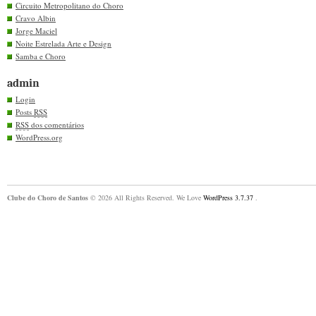
Circuito Metropolitano do Choro
Cravo Albin
Jorge Maciel
Noite Estrelada Arte e Design
Samba e Choro
admin
Login
Posts
RSS
RSS
dos comentários
WordPress.org
Clube do Choro de Santos
© 2026 All Rights Reserved. We Love
WordPress 3.7.37
.