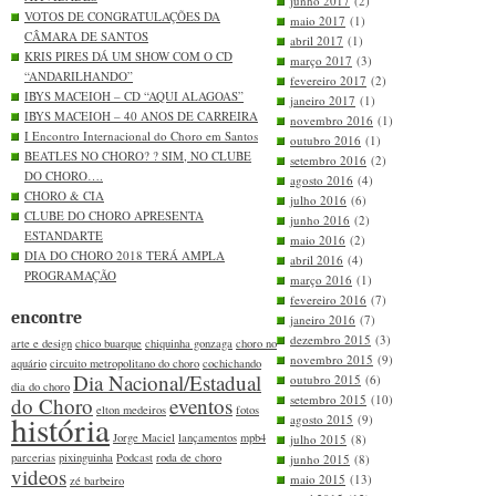
junho 2017
(2)
VOTOS DE CONGRATULAÇÕES DA
maio 2017
(1)
CÂMARA DE SANTOS
abril 2017
(1)
KRIS PIRES DÁ UM SHOW COM O CD
março 2017
(3)
“ANDARILHANDO”
fevereiro 2017
(2)
IBYS MACEIOH – CD “AQUI ALAGOAS”
janeiro 2017
(1)
IBYS MACEIOH – 40 ANOS DE CARREIRA
novembro 2016
(1)
I Encontro Internacional do Choro em Santos
outubro 2016
(1)
BEATLES NO CHORO? ? SIM, NO CLUBE
setembro 2016
(2)
DO CHORO….
agosto 2016
(4)
CHORO & CIA
julho 2016
(6)
CLUBE DO CHORO APRESENTA
junho 2016
(2)
ESTANDARTE
maio 2016
(2)
DIA DO CHORO 2018 TERÁ AMPLA
abril 2016
(4)
PROGRAMAÇÃO
março 2016
(1)
fevereiro 2016
(7)
encontre
janeiro 2016
(7)
dezembro 2015
(3)
arte e design
chico buarque
chiquinha gonzaga
choro no
novembro 2015
(9)
aquário
circuito metropolitano do choro
cochichando
Dia Nacional/Estadual
outubro 2015
(6)
dia do choro
setembro 2015
(10)
do Choro
eventos
elton medeiros
fotos
história
agosto 2015
(9)
Jorge Maciel
lançamentos
mpb4
julho 2015
(8)
parcerias
pixinguinha
Podcast
roda de choro
junho 2015
(8)
videos
maio 2015
(13)
zé barbeiro