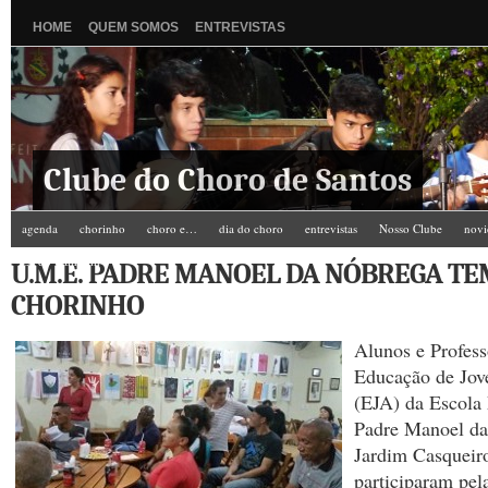
HOME
QUEM SOMOS
ENTREVISTAS
Clube do Choro de Santos
agenda
chorinho
choro e…
dia do choro
entrevistas
Nosso Clube
novi
Zé do Camarim
U.M.E. PADRE MANOEL DA NÓBREGA TE
CHORINHO
Alunos e Profess
Educação de Jov
(EJA) da Escola
Padre Manoel da
Jardim Casqueir
participaram pel