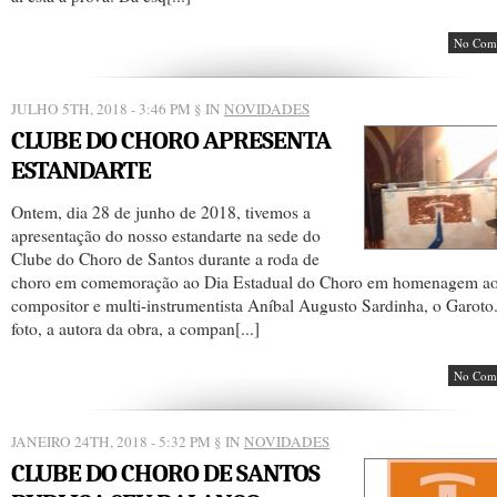
No Com
JULHO 5TH, 2018 - 3:46 PM
§ IN
NOVIDADES
CLUBE DO CHORO APRESENTA
ESTANDARTE
Ontem, dia 28 de junho de 2018, tivemos a
apresentação do nosso estandarte na sede do
Clube do Choro de Santos durante a roda de
choro em comemoração ao Dia Estadual do Choro em homenagem a
compositor e multi-instrumentista Aníbal Augusto Sardinha, o Garoto
foto, a autora da obra, a compan[...]
No Com
JANEIRO 24TH, 2018 - 5:32 PM
§ IN
NOVIDADES
CLUBE DO CHORO DE SANTOS