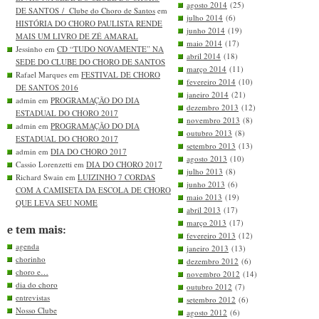
agosto 2014
(25)
DE SANTOS / Clube do Choro de Santos
em
julho 2014
(6)
HISTÓRIA DO CHORO PAULISTA RENDE
junho 2014
(19)
MAIS UM LIVRO DE ZÉ AMARAL
maio 2014
(17)
Jessinho em
CD “TUDO NOVAMENTE” NA
abril 2014
(18)
SEDE DO CLUBE DO CHORO DE SANTOS
março 2014
(11)
Rafael Marques em
FESTIVAL DE CHORO
fevereiro 2014
(10)
DE SANTOS 2016
janeiro 2014
(21)
admin em
PROGRAMAÇÃO DO DIA
dezembro 2013
(12)
ESTADUAL DO CHORO 2017
novembro 2013
(8)
admin em
PROGRAMAÇÃO DO DIA
outubro 2013
(8)
ESTADUAL DO CHORO 2017
setembro 2013
(13)
admin em
DIA DO CHORO 2017
agosto 2013
(10)
Cassio Lorenzetti em
DIA DO CHORO 2017
julho 2013
(8)
Richard Swain em
LUIZINHO 7 CORDAS
junho 2013
(6)
COM A CAMISETA DA ESCOLA DE CHORO
maio 2013
(19)
QUE LEVA SEU NOME
abril 2013
(17)
março 2013
(17)
e tem mais:
fevereiro 2013
(12)
agenda
janeiro 2013
(13)
chorinho
dezembro 2012
(6)
choro e…
novembro 2012
(14)
dia do choro
outubro 2012
(7)
entrevistas
setembro 2012
(6)
Nosso Clube
agosto 2012
(6)