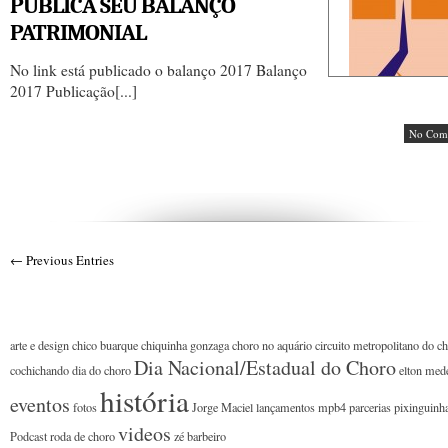
PUBLICA SEU BALANÇO
PATRIMONIAL
No link está publicado o balanço 2017 Balanço
2017 Publicação[...]
No Com
← Previous Entries
arte e design
chico buarque
chiquinha gonzaga
choro no aquário
circuito metropolitano do c
Dia Nacional/Estadual do Choro
cochichando
dia do choro
elton med
história
eventos
fotos
Jorge Maciel
lançamentos
mpb4
parcerias
pixinguinh
videos
Podcast
roda de choro
zé barbeiro