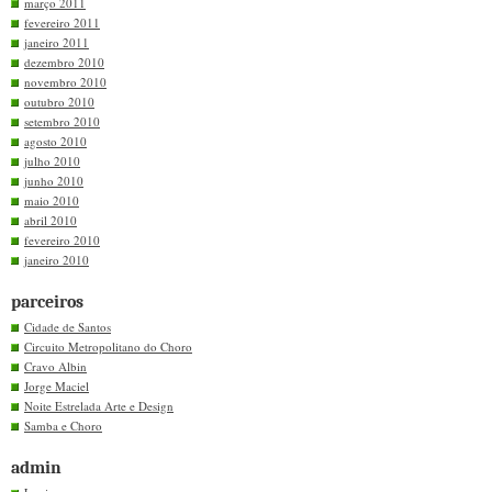
março 2011
fevereiro 2011
janeiro 2011
dezembro 2010
novembro 2010
outubro 2010
setembro 2010
agosto 2010
julho 2010
junho 2010
maio 2010
abril 2010
fevereiro 2010
janeiro 2010
parceiros
Cidade de Santos
Circuito Metropolitano do Choro
Cravo Albin
Jorge Maciel
Noite Estrelada Arte e Design
Samba e Choro
admin