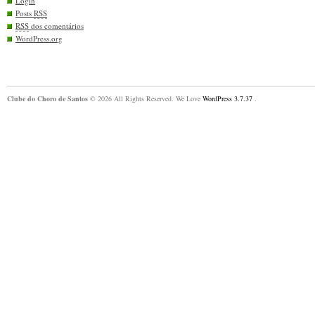
Login
Posts
RSS
RSS
dos comentários
WordPress.org
Clube do Choro de Santos
© 2026 All Rights Reserved. We Love
WordPress 3.7.37
.