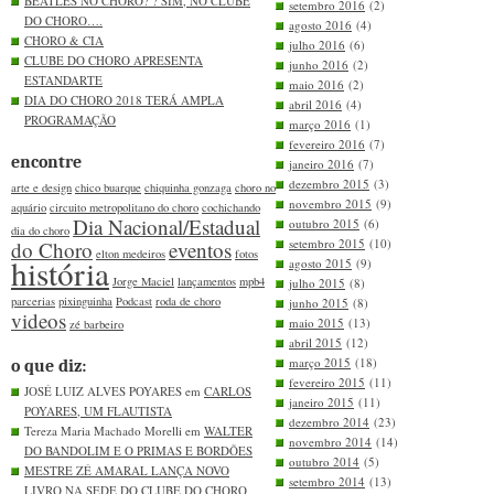
BEATLES NO CHORO? ? SIM, NO CLUBE
setembro 2016
(2)
DO CHORO….
agosto 2016
(4)
CHORO & CIA
julho 2016
(6)
CLUBE DO CHORO APRESENTA
junho 2016
(2)
ESTANDARTE
maio 2016
(2)
DIA DO CHORO 2018 TERÁ AMPLA
abril 2016
(4)
PROGRAMAÇÃO
março 2016
(1)
fevereiro 2016
(7)
encontre
janeiro 2016
(7)
dezembro 2015
(3)
arte e design
chico buarque
chiquinha gonzaga
choro no
novembro 2015
(9)
aquário
circuito metropolitano do choro
cochichando
Dia Nacional/Estadual
outubro 2015
(6)
dia do choro
setembro 2015
(10)
do Choro
eventos
elton medeiros
fotos
história
agosto 2015
(9)
Jorge Maciel
lançamentos
mpb4
julho 2015
(8)
parcerias
pixinguinha
Podcast
roda de choro
junho 2015
(8)
videos
maio 2015
(13)
zé barbeiro
abril 2015
(12)
março 2015
(18)
o que diz:
fevereiro 2015
(11)
JOSÉ LUIZ ALVES POYARES em
CARLOS
janeiro 2015
(11)
POYARES, UM FLAUTISTA
dezembro 2014
(23)
Tereza Maria Machado Morelli em
WALTER
novembro 2014
(14)
DO BANDOLIM E O PRIMAS E BORDÕES
outubro 2014
(5)
MESTRE ZÉ AMARAL LANÇA NOVO
setembro 2014
(13)
LIVRO NA SEDE DO CLUBE DO CHORO