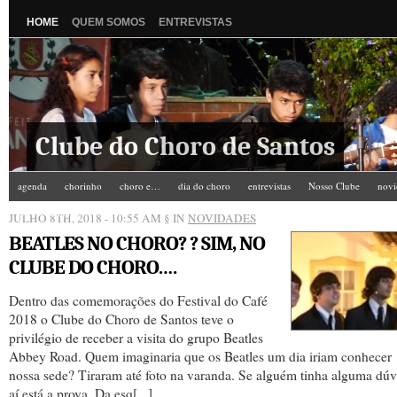
HOME
QUEM SOMOS
ENTREVISTAS
Clube do Choro de Santos
agenda
chorinho
choro e…
dia do choro
entrevistas
Nosso Clube
novi
Zé do Camarim
JULHO 8TH, 2018 - 10:55 AM
§ IN
NOVIDADES
BEATLES NO CHORO? ? SIM, NO
CLUBE DO CHORO….
Dentro das comemorações do Festival do Café
2018 o Clube do Choro de Santos teve o
privilégio de receber a visita do grupo Beatles
Abbey Road. Quem imaginaria que os Beatles um dia iriam conhecer
nossa sede? Tiraram até foto na varanda. Se alguém tinha alguma dúv
aí está a prova. Da esq[...]