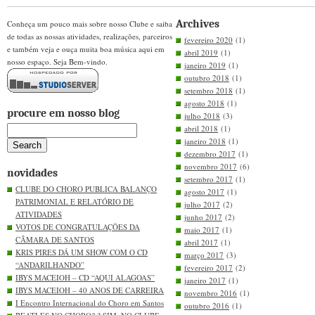
Archives
Conheça um pouco mais sobre nosso Clube e saiba
de todas as nossas atividades, realizações, parceiros
fevereiro 2020
(1)
e também veja e ouça muita boa música aqui em
abril 2019
(1)
nosso espaço. Seja Bem-vindo.
janeiro 2019
(1)
outubro 2018
(1)
setembro 2018
(1)
agosto 2018
(1)
procure em nosso blog
julho 2018
(3)
abril 2018
(1)
janeiro 2018
(1)
dezembro 2017
(1)
novembro 2017
(6)
novidades
setembro 2017
(1)
CLUBE DO CHORO PUBLICA BALANÇO
agosto 2017
(1)
PATRIMONIAL E RELATÓRIO DE
julho 2017
(2)
ATIVIDADES
junho 2017
(2)
VOTOS DE CONGRATULAÇÕES DA
maio 2017
(1)
CÂMARA DE SANTOS
abril 2017
(1)
KRIS PIRES DÁ UM SHOW COM O CD
março 2017
(3)
“ANDARILHANDO”
fevereiro 2017
(2)
IBYS MACEIOH – CD “AQUI ALAGOAS”
janeiro 2017
(1)
IBYS MACEIOH – 40 ANOS DE CARREIRA
novembro 2016
(1)
I Encontro Internacional do Choro em Santos
outubro 2016
(1)