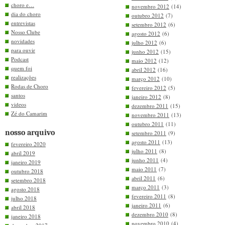
choro e…
novembro 2012
(14)
dia do choro
outubro 2012
(7)
entrevistas
setembro 2012
(6)
Nosso Clube
agosto 2012
(6)
novidades
julho 2012
(6)
para ouvir
junho 2012
(15)
Podcast
maio 2012
(12)
quem foi
abril 2012
(16)
realizações
março 2012
(10)
Rodas de Choro
fevereiro 2012
(5)
santos
janeiro 2012
(8)
videos
dezembro 2011
(15)
Zé do Camarim
novembro 2011
(13)
outubro 2011
(11)
nosso arquivo
setembro 2011
(9)
agosto 2011
(13)
fevereiro 2020
julho 2011
(8)
abril 2019
junho 2011
(4)
janeiro 2019
maio 2011
(7)
outubro 2018
abril 2011
(6)
setembro 2018
março 2011
(3)
agosto 2018
fevereiro 2011
(8)
julho 2018
janeiro 2011
(6)
abril 2018
dezembro 2010
(8)
janeiro 2018
novembro 2010
(4)