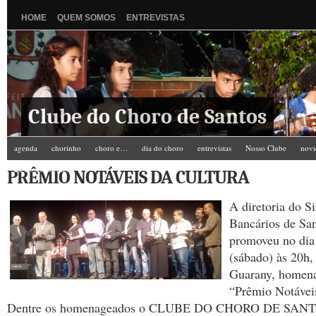
HOME
QUEM SOMOS
ENTREVISTAS
Clube do Choro de Santos
agenda
chorinho
choro e…
dia do choro
entrevistas
Nosso Clube
novi
Zé do Camarim
PRÊMIO NOTÁVEIS DA CULTURA
A diretoria do S
Bancários de Sa
promoveu no dia
(sábado) às 20h,
Guarany, homena
“Prêmio Notáveis
Dentre os homenageados o CLUBE DO CHORO DE SANT