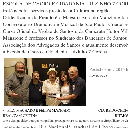
ESCOLA DE CHORO E CIDADANIA LUIZINHO 7 CORD
troféus pelos serviços prestados à Cultura na região.
O idealizador do Prêmio é o Maestro Antonio Manzione fo
Conservatório Dramático e Musical de São Paulo. Criador e
Curso Oficial de Violão de Santos e da Camerata Heitor Vil
Manzione é professor no Sindicato dos Bancários de Santos
Associação dos Advogados de Santos e atualmente desenvol
a Escola de Choro e Cidadania Luizinho 7 Cordas.
Posted
03 nov 2015
b
novidades
←
FILÓ MACHADO E FELIPE MACHADO
CLUBE DO CHOR
REALIZAM OFICINA
RITMOS
arte e design
chico buarque
chiquinha gonzaga
choro no aquário
circuito metropolitano do c
Dia Nacional/Estadual do Choro
cochichando
dia do choro
elton med