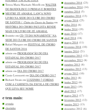
POYARES, UM FLAUTISTA
dezembro 2014
(23)
Tereza Maria Machado Morelli em
WALTER
novembro 2014
(14)
DO BANDOLIM E O PRIMAS E BORDÕES
outubro 2014
(5)
MESTRE ZÉ AMARAL LANÇA NOVO
setembro 2014
(13)
LIVRO NA SEDE DO CLUBE DO CHORO
agosto 2014
(25)
DE SANTOS / Clube do Choro de Santos
em
julho 2014
(6)
HISTÓRIA DO CHORO PAULISTA RENDE
junho 2014
(19)
MAIS UM LIVRO DE ZÉ AMARAL
maio 2014
(17)
Jessinho em
CD “TUDO NOVAMENTE” NA
abril 2014
(18)
SEDE DO CLUBE DO CHORO DE SANTOS
março 2014
(11)
Rafael Marques em
FESTIVAL DE CHORO
fevereiro 2014
(10)
DE SANTOS 2016
janeiro 2014
(21)
admin em
PROGRAMAÇÃO DO DIA
dezembro 2013
(12)
ESTADUAL DO CHORO 2017
novembro 2013
(8)
admin em
PROGRAMAÇÃO DO DIA
outubro 2013
(8)
ESTADUAL DO CHORO 2017
setembro 2013
(13)
admin em
DIA DO CHORO 2017
agosto 2013
(10)
Cassio Lorenzetti em
DIA DO CHORO 2017
julho 2013
(8)
Richard Swain em
LUIZINHO 7 CORDAS
junho 2013
(6)
COM A CAMISETA DA ESCOLA DE CHORO
maio 2013
(19)
QUE LEVA SEU NOME
abril 2013
(17)
março 2013
(17)
e tem mais:
fevereiro 2013
(12)
agenda
janeiro 2013
(13)
chorinho
dezembro 2012
(6)