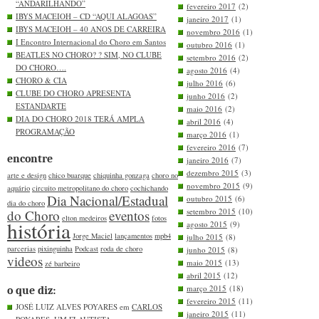
“ANDARILHANDO”
fevereiro 2017
(2)
IBYS MACEIOH – CD “AQUI ALAGOAS”
janeiro 2017
(1)
IBYS MACEIOH – 40 ANOS DE CARREIRA
novembro 2016
(1)
I Encontro Internacional do Choro em Santos
outubro 2016
(1)
BEATLES NO CHORO? ? SIM, NO CLUBE
setembro 2016
(2)
DO CHORO….
agosto 2016
(4)
CHORO & CIA
julho 2016
(6)
CLUBE DO CHORO APRESENTA
junho 2016
(2)
ESTANDARTE
maio 2016
(2)
DIA DO CHORO 2018 TERÁ AMPLA
abril 2016
(4)
PROGRAMAÇÃO
março 2016
(1)
fevereiro 2016
(7)
encontre
janeiro 2016
(7)
dezembro 2015
(3)
arte e design
chico buarque
chiquinha gonzaga
choro no
novembro 2015
(9)
aquário
circuito metropolitano do choro
cochichando
Dia Nacional/Estadual
outubro 2015
(6)
dia do choro
setembro 2015
(10)
do Choro
eventos
elton medeiros
fotos
história
agosto 2015
(9)
Jorge Maciel
lançamentos
mpb4
julho 2015
(8)
parcerias
pixinguinha
Podcast
roda de choro
junho 2015
(8)
videos
maio 2015
(13)
zé barbeiro
abril 2015
(12)
março 2015
(18)
o que diz:
fevereiro 2015
(11)
JOSÉ LUIZ ALVES POYARES em
CARLOS
janeiro 2015
(11)