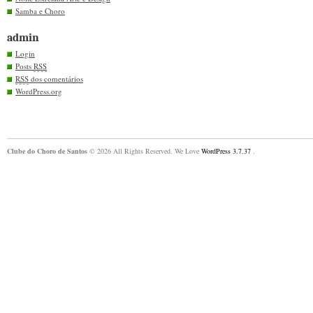
Samba e Choro
admin
Login
Posts
RSS
RSS
dos comentários
WordPress.org
Clube do Choro de Santos
© 2026 All Rights Reserved. We Love
WordPress 3.7.37
.