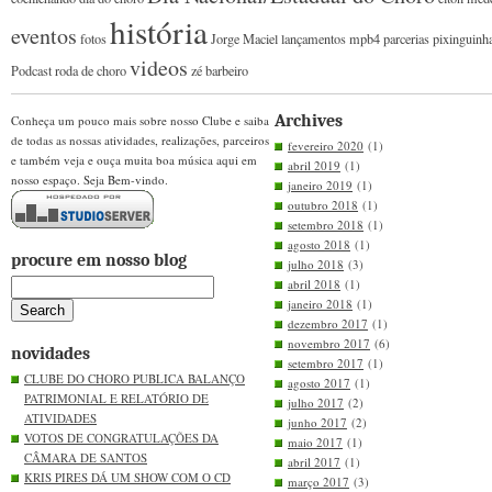
história
eventos
fotos
Jorge Maciel
lançamentos
mpb4
parcerias
pixinguinh
videos
Podcast
roda de choro
zé barbeiro
Archives
Conheça um pouco mais sobre nosso Clube e saiba
de todas as nossas atividades, realizações, parceiros
fevereiro 2020
(1)
e também veja e ouça muita boa música aqui em
abril 2019
(1)
nosso espaço. Seja Bem-vindo.
janeiro 2019
(1)
outubro 2018
(1)
setembro 2018
(1)
agosto 2018
(1)
procure em nosso blog
julho 2018
(3)
abril 2018
(1)
janeiro 2018
(1)
dezembro 2017
(1)
novembro 2017
(6)
novidades
setembro 2017
(1)
CLUBE DO CHORO PUBLICA BALANÇO
agosto 2017
(1)
PATRIMONIAL E RELATÓRIO DE
julho 2017
(2)
ATIVIDADES
junho 2017
(2)
VOTOS DE CONGRATULAÇÕES DA
maio 2017
(1)
CÂMARA DE SANTOS
abril 2017
(1)
KRIS PIRES DÁ UM SHOW COM O CD
março 2017
(3)