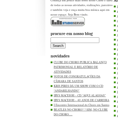
Ar
Conheça um pouco mais sobre nosso Clube e saiba
de todas as nossas atividades, realizações, parceiros
e também veja e ouça muita boa música aqui em
nosso espaço. Seja Bem-vindo.
procure em nosso blog
novidades
CLUBE DO CHORO PUBLICA BALANÇO
PATRIMONIAL E RELATÓRIO DE
ATIVIDADES
VOTOS DE CONGRATULAÇÕES DA
CÂMARA DE SANTOS
KRIS PIRES DÁ UM SHOW COM O CD
“ANDARILHANDO”
IBYS MACEIOH – CD “AQUI ALAGOAS”
IBYS MACEIOH – 40 ANOS DE CARREIRA
I Encontro Internacional do Choro em Santos
BEATLES NO CHORO? ? SIM, NO CLUBE
DO CHORO….