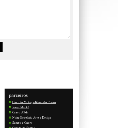
parceiros
Circuito Metropolitano do Choro
Jorge Maciel
Cravo Albin
Noite Estrelada Arte e Design
Samba e Choro
Cidade de Santos