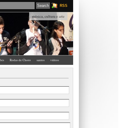
RSS
música, cultura e arte
ções
Rodas de Choro
santos
videos