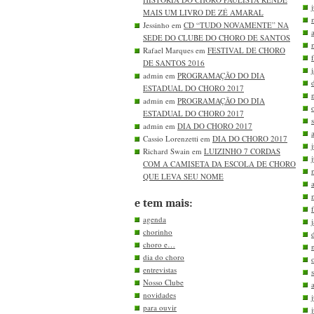
MAIS UM LIVRO DE ZÉ AMARAL
Jessinho em
CD “TUDO NOVAMENTE” NA
SEDE DO CLUBE DO CHORO DE SANTOS
Rafael Marques em
FESTIVAL DE CHORO
DE SANTOS 2016
admin em
PROGRAMAÇÃO DO DIA
ESTADUAL DO CHORO 2017
admin em
PROGRAMAÇÃO DO DIA
ESTADUAL DO CHORO 2017
admin em
DIA DO CHORO 2017
Cassio Lorenzetti em
DIA DO CHORO 2017
Richard Swain em
LUIZINHO 7 CORDAS
COM A CAMISETA DA ESCOLA DE CHORO
QUE LEVA SEU NOME
e tem mais:
agenda
chorinho
choro e…
dia do choro
entrevistas
Nosso Clube
novidades
para ouvir