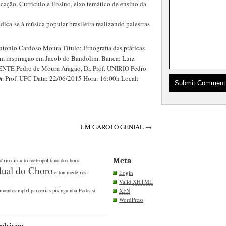
cação, Currículo e Ensino, eixo temático de ensino da
dica-se à música popular brasileira realizando palestras
ntonio Cardoso Moura Título: Etnografia das práticas
com inspiração em Jacob do Bandolim. Banca: Luiz
ENTE Pedro de Moura Aragão, Dr. Prof. UNIRIO Pedro
Dr. Prof. UFC Data: 22/06/2015 Hora: 16:00h Local:
UM GAROTO GENIAL
→
Meta
uário
circuito metropolitano do choro
dual do Choro
elton medeiros
Login
Valid
XHTML
amentos
mpb4
parcerias
pixinguinha
Podcast
XFN
WordPress