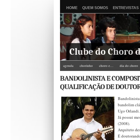
HOME
QUEM SOMOS
ENTREVISTAS
Clube do Choro d
agenda
chorinho
choro e…
dia do choro
Zé do Camarim
BANDOLINISTA E COMPOSI
QUALIFICAÇÃO DE DOUTO
Bandolinista
bandolim clá
Ugo Orlandi.
Já possui me
(2008).
Arquiteto de
É doutorando