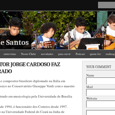
e Santos
entrevistas
Nosso Clube
novidades
para ouvir
Podcast
quem foi
realiza
TOR JORGE CARDOSO FAZ
YOUR COMMENT
RADO
Name
 e compositor brasileiro diplomado na Itália em
ssico no Conservatório Giuseppe Verdi com o maestro
Mail
strado em musicologia pela Universidade de Brasília
Website
sde 1994, é funcionário dos Correios desde 1997.
 na Universidade Federal do Ceará na linha de