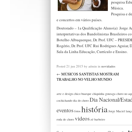
pesquisa Edu
Música.
Pesquisa e de
e concertos em vários países.
Doutorado – 1a Qualificação Aluno(a): Jorge A
interpretativas dos Bandolinistas Brasileiros 
Botelho Albuquerque, Dr. Prof. UFC – PRESID
Rogério, Dr. Prof. UFC Rui Rodrigues Aguiar, 
Sala da Linha Educação, Currículo e Ensino.
Posted
21 jun 2015
by admin
in
novidades
←
MÚSICOS SANTISTAS MOSTRAM
TRABALHO NO VELHO MUNDO
arte e design
chico buarque
chiquinha gonzaga
choro no aq
Dia Nacional/Esta
cochichando
dia do choro
história
eventos
fotos
Jorge Maciel
lanç
videos
roda de choro
zé barbeiro