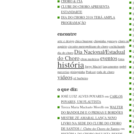
CHORO & CIA
CLUBE DO CHORO APRESENTA
ESTANDARTE
DIA DO CHORO 2018 TERÁ AMPLA
PROGRAMAÇÃO
encontre
arte e design
chico buarque
chiquinha gonzaga
choro no
aquário
circuito metropolitano do choro
cochichando
Dia Nacional/Estadual
dia do choro
do Choro
eventos
elton medeiros
fotos
história
Jorge Maciel
lançamentos
mpb4
parcerias
pixinguinha
Podcast
roda de choro
videos
zé barbeiro
o que diz:
JOSÉ LUIZ ALVES POYARES em
CARLOS
POYARES, UM FLAUTISTA
Tereza Maria Machado Morelli em
WALTER
DO BANDOLIM E O PRIMAS E BORDÕES
MESTRE ZÉ AMARAL LANÇA NOVO
LIVRO NA SEDE DO CLUBE DO CHORO
DE SANTOS / Clube do Choro de Santos
em
HISTÓRIA DO CHORO PAULISTA RENDE