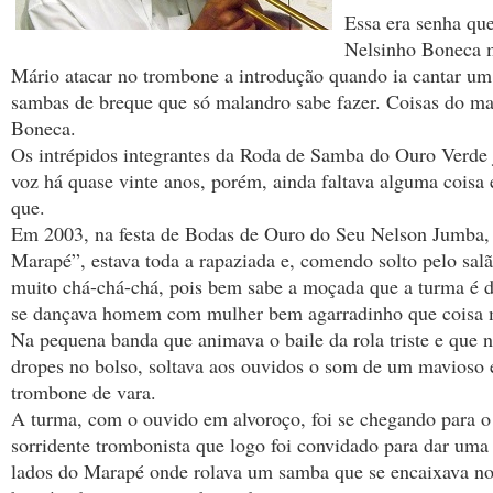
Essa era senha qu
Nelsinho Boneca 
Mário atacar no trombone a introdução quando ia cantar um
sambas de breque que só malandro sabe fazer. Coisas do m
Boneca.
Os intrépidos integrantes da Roda de Samba do Ouro Verde 
voz há quase vinte anos, porém, ainda faltava alguma coisa 
que.
Em 2003, na festa de Bodas de Ouro do Seu Nelson Jumba,
Marapé”, estava toda a rapaziada e, comendo solto pelo salã
muito chá-chá-chá, pois bem sabe a moçada que a turma é
se dançava homem com mulher bem agarradinho que coisa 
Na pequena banda que animava o baile da rola triste e que 
dropes no bolso, soltava aos ouvidos o som de um mavioso
trombone de vara.
A turma, com o ouvido em alvoroço, foi se chegando para o
sorridente trombonista que logo foi convidado para dar uma 
lados do Marapé onde rolava um samba que se encaixava no