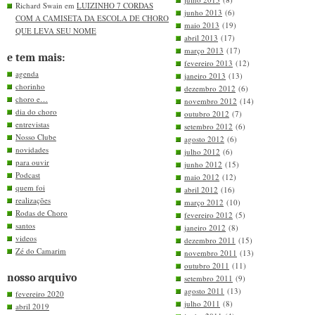
Richard Swain em
LUIZINHO 7 CORDAS
junho 2013
(6)
COM A CAMISETA DA ESCOLA DE CHORO
maio 2013
(19)
QUE LEVA SEU NOME
abril 2013
(17)
março 2013
(17)
e tem mais:
fevereiro 2013
(12)
agenda
janeiro 2013
(13)
chorinho
dezembro 2012
(6)
choro e…
novembro 2012
(14)
dia do choro
outubro 2012
(7)
entrevistas
setembro 2012
(6)
Nosso Clube
agosto 2012
(6)
novidades
julho 2012
(6)
para ouvir
junho 2012
(15)
Podcast
maio 2012
(12)
quem foi
abril 2012
(16)
realizações
março 2012
(10)
Rodas de Choro
fevereiro 2012
(5)
santos
janeiro 2012
(8)
videos
dezembro 2011
(15)
Zé do Camarim
novembro 2011
(13)
outubro 2011
(11)
nosso arquivo
setembro 2011
(9)
agosto 2011
(13)
fevereiro 2020
julho 2011
(8)
abril 2019