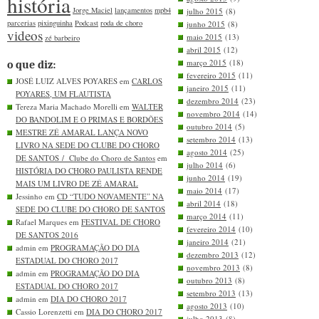
história
Jorge Maciel
lançamentos
mpb4
julho 2015
(8)
parcerias
pixinguinha
Podcast
roda de choro
junho 2015
(8)
videos
maio 2015
(13)
zé barbeiro
abril 2015
(12)
março 2015
(18)
o que diz:
fevereiro 2015
(11)
JOSÉ LUIZ ALVES POYARES em
CARLOS
janeiro 2015
(11)
POYARES, UM FLAUTISTA
dezembro 2014
(23)
Tereza Maria Machado Morelli em
WALTER
novembro 2014
(14)
DO BANDOLIM E O PRIMAS E BORDÕES
outubro 2014
(5)
MESTRE ZÉ AMARAL LANÇA NOVO
setembro 2014
(13)
LIVRO NA SEDE DO CLUBE DO CHORO
agosto 2014
(25)
DE SANTOS / Clube do Choro de Santos
em
julho 2014
(6)
HISTÓRIA DO CHORO PAULISTA RENDE
junho 2014
(19)
MAIS UM LIVRO DE ZÉ AMARAL
maio 2014
(17)
Jessinho em
CD “TUDO NOVAMENTE” NA
abril 2014
(18)
SEDE DO CLUBE DO CHORO DE SANTOS
março 2014
(11)
Rafael Marques em
FESTIVAL DE CHORO
fevereiro 2014
(10)
DE SANTOS 2016
janeiro 2014
(21)
admin em
PROGRAMAÇÃO DO DIA
dezembro 2013
(12)
ESTADUAL DO CHORO 2017
novembro 2013
(8)
admin em
PROGRAMAÇÃO DO DIA
outubro 2013
(8)
ESTADUAL DO CHORO 2017
setembro 2013
(13)
admin em
DIA DO CHORO 2017
agosto 2013
(10)
Cassio Lorenzetti em
DIA DO CHORO 2017
julho 2013
(8)