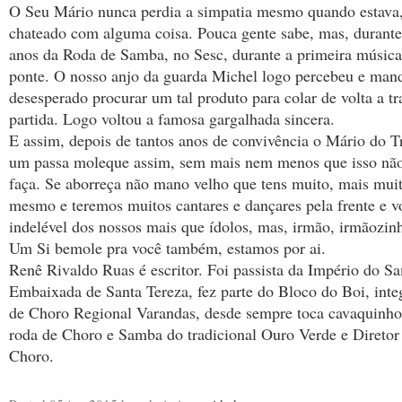
O Seu Mário nunca perdia a simpatia mesmo quando estava, 
chateado com alguma coisa. Pouca gente sabe, mas, durant
anos da Roda de Samba, no Sesc, durante a primeira música
ponte. O nosso anjo da guarda Michel logo percebeu e ma
desesperado procurar um tal produto para colar de volta a tr
partida. Logo voltou a famosa gargalhada sincera.
E assim, depois de tantos anos de convivência o Mário do 
um passa moleque assim, sem mais nem menos que isso não 
faça. Se aborreça não mano velho que tens muito, mais muit
mesmo e teremos muitos cantares e dançares pela frente e vo
indelével dos nossos mais que ídolos, mas, irmão, irmãozin
Um Si bemole pra você também, estamos por ai.
Renê Rivaldo Ruas é escritor. Foi passista da Império do S
Embaixada de Santa Tereza, fez parte do Bloco do Boi, inte
de Choro Regional Varandas, desde sempre toca cavaquinho 
roda de Choro e Samba do tradicional Ouro Verde e Diretor
Choro.