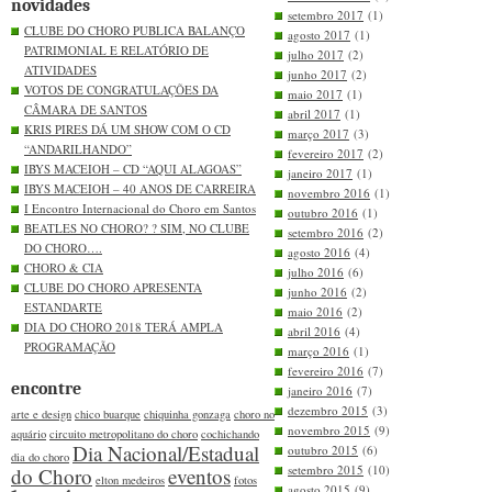
novidades
setembro 2017
(1)
CLUBE DO CHORO PUBLICA BALANÇO
agosto 2017
(1)
PATRIMONIAL E RELATÓRIO DE
julho 2017
(2)
ATIVIDADES
junho 2017
(2)
VOTOS DE CONGRATULAÇÕES DA
maio 2017
(1)
CÂMARA DE SANTOS
abril 2017
(1)
KRIS PIRES DÁ UM SHOW COM O CD
março 2017
(3)
“ANDARILHANDO”
fevereiro 2017
(2)
IBYS MACEIOH – CD “AQUI ALAGOAS”
janeiro 2017
(1)
IBYS MACEIOH – 40 ANOS DE CARREIRA
novembro 2016
(1)
I Encontro Internacional do Choro em Santos
outubro 2016
(1)
BEATLES NO CHORO? ? SIM, NO CLUBE
setembro 2016
(2)
DO CHORO….
agosto 2016
(4)
CHORO & CIA
julho 2016
(6)
CLUBE DO CHORO APRESENTA
junho 2016
(2)
ESTANDARTE
maio 2016
(2)
DIA DO CHORO 2018 TERÁ AMPLA
abril 2016
(4)
PROGRAMAÇÃO
março 2016
(1)
fevereiro 2016
(7)
encontre
janeiro 2016
(7)
dezembro 2015
(3)
arte e design
chico buarque
chiquinha gonzaga
choro no
novembro 2015
(9)
aquário
circuito metropolitano do choro
cochichando
Dia Nacional/Estadual
outubro 2015
(6)
dia do choro
setembro 2015
(10)
do Choro
eventos
elton medeiros
fotos
agosto 2015
(9)