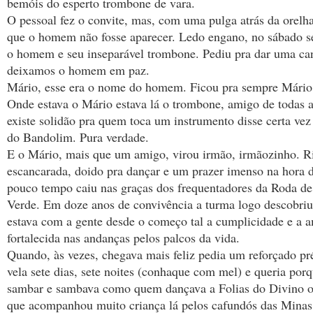
bemóis do esperto trombone de vara.
O pessoal fez o convite, mas, com uma pulga atrás da orelh
que o homem não fosse aparecer. Ledo engano, no sábado se
o homem e seu inseparável trombone. Pediu pra dar uma ca
deixamos o homem em paz.
Mário, esse era o nome do homem. Ficou pra sempre Mári
Onde estava o Mário estava lá o trombone, amigo de todas 
existe solidão pra quem toca um instrumento disse certa ve
do Bandolim. Pura verdade.
E o Mário, mais que um amigo, virou irmão, irmãozinho. R
escancarada, doido pra dançar e um prazer imenso na hora 
pouco tempo caiu nas graças dos frequentadores da Roda 
Verde. Em doze anos de convivência a turma logo descobriu
estava com a gente desde o começo tal a cumplicidade e a 
fortalecida nas andanças pelos palcos da vida.
Quando, às vezes, chegava mais feliz pedia um reforçado pr
vela sete dias, sete noites (conhaque com mel) e queria por
sambar e sambava como quem dançava a Folias do Divino o
que acompanhou muito criança lá pelos cafundós das Minas