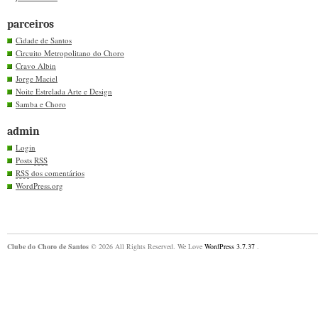
parceiros
Cidade de Santos
Circuito Metropolitano do Choro
Cravo Albin
Jorge Maciel
Noite Estrelada Arte e Design
Samba e Choro
admin
Login
Posts
RSS
RSS
dos comentários
WordPress.org
Clube do Choro de Santos
© 2026 All Rights Reserved. We Love
WordPress 3.7.37
.