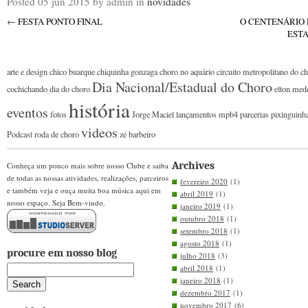
Posted
05 jun 2015
by admin
in
novidades
←
FESTA PONTO FINAL
O CENTENÁRIO 
EST
arte e design
chico buarque
chiquinha gonzaga
choro no aquário
circuito metropolitano do c
Dia Nacional/Estadual do Choro
cochichando
dia do choro
elton med
história
eventos
fotos
Jorge Maciel
lançamentos
mpb4
parcerias
pixinguinh
videos
Podcast
roda de choro
zé barbeiro
Archives
Conheça um pouco mais sobre nosso Clube e saiba
de todas as nossas atividades, realizações, parceiros
fevereiro 2020
(1)
e também veja e ouça muita boa música aqui em
abril 2019
(1)
nosso espaço. Seja Bem-vindo.
janeiro 2019
(1)
outubro 2018
(1)
setembro 2018
(1)
agosto 2018
(1)
procure em nosso blog
julho 2018
(3)
abril 2018
(1)
janeiro 2018
(1)
dezembro 2017
(1)
novembro 2017
(6)