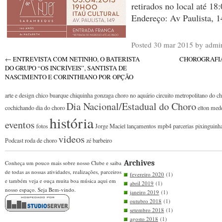
retirados no local até 18
Endereço: Av Paulista, 1
Posted
30 mar 2015
by admi
←
ENTREVISTA COM NETINHO, O BATERISTA
CHOROGRAFI
DO GRUPO “OS INCRÍVEIS”, SANTISTA DE
NASCIMENTO E CORINTHIANO POR OPÇÃO
arte e design
chico buarque
chiquinha gonzaga
choro no aquário
circuito metropolitano do c
Dia Nacional/Estadual do Choro
cochichando
dia do choro
elton med
história
eventos
fotos
Jorge Maciel
lançamentos
mpb4
parcerias
pixinguinh
videos
Podcast
roda de choro
zé barbeiro
Archives
Conheça um pouco mais sobre nosso Clube e saiba
de todas as nossas atividades, realizações, parceiros
fevereiro 2020
(1)
e também veja e ouça muita boa música aqui em
abril 2019
(1)
nosso espaço. Seja Bem-vindo.
janeiro 2019
(1)
outubro 2018
(1)
setembro 2018
(1)
agosto 2018
(1)