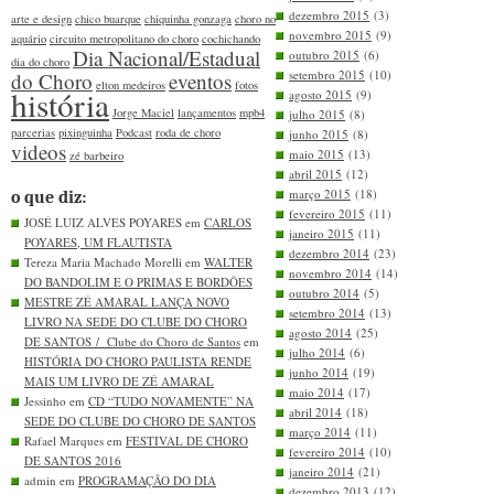
dezembro 2015
(3)
arte e design
chico buarque
chiquinha gonzaga
choro no
novembro 2015
(9)
aquário
circuito metropolitano do choro
cochichando
Dia Nacional/Estadual
outubro 2015
(6)
dia do choro
setembro 2015
(10)
do Choro
eventos
elton medeiros
fotos
história
agosto 2015
(9)
Jorge Maciel
lançamentos
mpb4
julho 2015
(8)
parcerias
pixinguinha
Podcast
roda de choro
junho 2015
(8)
videos
maio 2015
(13)
zé barbeiro
abril 2015
(12)
março 2015
(18)
o que diz:
fevereiro 2015
(11)
JOSÉ LUIZ ALVES POYARES em
CARLOS
janeiro 2015
(11)
POYARES, UM FLAUTISTA
dezembro 2014
(23)
Tereza Maria Machado Morelli em
WALTER
novembro 2014
(14)
DO BANDOLIM E O PRIMAS E BORDÕES
outubro 2014
(5)
MESTRE ZÉ AMARAL LANÇA NOVO
setembro 2014
(13)
LIVRO NA SEDE DO CLUBE DO CHORO
agosto 2014
(25)
DE SANTOS / Clube do Choro de Santos
em
julho 2014
(6)
HISTÓRIA DO CHORO PAULISTA RENDE
junho 2014
(19)
MAIS UM LIVRO DE ZÉ AMARAL
maio 2014
(17)
Jessinho em
CD “TUDO NOVAMENTE” NA
abril 2014
(18)
SEDE DO CLUBE DO CHORO DE SANTOS
março 2014
(11)
Rafael Marques em
FESTIVAL DE CHORO
fevereiro 2014
(10)
DE SANTOS 2016
janeiro 2014
(21)
admin em
PROGRAMAÇÃO DO DIA
dezembro 2013
(12)