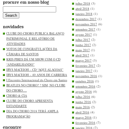
procure em nosso blog
julho 2018
(3)
abril 2018
(1)
janeiro 2018
(1)
dezembro 2017
(1)
novembro 2017
(6)
novidades
setembro 2017
(1)
CLUBE DO CHORO PUBLICA BALANÇO
agosto 2017
(1)
PATRIMONIAL E RELATÓRIO DE
julho 2017
(2)
ATIVIDADES
junho 2017
(2)
VOTOS DE CONGRATULAÇÕES DA
maio 2017
(1)
CÂMARA DE SANTOS
abril 2017
(1)
KRIS PIRES DÁ UM SHOW COM O CD
março 2017
(3)
“ANDARILHANDO”
fevereiro 2017
(2)
IBYS MACEIOH – CD “AQUI ALAGOAS”
janeiro 2017
(1)
IBYS MACEIOH – 40 ANOS DE CARREIRA
novembro 2016
(1)
I Encontro Internacional do Choro em Santos
outubro 2016
(1)
BEATLES NO CHORO? ? SIM, NO CLUBE
setembro 2016
(2)
DO CHORO….
agosto 2016
(4)
CHORO & CIA
julho 2016
(6)
CLUBE DO CHORO APRESENTA
junho 2016
(2)
ESTANDARTE
maio 2016
(2)
DIA DO CHORO 2018 TERÁ AMPLA
abril 2016
(4)
PROGRAMAÇÃO
março 2016
(1)
fevereiro 2016
(7)
encontre
janeiro 2016
(7)