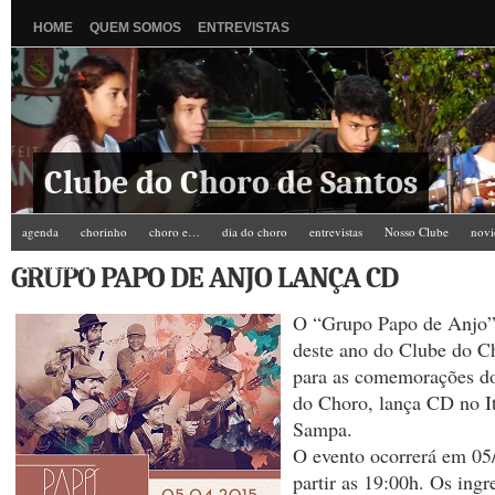
HOME
QUEM SOMOS
ENTREVISTAS
Clube do Choro de Santos
agenda
chorinho
choro e…
dia do choro
entrevistas
Nosso Clube
novi
Zé do Camarim
GRUPO PAPO DE ANJO LANÇA CD
O “Grupo Papo de Anjo”
deste ano do Clube do C
para as comemorações d
do Choro, lança CD no I
Sampa.
O evento ocorrerá em 05
partir as 19:00h. Os ing