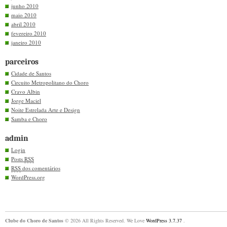
junho 2010
maio 2010
abril 2010
fevereiro 2010
janeiro 2010
parceiros
Cidade de Santos
Circuito Metropolitano do Choro
Cravo Albin
Jorge Maciel
Noite Estrelada Arte e Design
Samba e Choro
admin
Login
Posts
RSS
RSS
dos comentários
WordPress.org
Clube do Choro de Santos
© 2026 All Rights Reserved. We Love
WordPress 3.7.37
.