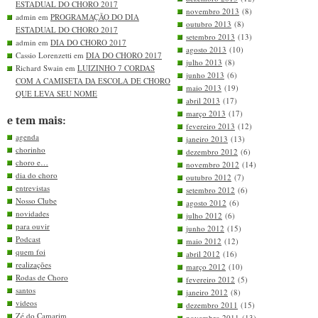
ESTADUAL DO CHORO 2017
novembro 2013
(8)
admin em
PROGRAMAÇÃO DO DIA
outubro 2013
(8)
ESTADUAL DO CHORO 2017
setembro 2013
(13)
admin em
DIA DO CHORO 2017
agosto 2013
(10)
Cassio Lorenzetti em
DIA DO CHORO 2017
julho 2013
(8)
Richard Swain em
LUIZINHO 7 CORDAS
junho 2013
(6)
COM A CAMISETA DA ESCOLA DE CHORO
maio 2013
(19)
QUE LEVA SEU NOME
abril 2013
(17)
março 2013
(17)
e tem mais:
fevereiro 2013
(12)
agenda
janeiro 2013
(13)
chorinho
dezembro 2012
(6)
choro e…
novembro 2012
(14)
dia do choro
outubro 2012
(7)
entrevistas
setembro 2012
(6)
Nosso Clube
agosto 2012
(6)
novidades
julho 2012
(6)
para ouvir
junho 2012
(15)
Podcast
maio 2012
(12)
quem foi
abril 2012
(16)
realizações
março 2012
(10)
Rodas de Choro
fevereiro 2012
(5)
santos
janeiro 2012
(8)
videos
dezembro 2011
(15)
Zé do Camarim
novembro 2011
(13)