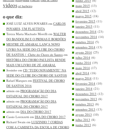
parcerias
pixinguinha
Podcast
roda de choro
junho 2015
(8)
videos
maio 2015
(13)
zé barbeiro
abril 2015
(12)
março 2015
(18)
o que diz:
fevereiro 2015
(11)
JOSÉ LUIZ ALVES POYARES em
CARLOS
janeiro 2015
(11)
POYARES, UM FLAUTISTA
dezembro 2014
(23)
Tereza Maria Machado Morelli em
WALTER
novembro 2014
(14)
DO BANDOLIM E O PRIMAS E BORDÕES
outubro 2014
(5)
MESTRE ZÉ AMARAL LANÇA NOVO
setembro 2014
(13)
LIVRO NA SEDE DO CLUBE DO CHORO
agosto 2014
(25)
DE SANTOS / Clube do Choro de Santos
em
julho 2014
(6)
HISTÓRIA DO CHORO PAULISTA RENDE
junho 2014
(19)
MAIS UM LIVRO DE ZÉ AMARAL
maio 2014
(17)
Jessinho em
CD “TUDO NOVAMENTE” NA
abril 2014
(18)
SEDE DO CLUBE DO CHORO DE SANTOS
março 2014
(11)
Rafael Marques em
FESTIVAL DE CHORO
fevereiro 2014
(10)
DE SANTOS 2016
janeiro 2014
(21)
admin em
PROGRAMAÇÃO DO DIA
dezembro 2013
(12)
ESTADUAL DO CHORO 2017
novembro 2013
(8)
admin em
PROGRAMAÇÃO DO DIA
outubro 2013
(8)
ESTADUAL DO CHORO 2017
setembro 2013
(13)
admin em
DIA DO CHORO 2017
agosto 2013
(10)
Cassio Lorenzetti em
DIA DO CHORO 2017
julho 2013
(8)
Richard Swain em
LUIZINHO 7 CORDAS
junho 2013
(6)
COM A CAMISETA DA ESCOLA DE CHORO