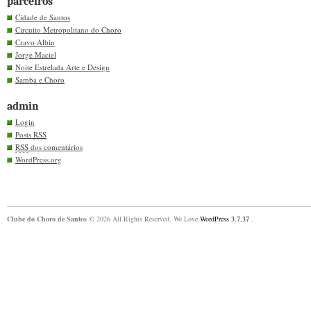
parceiros
Cidade de Santos
Circuito Metropolitano do Choro
Cravo Albin
Jorge Maciel
Noite Estrelada Arte e Design
Samba e Choro
admin
Login
Posts
RSS
RSS
dos comentários
WordPress.org
Clube do Choro de Santos
© 2026 All Rights Reserved. We Love
WordPress 3.7.37
.