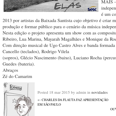
MAIS –
indepen
é um co
2013 por artistas da Baixada Santista cujo objetivo é criar 
produção e formar público para o cenário da música indepen
Nesta edição o projeto apresenta um show com as composito
Ribeiro, Lua Marina, Mayarah Magalhães e Monique da Ro
Com direção musical de Ugo Castro Alves e banda formada
Cancello (teclados), Rodrigo Vilela
(sopros), Glécio Nascimento (baixo), Luciano Rocha (percu
Guedes (bateria).
Abraços
Zé do Camarim
Posted
18 mar 2015
by admin
in
novidades
←
CHARLES DA FLAUTA FAZ APRESENTAÇÃO
EM SÃO PAULO
OU