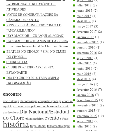
PATRIMONIAL E RELATÓRIO DE
julho 2017
(2)
ATIVIDADES
junho 2017
(2)
VOTOS DE CONGRATULAÇÕES DA
maio 2017
(1)
CÂMARA DE SANTOS
abril 2017
(1)
KRIS PIRES DÁ UM SHOW COM O CD
março 2017
(3)
“ANDARILHANDO”
fevereiro 2017
(2)
IBYS MACEIOH – CD “AQUI ALAGOAS”
janeiro 2017
(1)
IBYS MACEIOH – 40 ANOS DE CARREIRA
novembro 2016
(1)
I Encontro Internacional do Choro em Santos
outubro 2016
(1)
BEATLES NO CHORO? ? SIM, NO CLUBE
setembro 2016
(2)
DO CHORO….
agosto 2016
(4)
CHORO & CIA
julho 2016
(6)
CLUBE DO CHORO APRESENTA
junho 2016
(2)
ESTANDARTE
maio 2016
(2)
DIA DO CHORO 2018 TERÁ AMPLA
abril 2016
(4)
PROGRAMAÇÃO
março 2016
(1)
fevereiro 2016
(7)
encontre
janeiro 2016
(7)
dezembro 2015
(3)
arte e design
chico buarque
chiquinha gonzaga
choro no
novembro 2015
(9)
aquário
circuito metropolitano do choro
cochichando
Dia Nacional/Estadual
outubro 2015
(6)
dia do choro
setembro 2015
(10)
do Choro
eventos
elton medeiros
fotos
história
agosto 2015
(9)
Jorge Maciel
lançamentos
mpb4
julho 2015
(8)