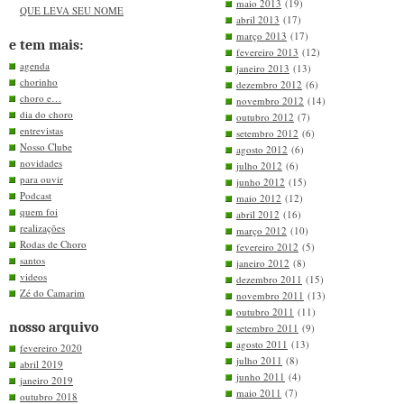
maio 2013
(19)
QUE LEVA SEU NOME
abril 2013
(17)
março 2013
(17)
e tem mais:
fevereiro 2013
(12)
agenda
janeiro 2013
(13)
chorinho
dezembro 2012
(6)
choro e…
novembro 2012
(14)
dia do choro
outubro 2012
(7)
entrevistas
setembro 2012
(6)
Nosso Clube
agosto 2012
(6)
novidades
julho 2012
(6)
para ouvir
junho 2012
(15)
Podcast
maio 2012
(12)
quem foi
abril 2012
(16)
realizações
março 2012
(10)
Rodas de Choro
fevereiro 2012
(5)
santos
janeiro 2012
(8)
videos
dezembro 2011
(15)
Zé do Camarim
novembro 2011
(13)
outubro 2011
(11)
nosso arquivo
setembro 2011
(9)
agosto 2011
(13)
fevereiro 2020
julho 2011
(8)
abril 2019
junho 2011
(4)
janeiro 2019
maio 2011
(7)
outubro 2018