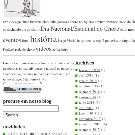
arte e design
chico buarque
chiquinha gonzaga
choro no aquário
circuito metropolitano do c
Dia Nacional/Estadual do Choro
cochichando
dia do choro
elton med
história
eventos
fotos
Jorge Maciel
lançamentos
mpb4
parcerias
pixinguinh
videos
Podcast
roda de choro
zé barbeiro
Archives
Conheça um pouco mais sobre nosso Clube e saiba
de todas as nossas atividades, realizações, parceiros
fevereiro 2020
(1)
e também veja e ouça muita boa música aqui em
abril 2019
(1)
nosso espaço. Seja Bem-vindo.
janeiro 2019
(1)
outubro 2018
(1)
setembro 2018
(1)
agosto 2018
(1)
procure em nosso blog
julho 2018
(3)
abril 2018
(1)
janeiro 2018
(1)
dezembro 2017
(1)
novembro 2017
(6)
novidades
setembro 2017
(1)
CLUBE DO CHORO PUBLICA BALANÇO
agosto 2017
(1)