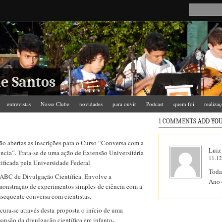
e Santos
entrevistas
Nosso Clube
novidades
para ouvir
Podcast
quem foi
realiza
1 COMMENTS
ADD YOU
ão abertas as inscrições para o Curso “Conversa com a
Luiz
ncia”. Trata-se de uma ação de Extensão Universitária
11.12
tificada pela Universidade Federal
Toda
ABC de Divulgação Científica. Envolve a
Ano 
onstração de experimentos simples de ciência com a
sequente conversa com cientistas.
cura-se através desta proposta o início de uma
ansão da divulgação científica em infanto-