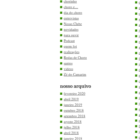
chorinho
choro e…
dia do choro
entrevistas
Nosso Clube
novidades
para ouvir
Podcast
quem foi
realizações
Rodas de Choro
santos
videos
Zé do Camarim
nosso arquivo
fevereiro 2020
abril 2019
janeiro 2019
outubro 2018
setembro 2018
agosto 2018
julho 2018
abril 2018
janeiro 2018