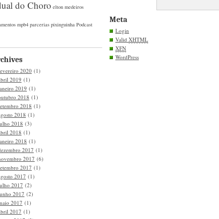
dual do Choro
elton medeiros
Meta
amentos
mpb4
parcerias
pixinguinha
Podcast
Login
Valid
XHTML
XFN
WordPress
chives
fevereiro 2020
(1)
abril 2019
(1)
janeiro 2019
(1)
outubro 2018
(1)
setembro 2018
(1)
agosto 2018
(1)
julho 2018
(3)
abril 2018
(1)
janeiro 2018
(1)
dezembro 2017
(1)
novembro 2017
(6)
setembro 2017
(1)
agosto 2017
(1)
julho 2017
(2)
junho 2017
(2)
maio 2017
(1)
abril 2017
(1)