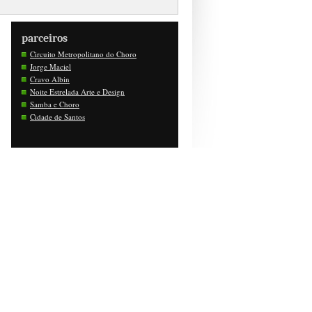
parceiros
Circuito Metropolitano do Choro
Jorge Maciel
Cravo Albin
Noite Estrelada Arte e Design
Samba e Choro
Cidade de Santos