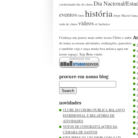
Dia Nacional/Esta
cochichando
dia do choro
história
eventos
fotos
Jorge Maciel
lanç
videos
roda de choro
zé barbeiro
Ar
Conheça um pouco mais sobre nosso Clube e saiba
de todas as nossas atividades, realizações, parceiros
e também veja e ouça muita boa música aqui em
nosso espaço. Seja Bem-vindo.
procure em nosso blog
novidades
CLUBE DO CHORO PUBLICA BALANÇO
PATRIMONIAL E RELATÓRIO DE
ATIVIDADES
VOTOS DE CONGRATULAÇÕES DA
CÂMARA DE SANTOS
KRIS PIRES DÁ UM SHOW COM O CD