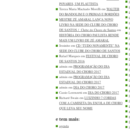
POYARES, UM FLAUTISTA
Tereza Maria Machado Morelli em
WALTER
DO BANDOLIM E O PRIMAS E BORDÕES
MESTRE ZÉ AMARAL LANÇA NOVO
LIVRO NA SEDE DO CLUBE DO CHORO
DE SANTOS / Clube do Choro de Santos
em
HISTÓRIA DO CHORO PAULISTA RENDE
MAIS UM LIVRO DE ZÉ AMARAL
Jessinho em
CD “TUDO NOVAMENTE” NA
SEDE DO CLUBE DO CHORO DE SANTOS
Rafael Marques em
FESTIVAL DE CHORO
DE SANTOS 2016
admin em
PROGRAMAÇÃO DO DIA
ESTADUAL DO CHORO 2017
admin em
PROGRAMAÇÃO DO DIA
ESTADUAL DO CHORO 2017
admin em
DIA DO CHORO 2017
Cassio Lorenzetti em
DIA DO CHORO 2017
Richard Swain em
LUIZINHO 7 CORDAS
COM A CAMISETA DA ESCOLA DE CHORO
QUE LEVA SEU NOME
e tem mais:
agenda