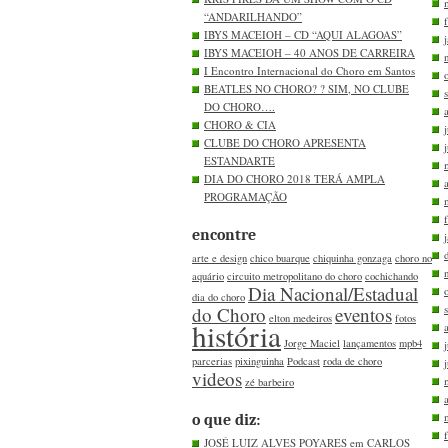
“ANDARILHANDO”
IBYS MACEIOH – CD “AQUI ALAGOAS”
IBYS MACEIOH – 40 ANOS DE CARREIRA
I Encontro Internacional do Choro em Santos
BEATLES NO CHORO? ? SIM, NO CLUBE
DO CHORO….
CHORO & CIA
CLUBE DO CHORO APRESENTA
ESTANDARTE
DIA DO CHORO 2018 TERÁ AMPLA
PROGRAMAÇÃO
encontre
arte e design
chico buarque
chiquinha gonzaga
choro no
aquário
circuito metropolitano do choro
cochichando
Dia Nacional/Estadual
dia do choro
do Choro
eventos
elton medeiros
fotos
história
Jorge Maciel
lançamentos
mpb4
parcerias
pixinguinha
Podcast
roda de choro
videos
zé barbeiro
o que diz:
JOSÉ LUIZ ALVES POYARES em
CARLOS