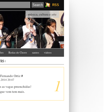
RSS
música, cultura e arte
ções
Rodas de Choro
santos
videos
RS ↓
 Fernando Ortiz
#
1
.2014 20:47
s as vagas preenchidas!
que vem tem mais.