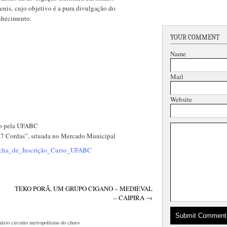
enis, cujo objetivo é a pura divulgação do
nhecimento.
YOUR COMMENT
Name
Mail
Website
ido pela UFABC
 7 Cordas”, situada no Mercado Municipal
cha_de_Inscrição_Curso_UFABC
TEKO PORÃ, UM GRUPO CIGANO – MEDIEVAL
– CAIPIRA
→
uário
circuito metropolitano do choro