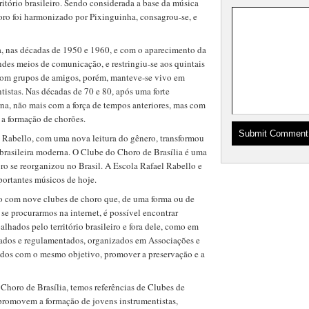
itório brasileiro. Sendo considerada a base da música
oro foi harmonizado por Pixinguinha, consagrou-se, e
, nas décadas de 1950 e 1960, e com o aparecimento da
ndes meios de comunicação, e restringiu-se aos quintais
 com grupos de amigos, porém, manteve-se vivo em
tistas. Nas décadas de 70 e 80, após uma forte
na, não mais com a força de tempos anteriores, mas com
a formação de chorões.
 Rabello, com uma nova leitura do gênero, transformou
rasileira moderna. O Clube do Choro de Brasília é uma
o se reorganizou no Brasil. A Escola Rafael Rabello e
portantes músicos de hoje.
o com nove clubes de choro que, de uma forma ou de
se procurarmos na internet, é possível encontrar
lhados pelo território brasileiro e fora dele, como em
izados e regulamentados, organizados em Associações e
odos com o mesmo objetivo, promover a preservação e a
Choro de Brasília, temos referências de Clubes de
 promovem a formação de jovens instrumentistas,