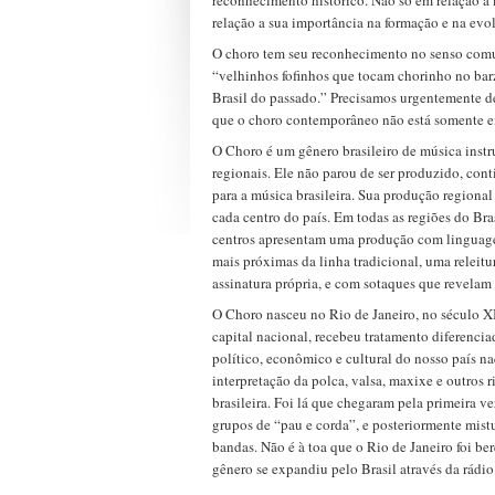
reconhecimento histórico. Não só em relação 
relação a sua importância na formação e na evol
O choro tem seu reconhecimento no senso comu
“velhinhos fofinhos que tocam chorinho no bar
Brasil do passado.” Precisamos urgentemente d
que o choro contemporâneo não está somente em 
O Choro é um gênero brasileiro de música instr
regionais. Ele não parou de ser produzido, cont
para a música brasileira. Sua produção region
cada centro do país. Em todas as regiões do B
centros apresentam uma produção com lingua
mais próximas da linha tradicional, uma releit
assinatura própria, e com sotaques que revelam 
O Choro nasceu no Rio de Janeiro, no século X
capital nacional, recebeu tratamento diferencia
político, econômico e cultural do nosso país
interpretação da polca, valsa, maxixe e outros 
brasileira. Foi lá que chegaram pela primeira v
grupos de “pau e corda”, e posteriormente mistu
bandas. Não é à toa que o Rio de Janeiro foi be
gênero se expandiu pelo Brasil através da rádio