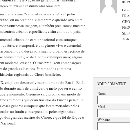
à memória e preservação do gênero, mas também em
06.19
ução da música instrumental brasileira.
GOS
m. Temos uma “certa admiração coletiva” pelos
PRA
zinho, ou na pracinha, e lembram o querido avô e um
CHO
esconstruir essa imagem, e também precisamos mostrar
PEQ
centros urbanos específicos, e sim em todo o país.
SE 
AGR
umental urbano, de caráter nacional com sotaques
inua forte, e atemporal, é um gênero vivo e essencial
al acompanhou o desenvolvimento urbano específico de
rasil temos produção de Choro contemporâneo; alguns
gem moderna, ousada. Outros produzem composições
ura de grandes clássicos. Porém todos com uma
histórias regionais do Choro brasileiro.
IX, em pleno desenvolvimento urbano do Brasil. Então
YOUR COMMENT
do durante mais de um século e meio por ser o centro
Name
 naquele momento. O gênero surgiu como um modo de
ritmos europeus que eram trazidos da Europa pela elite
ez esses gêneros europeus que foram recriados pelos
Mail
rados ao lundu e interpretados pelos regionais e
rço dos grandes mestres do Choro, e que foi de lá que o
Website
 Nacional.