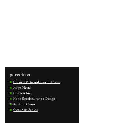
parceiros
Circuito Metropolitano do Choro
Jorge Maciel
Cravo Albin
Noite Estrelada Arte e Design
Samba e Choro
Cidade de Santos