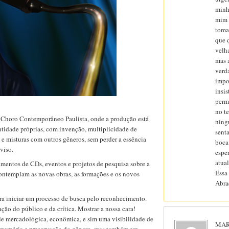
minha
mim é
toma
que 
velha
mas 
verd
impo
insi
perm
no t
 Choro Contemporâneo Paulista, onde a produção está
ning
tidade próprias, com invenção, multiplicidade de
sent
s e misturas com outros gêneros, sem perder a essência
boca
viso.
espe
atua
mentos de CDs, eventos e projetos de pesquisa sobre a
Essa
 contemplam as novas obras, as formações e os novos
Abra
ra iniciar um processo de busca pelo reconhecimento.
ção do público e da crítica. Mostrar a nossa cara!
de mercadológica, econômica, e sim uma visibilidade de
MAR