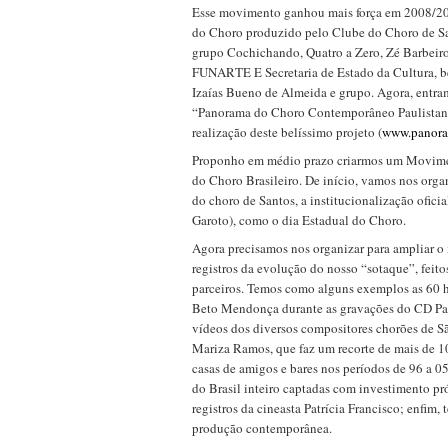
Esse movimento ganhou mais força em 2008/20
do Choro produzido pelo Clube do Choro de San
grupo Cochichando, Quatro a Zero, Zé Barbeiro
FUNARTE E Secretaria de Estado da Cultura, 
Izaías Bueno de Almeida e grupo. Agora, entr
“Panorama do Choro Contemporâneo Paulistano
realização deste belíssimo projeto (
www.panora
Proponho em médio prazo criarmos um Movime
do Choro Brasileiro. De início, vamos nos orga
do choro de Santos, a institucionalização ofici
Garoto), como o dia Estadual do Choro.
Agora precisamos nos organizar para ampliar o 
registros da evolução do nosso “sotaque”, feito
parceiros. Temos como alguns exemplos as 60 h
Beto Mendonça durante as gravações do CD Pano
vídeos dos diversos compositores chorões de Sã
Mariza Ramos, que faz um recorte de mais de 10
casas de amigos e bares nos períodos de 96 a 05
do Brasil inteiro captadas com investimento pró
registros da cineasta Patrícia Francisco; enfim,
produção contemporânea.