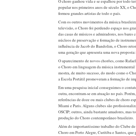
O choro ganhou vida e se espalhou por todo terr
popular nos primeiros anos de século XX, o Ch
formou grandes artistas de todo o país.
Com os outros movimentos da música brasileira
televisão, o Choro foi perdendo espaço nos gra
das casas de músicos e admiradores, nos bares
núcleos de preservação e formação de instrumen
influência de Jacob do Bandolim, o Choro retor
uma geração que apresenta uma nova proposta: 
O aparecimento de novos chorões, como Rafael
o Choro em linguagem da música instrumental b
mostra, de muito sucesso, do modo como o Chor
a Escola Portátil promoveram a formação de im
Em uma pesquisa inicial conseguimos o contat
outra, encontram-se em atuação no país. Porém, 
referências de doze ou mais clubes de choro espa
Miami e Paris. Alguns clubes são profissional
OSCIP; outros, ainda bastante amadores, mas t
produção do Choro contemporâneo brasileiro.
Além do importantíssimo trabalho do Clube de 
Choro em Porto Alegre, Curitiba e Santos, que