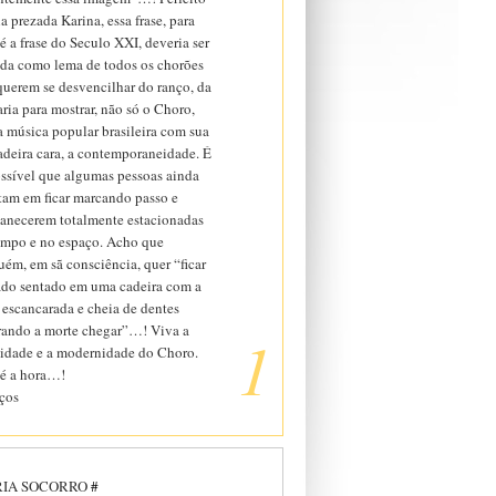
 prezada Karina, essa frase, para
 a frase do Seculo XXI, deveria ser
da como lema de todos os chorões
querem se desvencilhar do ranço, da
ria para mostrar, não só o Choro,
a música popular brasileira com sua
adeira cara, a contemporaneidade. É
ssível que algumas pessoas ainda
stam em ficar marcando passo e
anecerem totalmente estacionadas
empo e no espaço. Acho que
uém, em sã consciência, quer “ficar
ado sentado em uma cadeira com a
 escancarada e cheia de dentes
rando a morte chegar”…! Viva a
1
lidade e a modernidade do Choro.
 é a hora…!
ços
IA SOCORRO
#