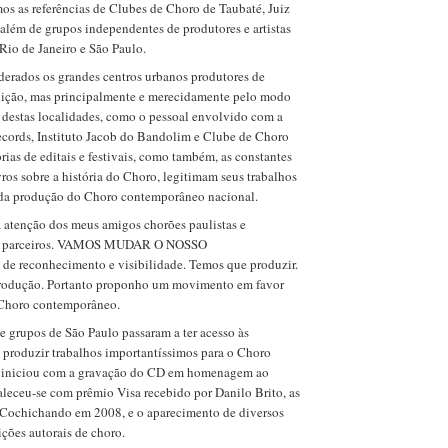
os as referências de Clubes de Choro de Taubaté, Juiz
 além de grupos independentes de produtores e artistas
Rio de Janeiro e São Paulo.
iderados os grandes centros urbanos produtores de
adição, mas principalmente e merecidamente pelo modo
destas localidades, como o pessoal envolvido com a
Records, Instituto Jacob do Bandolim e Clube de Choro
rias de editais e festivais, como também, as constantes
ivros sobre a história do Choro, legitimam seus trabalhos
as da produção do Choro contemporâneo nacional.
a atenção dos meus amigos chorões paulistas e
ores parceiros. VAMOS MUDAR O NOSSO
e reconhecimento e visibilidade. Temos que produzir.
produção. Portanto proponho um movimento em favor
 Choro contemporâneo.
 grupos de São Paulo passaram a ter acesso às
 produzir trabalhos importantíssimos para o Choro
o iniciou com a gravação do CD em homenagem ao
aleceu-se com prêmio Visa recebido por Danilo Brito, as
Cochichando em 2008, e o aparecimento de diversos
ções autorais de choro.