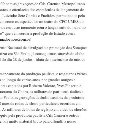
09 com as gravações de Cds, Circuito Metropolitano
tos, a circulação dos espetáculos de lançamento do
, Luizinho Sete Cordas e Euclides, patrocinados pela
bem como os espetáculos no teatro do CPC-UMES do
amos em outro momento com o lançamento do trabalho
” que vem coroar a produção do Estado com a
madochoro.com.br
)
nto Nacional de divulgação e promoção dos Sotaques
nizar em São Paulo, já conseguimos, através do clube
al do dia 28 de junho – (data de nascimento do músico
mapeamento da produção paulista, e resgatar os vários
s ao longo de vários anos, por grandes amigos e
oras captadas por Roberta Valente, Yves Finzetto e
rama do Choro, as milhares de partituras, áudios e
o Paulo, as gravações de áudio caseiras da produtora
 anos de rodas de choro particulares, ocorridas em
. As milhares de horas de registro em vídeo de chorões
prio pela produtora paulista Cris Canner e outros
 temos muito material bruto para difundir a nosso