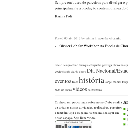
Sempre em busca de parceiros para divulgar e 
principalmente a produção contemporânea do C
Karina Poli
Posted
03 abr 2012
by admin
in
agenda
,
chorinho
←
Olivier Lob faz Workshop na Escola de Cho
arte e design
chico buarque
chiquinha gonzaga
choro no aq
Dia Nacional/Esta
cochichando
dia do choro
história
eventos
fotos
Jorge Maciel
lanç
videos
roda de choro
zé barbeiro
Ar
Conheça um pouco mais sobre nosso Clube e saiba
de todas as nossas atividades, realizações, parceiros
e também veja e ouça muita boa música aqui em
nosso espaço. Seja Bem-vindo.