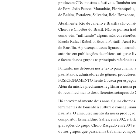
produzem CDs, mostras e festivais. Também tem
de Fora, João Pessoa, Maranhão, Florianópolis,
de Belém, Fortaleza, Salvador, Belo Horizonte, 
Atualmente, Rio de Janeiro e Brasília são cons
Choros e Chorões do Brasil. Não só por sua tr
como vêm “militando” alguns músicos chorões 
Escola Rafael Rabello, Escola Portátil, Acari 
de Brasília. A presença dessas figuras em curado
autorias em publicações de críticas, artigos e l
e fazem desses grupos as principais referênci
Portanto, me debrucei neste texto para chamar 
paulistanos, admiradores do gênero, produt
POSICIONAMENTO frente à busca por espaços d
Além da música precisamos legitimar a nossa 
do reconhecimento dos diferentes sotaques do
Há aproximadamente dois anos alguns chorões e
ferramentas de fomento à cultura e conseguiram
paulista. O amadurecimento da nossa produçã
compositor Esmeraldino Salles, em 2002, e fort
gravações do grupo Choro Rasgado em 2004 e 
outros grupos que passaram a trabalhar composi