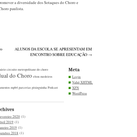
promover a diversidade dos Sotaques do Choro e
horo paulista.
ro
ALUNOS DA ESCOLA SE APRESENTAM EM
ENCONTRO SOBRE EDUCAÇÃO
→
Meta
uário
circuito metropolitano do choro
dual do Choro
elton medeiros
Login
Valid
XHTML
amentos
mpb4
parcerias
pixinguinha
Podcast
XFN
WordPress
chives
fevereiro 2020
(1)
abril 2019
(1)
janeiro 2019
(1)
outubro 2018
(1)