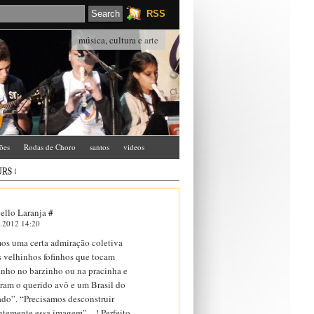
RSS
música, cultura e arte
ções
Rodas de Choro
santos
videos
RS ↓
ello Laranja
#
.2012 14:20
os uma certa admiração coletiva
s velhinhos fofinhos que tocam
inho no barzinho ou na pracinha e
ram o querido avô e um Brasil do
ado”. “Precisamos desconstruir
ntemente essa imagem”…! Perfeito