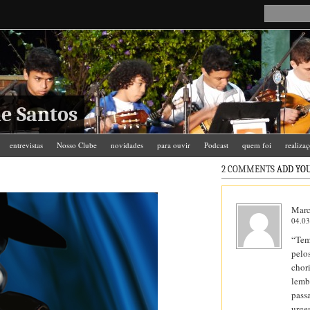
e Santos
entrevistas
Nosso Clube
novidades
para ouvir
Podcast
quem foi
realiza
2 COMMENTS
ADD YOU
Marc
04.03
“Tem
pelo
chor
lemb
pass
urge