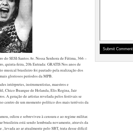
tro do SESI-Santos Av. Nossa Senhora de Fátima, 366 –
ro, quinta-feira, 20h Entrada: GRATIS Nos anos de
o musical brasileiro foi pautado pela realização dos
 mais gloriosos períodos da MPB.
des intérpretes, instrumentistas, maestros e
il, Chico Buarque de Holanda, Elis Regina, Jair
s. A geração de artistas revelada pelos festivais se
 no centro de um momento político dos mais terríveis da
mou, odiou e sobreviveu à censura e ao regime militar.
ar brasileira está sendo lembrada novamente, através da
, levada ao ar atualmente pelo SBT, trata desse difícil