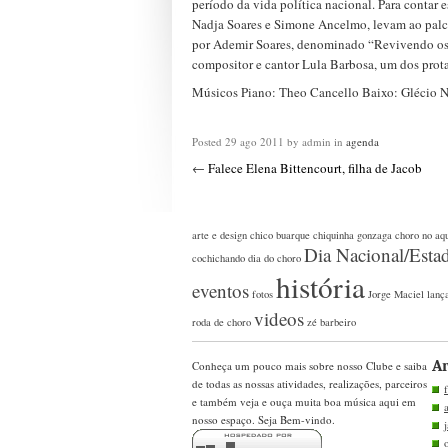
período da vida política nacional. Para contar e
Nadja Soares e Simone Ancelmo, levam ao palc
por Ademir Soares, denominado “Revivendo os F
compositor e cantor Lula Barbosa, um dos prota
Músicos Piano: Theo Cancello Baixo: Glécio N
Posted
29 ago 2011
by admin
in
agenda
←
Falece Elena Bittencourt, filha de Jacob
arte e design
chico buarque
chiquinha gonzaga
choro no aq
Dia Nacional/Esta
cochichando
dia do choro
história
eventos
fotos
Jorge Maciel
lanç
videos
roda de choro
zé barbeiro
Ar
Conheça um pouco mais sobre nosso Clube e saiba
de todas as nossas atividades, realizações, parceiros
e também veja e ouça muita boa música aqui em
nosso espaço. Seja Bem-vindo.