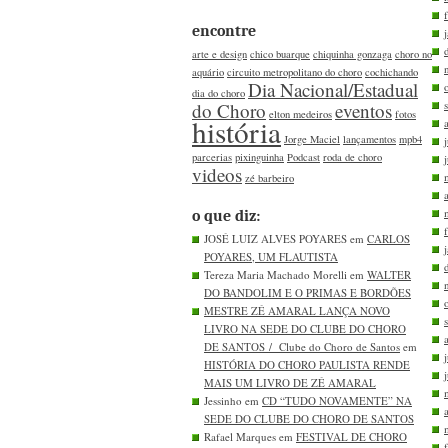
encontre
arte e design
chico buarque
chiquinha gonzaga
choro no
aquário
circuito metropolitano do choro
cochichando
Dia Nacional/Estadual
dia do choro
do Choro
eventos
elton medeiros
fotos
história
Jorge Maciel
lançamentos
mpb4
parcerias
pixinguinha
Podcast
roda de choro
videos
zé barbeiro
o que diz:
JOSÉ LUIZ ALVES POYARES em
CARLOS
POYARES, UM FLAUTISTA
Tereza Maria Machado Morelli em
WALTER
DO BANDOLIM E O PRIMAS E BORDÕES
MESTRE ZÉ AMARAL LANÇA NOVO
LIVRO NA SEDE DO CLUBE DO CHORO
DE SANTOS / Clube do Choro de Santos
em
HISTÓRIA DO CHORO PAULISTA RENDE
MAIS UM LIVRO DE ZÉ AMARAL
Jessinho em
CD “TUDO NOVAMENTE” NA
SEDE DO CLUBE DO CHORO DE SANTOS
Rafael Marques em
FESTIVAL DE CHORO