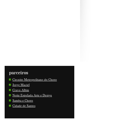
parceiros
Circuito Metropolitano do Choro
Jorge Maciel
Cravo Albin
Noite Estrelada Arte e Design
Samba e Choro
Cidade de Santos