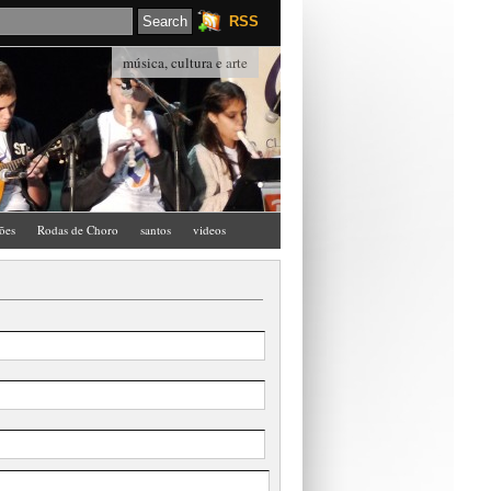
RSS
música, cultura e arte
ções
Rodas de Choro
santos
videos