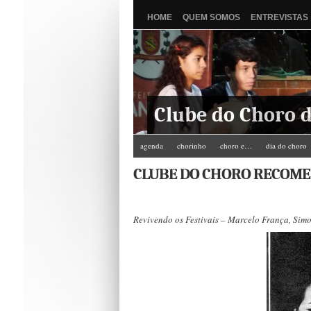
HOME
QUEM SOMOS
ENTREVISTAS
Clube do Choro d
agenda
chorinho
choro e…
dia do choro
Zé do Camarim
CLUBE DO CHORO RECOM
Revivendo os Festivais – Marcelo França, Sim