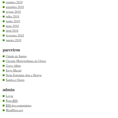
outubro 2010
setembro 2010
agosto 2010
julho 2010
junho 2010
maio 2010
abril 2010
fevereiro 2010
janeiro 2010
parceiros
Cidade de Santos
Circuito Metropolitano do Choro
Cravo Albin
Jorge Maciel
Noite Estrelada Arte e Design
Samba e Choro
admin
Login
Posts
RSS
RSS
dos comentários
WordPress.org