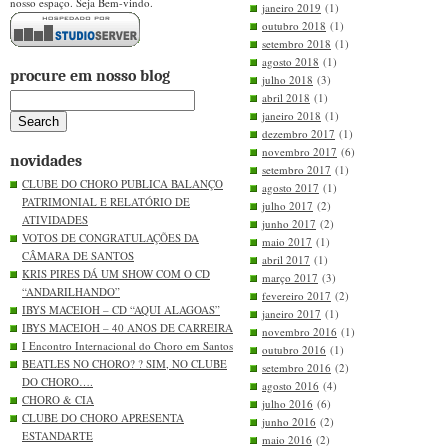
nosso espaço. Seja Bem-vindo.
janeiro 2019
(1)
outubro 2018
(1)
setembro 2018
(1)
agosto 2018
(1)
procure em nosso blog
julho 2018
(3)
abril 2018
(1)
janeiro 2018
(1)
dezembro 2017
(1)
novembro 2017
(6)
novidades
setembro 2017
(1)
CLUBE DO CHORO PUBLICA BALANÇO
agosto 2017
(1)
PATRIMONIAL E RELATÓRIO DE
julho 2017
(2)
ATIVIDADES
junho 2017
(2)
VOTOS DE CONGRATULAÇÕES DA
maio 2017
(1)
CÂMARA DE SANTOS
abril 2017
(1)
KRIS PIRES DÁ UM SHOW COM O CD
março 2017
(3)
“ANDARILHANDO”
fevereiro 2017
(2)
IBYS MACEIOH – CD “AQUI ALAGOAS”
janeiro 2017
(1)
IBYS MACEIOH – 40 ANOS DE CARREIRA
novembro 2016
(1)
I Encontro Internacional do Choro em Santos
outubro 2016
(1)
BEATLES NO CHORO? ? SIM, NO CLUBE
setembro 2016
(2)
DO CHORO….
agosto 2016
(4)
CHORO & CIA
julho 2016
(6)
CLUBE DO CHORO APRESENTA
junho 2016
(2)
ESTANDARTE
maio 2016
(2)