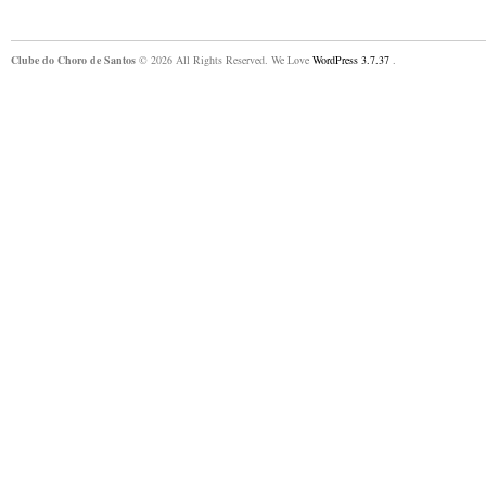
Clube do Choro de Santos
© 2026 All Rights Reserved. We Love
WordPress 3.7.37
.