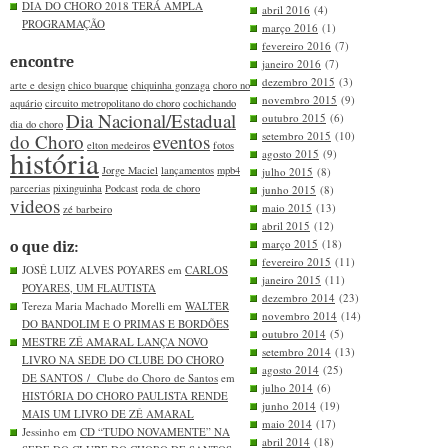
DIA DO CHORO 2018 TERÁ AMPLA
abril 2016
(4)
PROGRAMAÇÃO
março 2016
(1)
fevereiro 2016
(7)
encontre
janeiro 2016
(7)
dezembro 2015
(3)
arte e design
chico buarque
chiquinha gonzaga
choro no
novembro 2015
(9)
aquário
circuito metropolitano do choro
cochichando
Dia Nacional/Estadual
outubro 2015
(6)
dia do choro
setembro 2015
(10)
do Choro
eventos
elton medeiros
fotos
história
agosto 2015
(9)
Jorge Maciel
lançamentos
mpb4
julho 2015
(8)
parcerias
pixinguinha
Podcast
roda de choro
junho 2015
(8)
videos
maio 2015
(13)
zé barbeiro
abril 2015
(12)
março 2015
(18)
o que diz:
fevereiro 2015
(11)
JOSÉ LUIZ ALVES POYARES em
CARLOS
janeiro 2015
(11)
POYARES, UM FLAUTISTA
dezembro 2014
(23)
Tereza Maria Machado Morelli em
WALTER
novembro 2014
(14)
DO BANDOLIM E O PRIMAS E BORDÕES
outubro 2014
(5)
MESTRE ZÉ AMARAL LANÇA NOVO
setembro 2014
(13)
LIVRO NA SEDE DO CLUBE DO CHORO
agosto 2014
(25)
DE SANTOS / Clube do Choro de Santos
em
julho 2014
(6)
HISTÓRIA DO CHORO PAULISTA RENDE
junho 2014
(19)
MAIS UM LIVRO DE ZÉ AMARAL
maio 2014
(17)
Jessinho em
CD “TUDO NOVAMENTE” NA
abril 2014
(18)