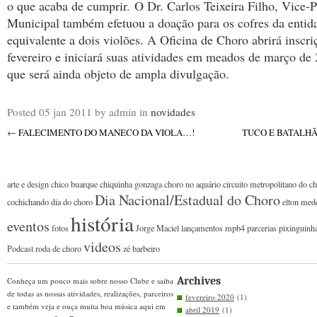
o que acaba de cumprir. O Dr. Carlos Teixeira Filho, Vice-P
Municipal também efetuou a doação para os cofres da entid
equivalente a dois violões. A Oficina de Choro abrirá inscri
fevereiro e iniciará suas atividades em meados de março de 
que será ainda objeto de ampla divulgação.
Posted
05 jan 2011
by admin
in
novidades
←
FALECIMENTO DO MANECO DA VIOLA…!
TUCO E BATALHÃ
arte e design
chico buarque
chiquinha gonzaga
choro no aquário
circuito metropolitano do c
Dia Nacional/Estadual do Choro
cochichando
dia do choro
elton med
história
eventos
fotos
Jorge Maciel
lançamentos
mpb4
parcerias
pixinguinh
videos
Podcast
roda de choro
zé barbeiro
Archives
Conheça um pouco mais sobre nosso Clube e saiba
de todas as nossas atividades, realizações, parceiros
fevereiro 2020
(1)
e também veja e ouça muita boa música aqui em
abril 2019
(1)