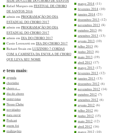
SEDE DO CLUBE DO CHORO DE SANTOS
março 2014
(11)
Rafael Marques em
FESTIVAL DE CHORO
fevereiro 2014
(10)
DE SANTOS 2016
janeiro 2014
(21)
admin em
PROGRAMAÇÃO DO DIA
dezembro 2013
(12)
ESTADUAL DO CHORO 2017
novembro 2013
(8)
admin em
PROGRAMAÇÃO DO DIA
outubro 2013
(8)
ESTADUAL DO CHORO 2017
setembro 2013
(13)
admin em
DIA DO CHORO 2017
agosto 2013
(10)
Cassio Lorenzetti em
DIA DO CHORO 2017
julho 2013
(8)
Richard Swain em
LUIZINHO 7 CORDAS
junho 2013
(6)
COM A CAMISETA DA ESCOLA DE CHORO
maio 2013
(19)
QUE LEVA SEU NOME
abril 2013
(17)
março 2013
(17)
e tem mais:
fevereiro 2013
(12)
agenda
janeiro 2013
(13)
chorinho
dezembro 2012
(6)
choro e…
novembro 2012
(14)
dia do choro
outubro 2012
(7)
entrevistas
setembro 2012
(6)
Nosso Clube
agosto 2012
(6)
novidades
julho 2012
(6)
para ouvir
junho 2012
(15)
Podcast
maio 2012
(12)
quem foi
abril 2012
(16)
realizações
março 2012
(10)