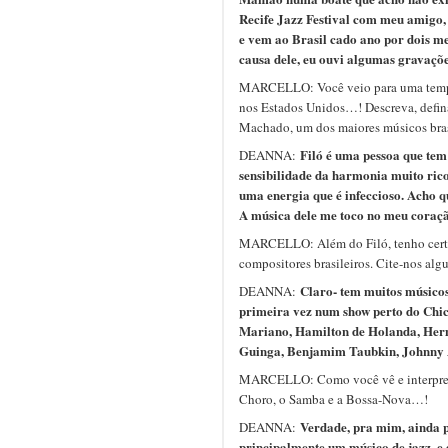
Recife Jazz Festival com meu amigo,
e vem ao Brasil cado ano por dois mes
causa dele, eu ouvi algumas gravaçõ
MARCELLO: Você veio para uma tempo
nos Estados Unidos…! Descreva, defina
Machado, um dos maiores músicos bra
Filó é uma pessoa que tem
DEANNA:
sensibilidade da harmonia muito rico
uma energia que é infeccioso. Acho q
A música dele me toco no meu coraç
MARCELLO: Além do Filó, tenho certe
compositores brasileiros. Cite-nos alg
Claro- tem muitos músicos
DEANNA:
primeira vez num show perto do Chic
Mariano, Hamilton de Holanda, Herme
Guinga, Benjamim Taubkin, Johnny
MARCELLO: Como você vê e interpreta 
Choro, o Samba e a Bossa-Nova…!
Verdade, pra mim, ainda p
DEANNA:
principalmente um músico de jazz, e 