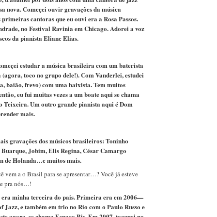
ssa nova. Começei ouvir gravações da música
rimeiras cantoras que eu ouvi era a Rosa Passos.
rade, no Festival Ravinia em Chicago. Adorei a voz
scos da pianista Eliane Elias.
omeçei estudar a música brasileira com um baterista
 (agora, toco no grupo dele!). Com Vanderlei, estudei
ba, baião, frevo) com uma baixista. Tem muitos
ntão, eu fui muitas vezes a um boate aqui se chama
ho Teixeira. Um outro grande pianista aqui é Dom
prender mais.
ais gravações dos músicos brasileiros: Toninho
o Buarque, Jobim, Elis Regina, César Camargo
on de Holanda…e muitos mais.
vem a o Brasil para se apresentar…? Você já esteve
e pra nós…!
 era minha terceira do pais. Primeira era em 2006—
 of Jazz, e também em trio no Rio com o Paulo Russo e
te agora, se chama Espaço Bis. Em 2007, tocquei no