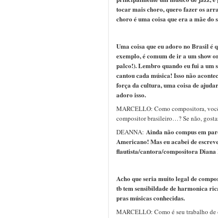
tocar mais choro, quero fazer os arr
choro é uma coisa que era a mãe do 
Uma coisa que eu adoro no Brasil é
exemplo, é comum de ir a um show on
palco!). Lembro quando eu fui a um 
cantou cada música! Isso não aconte
força da cultura, uma coisa de ajud
adoro isso.
MARCELLO: Como compositora, você 
compositor brasileiro…? Se não, gos
Ainda não compus em parc
DEANNA:
Americano! Mas eu acabei de escreve
flautista/cantora/compositora Diana 
Acho que seria muito legal de compor
tb tem sensibildade de harmonica ric
pras músicas conhecidas.
MARCELLO: Como é seu trabalho de 