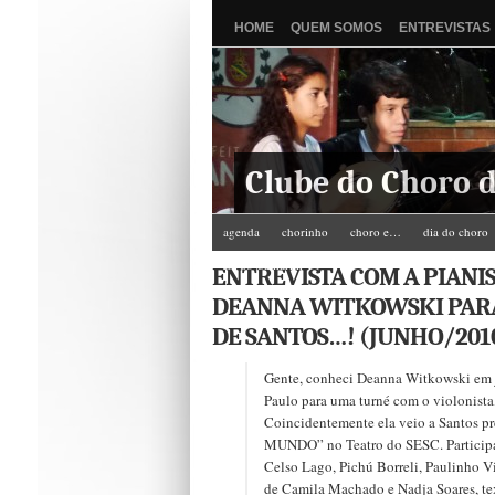
HOME
QUEM SOMOS
ENTREVISTAS
Clube do Choro d
agenda
chorinho
choro e…
dia do choro
Zé do Camarim
ENTREVISTA COM A PIANI
DEANNA WITKOWSKI PARA
DE SANTOS…! (JUNHO/201
Gente, conheci Deanna Witkowski em 
Paulo para uma turné com o violonista
Coincidentemente ela veio a Santos 
MUNDO” no Teatro do SESC. Participar
Celso Lago, Pichú Borreli, Paulinho V
de Camila Machado e Nadja Soares, tex