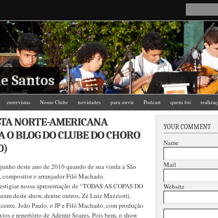
e Santos
entrevistas
Nosso Clube
novidades
para ouvir
Podcast
quem foi
realiza
STA NORTE-AMERICANA
YOUR COMMENT
 O BLOG DO CLUBE DO CHORO
Name
0)
Mail
junho deste ano de 2010 quando de sua vinda a São
, compositor e arranjador Filó Machado.
prestigiar nossa apresentação de “TODAS AS COPAS DO
Website
am deste show, dentre outros, Zé Luiz Mazziotti,
icente, João Paulo, o JP e Filó Machado, com produção
tos e repertório de Ademir Soares. Pois bem, o show