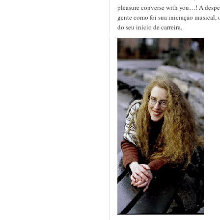
pleasure converse with you…! A despe
gente como foi sua iniciação musical,
do seu início de carreira.