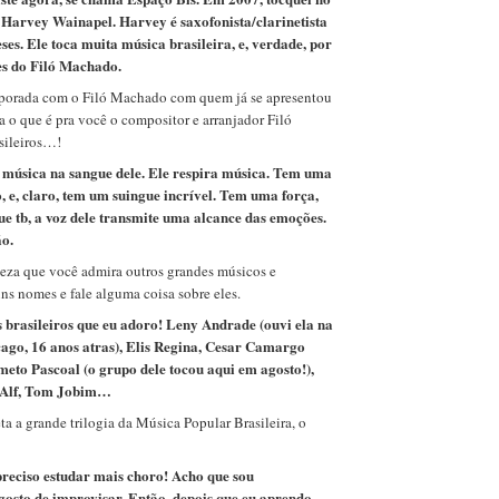
 Harvey Wainapel. Harvey é saxofonista/clarinetista
es. Ele toca muita música brasileira, e, verdade, por
es do Filó Machado.
rada com o Filó Machado com quem já se apresentou
 o que é pra você o compositor e arranjador Filó
sileiros…!
 música na sangue dele. Ele respira música. Tem uma
, e, claro, tem um suingue incrível. Tem uma força,
ue tb, a voz dele transmite uma alcance das emoções.
ão.
za que você admira outros grandes músicos e
uns nomes e fale alguma coisa sobre eles.
 brasileiros que eu adoro! Leny Andrade (ouvi ela na
ago, 16 anos atras), Elis Regina, Cesar Camargo
to Pascoal (o grupo dele tocou aqui em agosto!),
 Alf, Tom Jobim…
a grande trilogia da Música Popular Brasileira, o
reciso estudar mais choro! Acho que sou
gosto de improvisar. Então, depois que eu aprendo