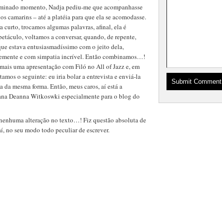
erminado momento, Nadja pediu-me que acompanhasse
s camarins – até a platéia para que ela se acomodasse.
a curto, trocamos algumas palavras, afinal, ela é
táculo, voltamos a conversar, quando, de repente,
 que estava entusiasmadíssimo com o jeito dela,
ntemente e com simpatia incrível. Então combinamos…!
r mais uma apresentação com Filó no All of Jazz e, em
amos o seguinte: eu iria bolar a entrevista e enviá-la
ia da mesma forma. Então, meus caros, aí está a
cana Deanna Witkoswki especialmente para o blog do
 nenhuma alteração no texto…! Fiz questão absoluta de
aí, no seu modo todo peculiar de escrever.