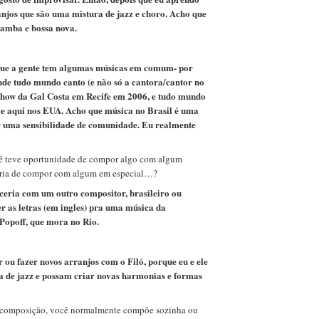
anjos que são uma mistura de jazz e choro. Acho que
samba e bossa nova.
 que a gente tem algumas músicas em comum- por
de tudo mundo canto (e não só a cantora/cantor no
show da Gal Costa em Recife em 2006, e tudo mundo
ce aqui nos EUA. Acho que música no Brasil é uma
ar uma sensibilidade de comunidade. Eu realmente
teve oportunidade de compor algo com algum
taria de compor com algum em especial…?
eria com um outro compositor, brasileiro ou
r as letras (em ingles) pra uma música da
Popoff, que mora no Rio.
 ou fazer novos arranjos com o Filó, porque eu e ele
a de jazz e possam criar novas harmonias e formas
composição, você normalmente compõe sozinha ou