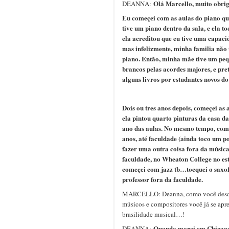
Olá Marcello, muito obrig
DEANNA:
Eu começei com as aulas do piano qu
tive um piano dentro da sala, e ela t
ela acreditou que eu tive uma capaci
mas infelizmente, minha familia não ti
piano. Então, minha mãe tive um pequ
brancos pelas acordes majores, e pr
alguns livros por estudantes novos do
Dois ou tres anos depois, começei as
ela pintou quarto pinturas da casa d
ano das aulas. No mesmo tempo, começ
anos, até faculdade (ainda toco um p
fazer uma outra coisa fora da músic
faculdade, no Wheaton College no est
começei com jazz tb…tocquei o saxofo
professor fora da faculdade.
MARCELLO: Deanna, como você descob
músicos e compositores você já se apre
brasilidade musical…!
Quando morei em Chicago,
DEANNA: