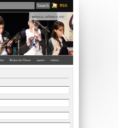
RSS
música, cultura e arte
ções
Rodas de Choro
santos
videos