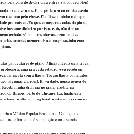
ada pela convite de dar uma entrevista por seu blog!
ando tive nove anos. Uma profesora na minha escola
ocou e cantou pela classe. Ela disse a minha mãe que
dade pra música. Eu quis começar as aulas do piano,
ve bastante dinheiro por isso, e, tb, não tive um
eno teclado, só com tres oitavas, e com botões
eto pelas acordes menores. Eu começei sozinha com
 piano.
 aulas particulares do piano. Minha mãe fiz uma troca:
a professora, uma pra cada estação, e eu recebi um
ei na escola com a flauta. Tocqui flauta por muitos
ouco, algumas chorões). E, verdade, nunca pensei de
a. Recebi minha diploma no piano erudita na
ado do Illinois, perto do Chicago. La, finalmente
ne tenor e alto num big band, e estudei jazz com um
riu a Música Popular Brasileira…! Com quais
sentou, enfim, como é sua relação com essa coisa da
 trabalhei por dois anos com uma cantora de jazz