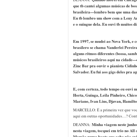
que tb cantei algumas músicas de bo
brasileira—lembro bem que uma das p
Eu tb lembro um show com a Leny And
e o suingue dela. Eu ouvi tb muitos di
Em 1997, se mudei ao Nova York, e c
brasilero se chama Vanderlei Pereira
alguns ritmos diferentes (bossa, sam
músicos brasileiros aqui na cidade—e
Zinc Bar pra ouvir o pianista Cidin
Salvador. Eu fui aos gigs deles pra a
E, com certeza, todo tempo eu ouvi m
Horta, Guinga, Leila Pinheiro, Chic
Mariano, Ivan Lins, Djavan, Hamilt
MARCELLO: É a primeira vez que você 
aqui em outras oportunidades…? Cont
Minha viagem neste junho
DEANNA:
nesta viagem, tocquei em trio no All
Mamão numa boate que acho não exis