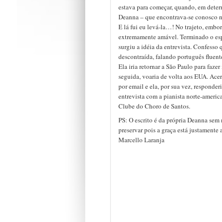
estava para começar, quando, em det
Deanna – que encontrava-se conosco no
E lá fui eu levá-la…! No trajeto, embor
extremamente amável. Terminado o espe
surgiu a idéia da entrevista. Confesso
descontraída, falando português flue
Ela iria retornar a São Paulo para faze
seguida, voaria de volta aos EUA. Acert
por email e ela, por sua vez, responder
entrevista com a pianista norte-ameri
Clube do Choro de Santos.
PS: O escrito é da própria Deanna sem
preservar pois a graça está justamente 
Marcello Laranja