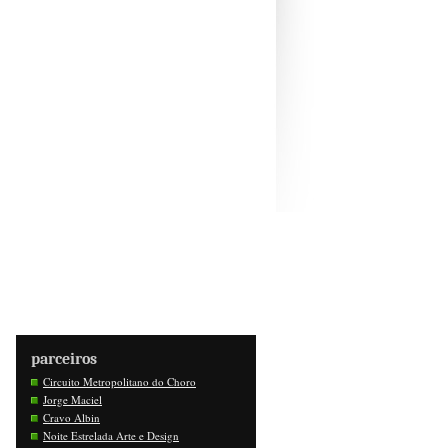
parceiros
Circuito Metropolitano do Choro
Jorge Maciel
Cravo Albin
Noite Estrelada Arte e Design