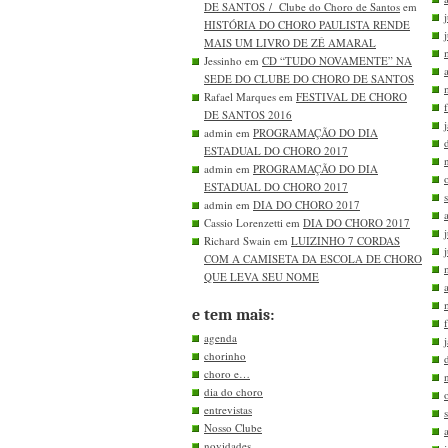
DE SANTOS / Clube do Choro de Santos
em
HISTÓRIA DO CHORO PAULISTA RENDE
MAIS UM LIVRO DE ZÉ AMARAL
Jessinho em
CD “TUDO NOVAMENTE” NA
SEDE DO CLUBE DO CHORO DE SANTOS
Rafael Marques em
FESTIVAL DE CHORO
DE SANTOS 2016
admin em
PROGRAMAÇÃO DO DIA
ESTADUAL DO CHORO 2017
admin em
PROGRAMAÇÃO DO DIA
ESTADUAL DO CHORO 2017
admin em
DIA DO CHORO 2017
Cassio Lorenzetti em
DIA DO CHORO 2017
Richard Swain em
LUIZINHO 7 CORDAS
COM A CAMISETA DA ESCOLA DE CHORO
QUE LEVA SEU NOME
e tem mais:
agenda
chorinho
choro e…
dia do choro
entrevistas
Nosso Clube
novidades