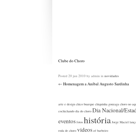
Clube do Choro
Posted
20 jun 2010
by admin
in
novidades
←
Homenagem a Aníbal Augusto Sardinha
arte e design
chico buarque
chiquinha gonzaga
choro no aq
Dia Nacional/Esta
cochichando
dia do choro
história
eventos
fotos
Jorge Maciel
lanç
videos
roda de choro
zé barbeiro