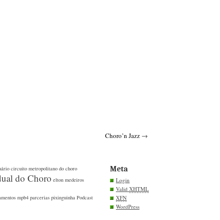
Choro’n Jazz
→
Meta
uário
circuito metropolitano do choro
dual do Choro
elton medeiros
Login
Valid
XHTML
amentos
mpb4
parcerias
pixinguinha
Podcast
XFN
WordPress