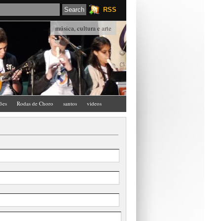
RSS
música, cultura e arte
ções
Rodas de Choro
santos
videos