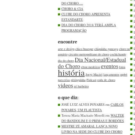
DO CHORO….
CHORO & CIA
CLUBE DO CHORO APRESENTA
ESTANDARTE
DIA DO CHORO 2018 TERÁ AMPLA
PROGRAMAÇÃO
encontre
arte e design
chico buarque
chiquinha gonzaga
choro no
aquário
circuito metropolitano do choro
cochichando
Dia Nacional/Estadual
dia do choro
do Choro
eventos
elton medeiros
fotos
história
Jorge Maciel
lançamentos
mpb4
parcerias
pixinguinha
Podcast
roda de choro
videos
zé barbeiro
o que diz:
JOSÉ LUIZ ALVES POYARES em
CARLOS
POYARES, UM FLAUTISTA
Tereza Maria Machado Morelli em
WALTER
DO BANDOLIM E O PRIMAS E BORDÕES
MESTRE ZÉ AMARAL LANÇA NOVO
LIVRO NA SEDE DO CLUBE DO CHORO