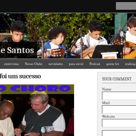
e Santos
entrevistas
Nosso Clube
novidades
para ouvir
Podcast
quem foi
realiza
foi um sucesso
YOUR COMMENT
Name
Mail
Website