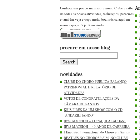
Ar
Conheça um pouco mais sobre nosso Clube e saiba
de todas as nossas atividades, realizações, parceiros
e também veja e ouça muita boa música aqui em
nosso espaço. Seja Bem-vindo.
procure em nosso blog
novidades
CLUBE DO CHORO PUBLICA BALANÇO
PATRIMONIAL E RELATÓRIO DE
ATIVIDADES
VOTOS DE CONGRATULAÇÕES DA
CÂMARA DE SANTOS
KRIS PIRES DÁ UM SHOW COM O CD
“ANDARILHANDO”
IBYS MACEIOH – CD “AQUI ALAGOAS”
IBYS MACEIOH – 40 ANOS DE CARREIRA
I Encontro Internacional do Choro em Santos
BEATLES NO CHORO? ? SIM, NO CLUBE