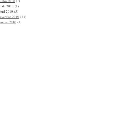
junho 2010
(7)
maio 2010
(1)
abril 2010
(5)
fevereiro 2010
(13)
janeiro 2010
(1)