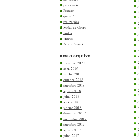
para ouvir
Podcast
quem foi
realizações
Rodas de Choro
santos
videos
Zé do Camarim
nosso arquivo
fevereiro 2020
abril 2019
janeiro 2019
outubro 2018
setembro 2018
agosto 2018
julho 2018
abril 2018
janeiro 2018
dezembro 2017
novembro 2017
setembro 2017
agosto 2017
julho 2017