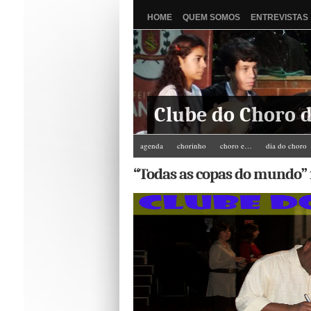
HOME
QUEM SOMOS
ENTREVISTAS
Clube do Choro d
agenda
chorinho
choro e…
dia do choro
Zé do Camarim
“Todas as copas do mundo” 